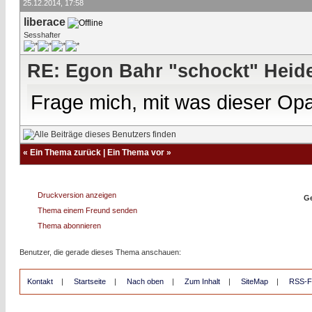
25.12.2014, 17:58
liberace
Sesshafter
RE: Egon Bahr "schockt" Heide
Frage mich, mit was dieser Opa
«
Ein Thema zurück
|
Ein Thema vor
»
Druckversion anzeigen
Ge
Thema einem Freund senden
Thema abonnieren
Benutzer, die gerade dieses Thema anschauen:
Kontakt
|
Startseite
|
Nach oben
|
Zum Inhalt
|
SiteMap
|
RSS-F