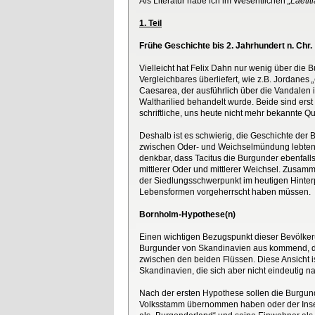
Als Literatur habe ich im Wesentlichen
„Laeti
1. Teil
Frühe Geschichte bis 2. Jahrhundert n. Chr.
Vielleicht hat Felix Dahn nur wenig über die B
Vergleichbares überliefert, wie z.B. Jordanes
Caesarea, der ausführlich über die Vandalen i
Waltharilied behandelt wurde. Beide sind ers
schriftliche, uns heute nicht mehr bekannte Q
Deshalb ist es schwierig, die Geschichte der B
zwischen Oder- und Weichselmündung lebten. T
denkbar, dass Tacitus die Burgunder ebenfall
mittlerer Oder und mittlerer Weichsel. Zusa
der Siedlungsschwerpunkt im heutigen Hinter
Lebensformen vorgeherrscht haben müssen.
Bornholm-Hypothese(n)
Einen wichtigen Bezugspunkt dieser Bevölkeru
Burgunder von Skandinavien aus kommend, di
zwischen den beiden Flüssen. Diese Ansicht i
Skandinavien, die sich aber nicht eindeutig 
Nach der ersten Hypothese sollen die Burgund
Volksstamm übernommen haben oder der Inseln