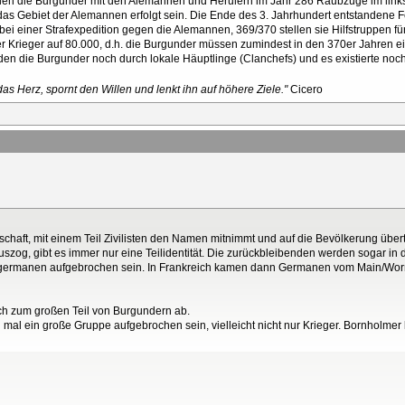
len die Burgunder mit den Alemannen und Herulern im Jahr 286 Raubzüge im lin
 das Gebiet der Alemannen erfolgt sein. Die Ende des 3. Jahrhundert entstandene Fe
ei einer Strafexpedition gegen die Alemannen, 369/370 stellen sie Hilfstruppen für 
er Krieger auf 80.000, d.h. die Burgunder müssen zumindest in den 370er Jahren ei
urden die Burgunder noch durch lokale Häuptlinge (Clanchefs) und es existierte 
as Herz, spornt den Willen und lenkt ihn auf höhere Ziele."
Cicero
chaft, mit einem Teil Zivilisten den Namen mitnimmt und auf die Bevölkerung übert
uszog, gibt es immer nur eine Teilidentität. Die zurückbleibenden werden sogar i
lgermanen aufgebrochen sein. In Frankreich kamen dann Germanen vom Main/Worm
 zum großen Teil von Burgundern ab.
 mal ein große Gruppe aufgebrochen sein, vielleicht nicht nur Krieger. Bornholme