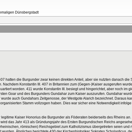
ehemaligen Dünsbergstadt
 hatten die Burgunder zwar keinen direkten Anteil, aber sie nutzten danach die 
. Nachdem Konstantin III. 407 in Britannien zum (Gegen-)Kaiser ausgerufen wurde,
quartiert worden. 411 wurde Konstantin III. besiegt und hingerichtet, aber noch im
nfürsten Goar und des Burgunders Gundahar zum Kaiser auszurufen. Gundahar wurd
“ wurde auch Gundahars Zeitgenosse, der Westgote Alarich bezeichnet. Daraus ka
 organisierten Stamm vollzogen haben. Dies war sicher eine Notwendigkeit infolg
 legitime Kaiser Honorius die Burgunder als Föderaten beiderseits des Rheins an. 
m wird das Jahr 413 als Gründungsjahr des Ersten Burgundischen Reichs angesehen
srheinischen, römischen) Reichsgebiet zum Katholizismus übergetreten seien und 
wurden. Ähnliches berichtete 430 der Kirchenhistoriker Sokrates Scholasticus, der