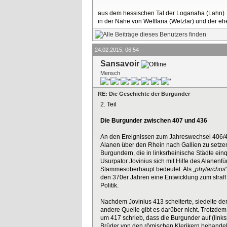
aus dem hessischen Tal der Loganaha (Lahn)
in der Nähe von Wetflaria (Wetzlar) und der 
24.02.2015, 06:54
Sansavoir
Mensch
RE: Die Geschichte der Burgunder
2. Teil
Die Burgunder zwischen 407 und 436
An den Ereignissen zum Jahreswechsel 406/407
Alanen über den Rhein nach Gallien zu setzen
Burgundern, die in linksrheinische Städte ein
Usurpator Jovinius sich mit Hilfe des Alane
Stammesoberhaupt bedeutet. Als
„phylarchos
den 370er Jahren eine Entwicklung zum straff
Politik.
Nachdem Jovinius 413 scheiterte, siedelte der
andere Quelle gibt es darüber nicht. Trotzde
um 417 schrieb, dass die Burgunder auf (link
Brüder von den römischen Klerikern behandelt 