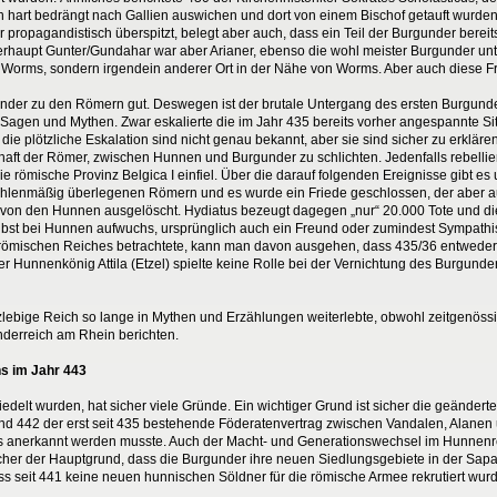
 hart bedrängt nach Gallien auswichen und dort von einem Bischof getauft wurden
her propagandistisch überspitzt, belegt aber auch, dass ein Teil der Burgunder ber
rhaupt Gunter/Gundahar war aber Arianer, ebenso die wohl meister Burgunder unte
t Worms, sondern irgendein anderer Ort in der Nähe von Worms. Aber auch diese Fra
nder zu den Römern gut. Deswegen ist der brutale Untergang des ersten Burgunderre
n Sagen und Mythen. Zwar eskalierte die im Jahr 435 bereits vorher angespannte 
 die plötzliche Eskalation sind nicht genau bekannt, aber sie sind sicher zu erk
haft der Römer, zwischen Hunnen und Burgunder zu schlichten. Jedenfalls rebellie
e römische Provinz Belgica I einfiel. Über die darauf folgenden Ereignisse gibt es
zahlenmäßig überlegenen Römern und es wurde ein Friede geschlossen, der aber 
on den Hunnen ausgelöscht. Hydiatus bezeugt dagegen „nur“ 20.000 Tote und die 
lbst bei Hunnen aufwuchs, ursprünglich auch ein Freund oder zumindest Sympathis
römischen Reiches betrachtete, kann man davon ausgehen, dass 435/36 entweder
r Hunnenkönig Attila (Etzel) spielte keine Rolle bei der Vernichtung des Burgunde
urzlebige Reich so lange in Mythen und Erzählungen weiterlebte, obwohl zeitgenöss
nderreich am Rhein berichten.
s im Jahr 443
elt wurden, hat sicher viele Gründe. Ein wichtiger Grund ist sicher die geänderte
und 442 der erst seit 435 bestehende Föderatenvertrag zwischen Vandalen, Alanen
s anerkannt werden musste. Auch der Macht- und Generationswechsel im Hunnenrei
her der Hauptgrund, dass die Burgunder ihre neuen Siedlungsgebiete in der Sapau
ss seit 441 keine neuen hunnischen Söldner für die römische Armee rekrutiert wur