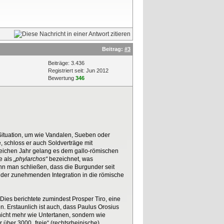
Beitrag:
#3
Beiträge: 3.436
Registriert seit: Jun 2012
Bewertung
346
Situation, um wie Vandalen, Sueben oder
 schloss er auch Soldverträge mit
 gleichen Jahr gelang es dem gallo-römischen
e als
„phylarchos“
bezeichnet, was
nn man schließen, dass die Burgunder seit
e der zunehmenden Integration in die römische
Dies berichtete zumindest Prosper Tiro, eine
. Erstaunlich ist auch, dass Paulus Orosius
nicht mehr wie Untertanen, sondern wie
 über 3000 „freie“ (rechtsrheinische)