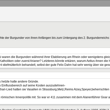
hte der Burgunder von ihren Anfängen bis zum Untergang des 2. Burgunderreichs im
i waren die Burgunden während ihrer Etablierung am Rhein oder wenigstens gleic
Katholiken oder zuerst Arianer? Letzteres könnte erkären, warum Aetius ihnen die 
t stiefmütterlich behandelt, selbst der gute Felix Dahn hat sehr wenig über sie ges
 hetzte hatte andere Gründe.
n Einflussbereich auf seine Kosten auszudehnen-
ari-Lied hatten sie Vasallen in Strassburg,Metz,Reims Alzey,Speyer,beherrschten
römischen Innenpolitik mit. So war er 411 zusammen mit dem Alanenführer Goar 