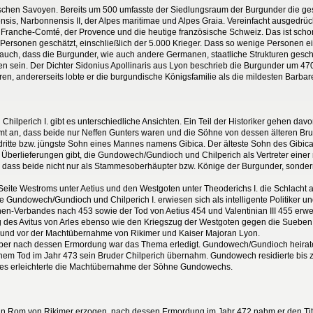
orischen Savoyen. Bereits um 500 umfasste der Siedlungsraum der Burgunder die ge
s, Narbonnensis II, der Alpes maritimae und Alpes Graia. Vereinfacht ausgedrüc
 Franche-Comté, der Provence und die heutige französische Schweiz. Das ist scho
ersonen geschätzt, einschließlich der 5.000 Krieger. Dass so wenige Personen ein 
t auch, dass die Burgunder, wie auch andere Germanen, staatliche Strukturen gesc
sein. Der Dichter Sidonius Apollinaris aus Lyon beschrieb die Burgunder um 470
en, andererseits lobte er die burgundische Königsfamilie als die mildesten Barbaren
ilperich I. gibt es unterschiedliche Ansichten. Ein Teil der Historiker gehen da
t an, dass beide nur Neffen Gunters waren und die Söhne von dessen älteren Brud
dritte bzw. jüngste Sohn eines Mannes namens Gibica. Der älteste Sohn des Gibica
Überlieferungen gibt, die Gundowech/Gundioch und Chilperich als Vertreter einer
er, dass beide nicht nur als Stammesoberhäupter bzw. Könige der Burgunder, sonde
eite Westroms unter Aetius und den Westgoten unter Theoderichs I. die Schlacht 
 Gundowech/Gundioch und Chilperich I. erwiesen sich als intelligente Politiker un
n-Verbandes nach 453 sowie der Tod von Aetius 454 und Valentinian III 455 erwe
ng des Avitus von Arles ebenso wie den Kriegszug der Westgoten gegen die Sueben
 und vor der Machtübernahme von Rikimer und Kaiser Majoran Lyon.
aber nach dessen Ermordung war das Thema erledigt. Gundowech/Gundioch heirat
einem Tod im Jahr 473 sein Bruder Chilperich übernahm. Gundowech residierte bis z
es erleichterte die Machtübernahme der Söhne Gundowechs.
Rom von Rikimer erzogen, nach dessen Ermordung im Jahr 472 nahm er den Titel 