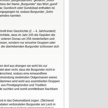
Bornholm „Burgundarholm“ genannt. „Holm“
, dass der Name „Burgunder“ das Wort „gund“
r, Gundioch oder Gundobad enthalten ist.
vorgegangen ist, sodass Burgunder „Sohn
dwindes nannten.
itt ihrer Geschichte (2. – 4. Jahrhundert)
richtete, dass im Jahr 245 die Gepiden die
er unteren Donau um 256 niederließen und
lossen, sondern nur einzelne Gruppen oder
 die überlebenden Burgunder schlossen sich
on dort aus drangen sie wohl bis zur
t aber nicht, dass die Burgunder nicht in
terschied, sodass eine einwandfreie
chselmündung siedelnden Ostgermanen waren.
 Stammes wird wohl aus assimilierten Gruppen
aus Prestigegründen und Tradition
ete suchten und somit unmittelbare Nachbarn
t in das Dekumatland zogen. (Stichwort:
Vandalen verbündeten Burgunder am Lech in