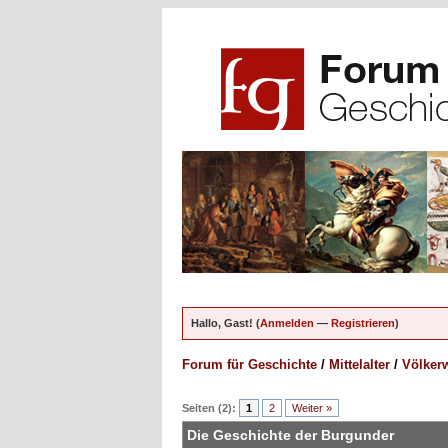
Hallo, Gast! (
Anmelden
—
Registrieren
)
Forum für Geschichte
/
Mittelalter
/
Völkerw
ungen - 0 im Durchschnitt
Seiten (2):
1
2
Weiter »
Die Geschichte der Burgunder