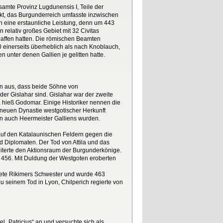
samte Provinz Lugdunensis I, Teile der
kt, das Burgunderreich umfasste inzwischen
n eine erstaunliche Leistung, denn um 443
relativ großes Gebiet mit 32 Civitas
haffen hatten. Die römischen Beamten
 einerseits überheblich als nach Knoblauch,
 unter denen Gallien je gelitten hatte.
von aus, dass beide Söhne von
er Gislahar sind. Gislahar war der zweite
 hieß Godomar. Einige Historiker nennen die
 neuen Dynastie westgotischer Herkunft
rn auch Heermeister Galliens wurden.
auf den Katalaunischen Feldern gegen die
d Diplomaten. Der Tod von Attila und das
iterte den Aktionsraum der Burgunderkönige.
 456. Mit Duldung der Westgoten eroberten
ete Rikimers Schwester und wurde 463
u seinem Tod in Lyon, Chilperich regierte von
„Patricius“ an und versuchte sich als