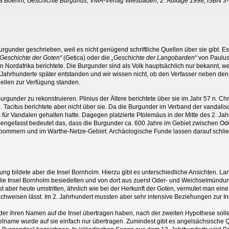
tia Boehm; Geschichte Burgunds; VMA-Verlag Wiesbaden; 2. Auflage 1998, ISBN 3
urgunder geschrieben, weil es nicht genügend schriftliche Quellen über sie gibt. Es 
„Geschichte der Goten“
(Getica) oder die
„Geschichte der Langobarden“
von Paulus
n Nordafrika berichtete. Die Burgunder sind als Volk hauptsächlich nur bekannt, we
t Jahrhunderte später entstanden und wir wissen nicht, ob den Verfasser neben d
uellen zur Verfügung standen.
urgunder zu rekonstruieren. Plinius der Ältere berichtete über sie im Jahr 57 n. Chr
acitus berichtete aber nicht über sie. Da die Burgunder im Verband der vandalis
s für Vandalen gehalten hatte. Dagegen platzierte Ptolemäus in der Mitte des 2. 
mmengefasst bedeutet das, dass die Burgunder ca. 600 Jahre im Gebiet zwischen O
pommern und im Warthe-Netze-Gebiet. Archäologische Funde lassen darauf schließe
ng bildete aber die Insel Bornholm. Hierzu gibt es unterschiedliche Ansichten. La
e Insel Bornholm besiedelten und von dort aus zuerst Oder- und Weichselmündun
st aber heute umstritten, ähnlich wie bei der Herkunft der Goten, vermutet man e
nachweisen lässt. Im 2. Jahrhundert mussten aber sehr intensive Beziehungen zur 
er ihren Namen auf die Insel übertragen haben, nach der zweiten Hypothese solle
ame wurde auf sie einfach nur übertragen. Zumindest gibt es angelsächsische Q