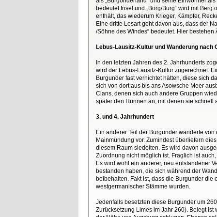
als „Burgonderland“ und seine Einwohner als
bedeutet Insel und „Borg/Burg“ wird mit Berg
enthält, das wiederum Krieger, Kämpfer, Rec
Eine dritte Lesart geht davon aus, dass der
/Söhne des Windes“ bedeutet. Hier bestehen 
Lebus-Lausitz-Kultur und Wanderung nach 
In den letzten Jahren des 2. Jahrhunderts zog
wird der Lebus-Lausitz-Kultur zugerechnet. E
Burgunder fast vernichtet hätten, diese sic
sich von dort aus bis ans Asowsche Meer ausb
Clans, denen sich auch andere Gruppen wied
später den Hunnen an, mit denen sie schnell a
3. und 4. Jahrhundert
Ein anderer Teil der Burgunder wanderte von d
Mainmündung vor. Zumindest überliefern dies 
diesem Raum siedelten. Es wird davon ausgeg
Zuordnung nicht möglich ist. Fraglich ist a
Es wird wohl ein anderer, neu entstandener V
bestanden haben, die sich während der Wand
beibehalten. Fakt ist, dass die Burgunder d
westgermanischer Stämme wurden.
Jedenfalls besetzten diese Burgunder um 260
Zurücksetzung Limes im Jahr 260). Belegt ist