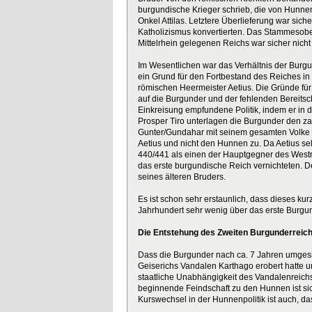
burgundische Krieger schrieb, die von Hunnen
Onkel Attilas. Letztere Überlieferung war sic
Katholizismus konvertierten. Das Stammesobe
Mittelrhein gelegenen Reichs war sicher nich
Im Wesentlichen war das Verhältnis der Burgu
ein Grund für den Fortbestand des Reiches i
römischen Heermeister Aetius. Die Gründe für
auf die Burgunder und der fehlenden Bereitsc
Einkreisung empfundene Politik, indem er in di
Prosper Tiro unterlagen die Burgunder den 
Gunter/Gundahar mit seinem gesamten Volke v
Aetius und nicht den Hunnen zu. Da Aetius se
440/441 als einen der Hauptgegner des West
das erste burgundische Reich vernichteten. De
seines älteren Bruders.
Es ist schon sehr erstaunlich, dass dieses k
Jahrhundert sehr wenig über das erste Burgu
Die Entstehung des Zweiten Burgunderreich
Dass die Burgunder nach ca. 7 Jahren umgesied
Geiserichs Vandalen Karthago erobert hatte 
staatliche Unabhängigkeit des Vandalenreich
beginnende Feindschaft zu den Hunnen ist sic
Kurswechsel in der Hunnenpolitik ist auch, da