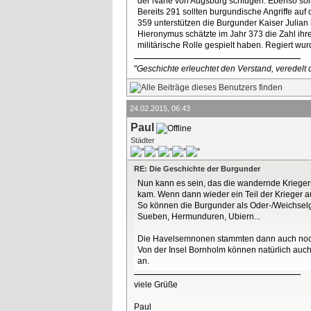
der Nähe von Augsburg schlugen. Ebenso sol
Bereits 291 sollten burgundische Angriffe auf
359 unterstützen die Burgunder Kaiser Julian b
Hieronymus schätzte im Jahr 373 die Zahl ihr
militärische Rolle gespielt haben. Regiert w
"
Geschichte erleuchtet den Verstand, veredelt d
24.02.2015, 06:43
Paul
Städter
RE: Die Geschichte der Burgunder
Nun kann es sein, das die wandernde Kriegers
kam. Wenn dann wieder ein Teil der Krieger a
So können die Burgunder als Oder-/Weichse
Sueben, Hermunduren, Ubiern...
Die Havelsemnonen stammten dann auch noch
Von der Insel Bornholm können natürlich auch
an.
viele Grüße
Paul