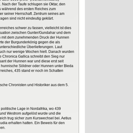
. Nach der Taufe schlugen sie Oktar, den
eits während des ersten Reiches zum
r seiner Herrschaft. Zentrum seines am
gen sind nicht eindeutig geklärt.
iches schwer zu fassen, vielleicht ist dies
Situation zwischen Gunter/Gundahar und dem
lären mit dem zunehmenden Druck der Hunnen
rte der Burgunderkönig gegen die als
 unterschiedliche Überlieferungen. Laut
auch nur wenige Wochen hielt. Danach wurden
Chronica Gallica schreibt den Sieg nur
ant der Hunnen war und diese erst seit
 hunnische Söldner oder Hunnen unter Bleda
rreiches, 435 stand er noch im Schatten
ische Chronisten und Historiker aus dem 5.
 politische Lage in Nordafrika, wo 439
 und Westrom aufgelöst wurde und die
ch trug sicher zum Kurswechsel bei. Aetius
dia erhalten hatten. Ein Beweis für den
den.