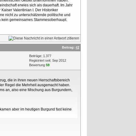
ksrheinischen Gebiet unternommen haben.
indschaft erwies sich als dauerhaft. Im Jahr
Kaiser Valentinian I. Der Historiker
ne nicht zu unterschätzende politische und
noch kein gemeinsames Stammesoberhaupt.
Beitrag:
#2
Beiträge: 1.377
Registriert seit: Sep 2012
Bewertung
59
rug, die in ihren neuen Herrschaftsbereich
n der Regel die Mehrheit ausgemacht haben.
s an, also eine Mischung aus Burgundern,
r kamen aber im heutigen Burgund fast keine