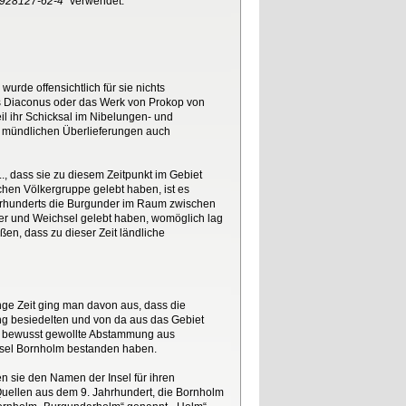
-928127-62-4“
verwendet.
wurde offensichtlich für sie nichts
 Diaconus oder das Werk von Prokop von
il ihr Schicksal im Nibelungen- und
en mündlichen Überlieferungen auch
.., dass sie zu diesem Zeitpunkt im Gebiet
chen Völkergruppe gelebt haben, ist es
Jahrhunderts die Burgunder im Raum zwischen
der und Weichsel gelebt haben, womöglich lag
n, dass zu dieser Zeit ländliche
nge Zeit ging man davon aus, dass die
g besiedelten und von da aus das Gebiet
ine bewusst gewollte Abstammung aus
Insel Bornholm bestanden haben.
n sie den Namen der Insel für ihren
uellen aus dem 9. Jahrhundert, die Bornholm