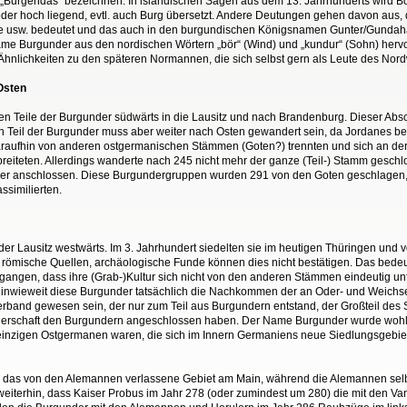
 „Burgendas“ bezeichnen. In isländischen Sagen aus dem 13. Jahrhunderts wird 
 oder hoch liegend, evtl. auch Burg übersetzt. Andere Deutungen gehen davon aus
ke usw. bedeutet und das auch in den burgundischen Königsnamen Gunter/Gundaha
 Name Burgunder aus den nordischen Wörtern „bör“ (Wind) und „kundur“ (Sohn) her
Ähnlichkeiten zu den späteren Normannen, die sich selbst gern als Leute des Nor
Osten
en Teile der Burgunder südwärts in die Lausitz und nach Brandenburg. Dieser Abschn
in Teil der Burgunder muss aber weiter nach Osten gewandert sein, da Jordanes be
h daraufhin von anderen ostgermanischen Stämmen (Goten?) trennten und sich an d
reiteten. Allerdings wanderte nach 245 nicht mehr der ganze (Teil-) Stamm gesch
er anschlossen. Diese Burgundergruppen wurden 291 von den Goten geschlagen,
ssimilierten.
er Lausitz westwärts. Im 3. Jahrhundert siedelten sie im heutigen Thüringen und v
römische Quellen, archäologische Funde können dies nicht bestätigen. Das bedeute
angen, dass ihre (Grab-)Kultur sich nicht von den anderen Stämmen eindeutig un
uch, inwieweit diese Burgunder tatsächlich die Nachkommen der an Oder- und Wei
erband gewesen sein, der nur zum Teil aus Burgundern entstand, der Großteil des
erschaft den Burgundern angeschlossen haben. Der Name Burgunder wurde wohl 
ie einzigen Ostgermanen waren, die sich im Innern Germaniens neue Siedlungsgebi
 das von den Alemannen verlassene Gebiet am Main, während die Alemannen selbs
 weiterhin, dass Kaiser Probus im Jahr 278 (oder zumindest um 280) die mit den 