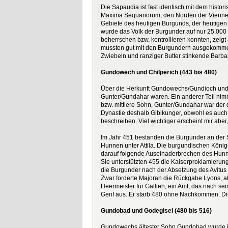
Die Sapaudia ist fast identisch mit dem hist
Maxima Sequanorum, den Norden der Viennensi
Gebiete des heutigen Burgunds, der heutigen
wurde das Volk der Burgunder auf nur 25.000 P
beherrschen bzw. kontrollieren konnten, zeig
mussten gut mit den Burgundern ausgekommen 
Zwiebeln und ranziger Butter stinkende Barbar
Gundowech und Chilperich (443 bis 480)
Über die Herkunft Gundowechs/Gundioch und Ch
Gunter/Gundahar waren. Ein anderer Teil nimm
bzw. mittlere Sohn, Gunter/Gundahar war der 
Dynastie deshalb Gibikunger, obwohl es auch 
beschreiben. Viel wichtiger erscheint mir ab
Im Jahr 451 bestanden die Burgunder an der S
Hunnen unter Attila. Die burgundischen Könige
darauf folgende Auseinaderbrechen des Hunne
Sie unterstützten 455 die Kaiserproklamieru
die Burgunder nach der Absetzung des Avitus
Zwar forderte Majoran die Rückgabe Lyons, 
Heermeister für Gallien, ein Amt, das nach s
Genf aus. Er starb 480 ohne Nachkommen. Di
Gundobad und Godegisel (480 bis 516)
Gundowechs ältester Sohn Gundobad wurde in 