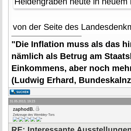
Heidengraben heute in neuem L
von der Seite des Landesden
"Die Inflation muss als das hi
nämlich als Betrug am Staatsb
Einkommens, aber noch mehr 
(Ludwig Erhard, Bundeskalnzl
31.05.2013, 19:23
zaphodB.
Zeitzeuge des Wembley-Tors
RE: Interessante Ausstellunge