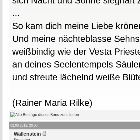
sich Nacht und Sonne sieghaft 
...
So kam dich meine Liebe kröne
Und meine nächteblasse Sehnsu
weißbindig wie der Vesta Prieste
an deines Seelentempels Säule
und streute lächelnd weiße Blüt
(Rainer Maria Rilke)
02.08.2012, 20:08
Wallenstein
Sesshafter