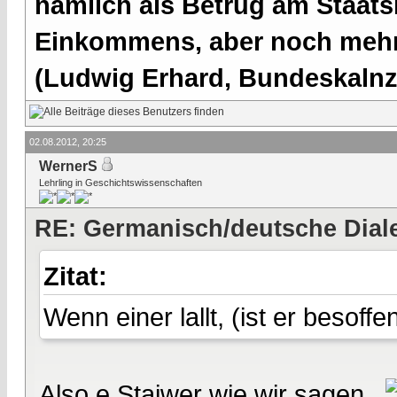
nämlich als Betrug am Staatsb
Einkommens, aber noch mehr 
(Ludwig Erhard, Bundeskalnzl
02.08.2012, 20:25
WernerS
Lehrling in Geschichtswissenschaften
RE: Germanisch/deutsche Dial
Zitat:
Wenn einer lallt, (ist er besoff
Also e Staiwer wie wir sagen..