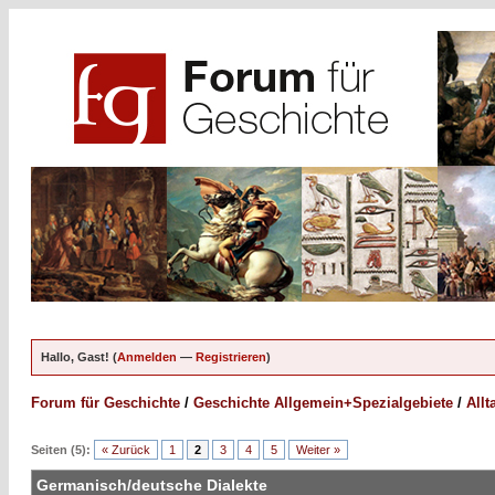
Hallo, Gast! (
Anmelden
—
Registrieren
)
Forum für Geschichte
/
Geschichte Allgemein+Spezialgebiete
/
Allt
Seiten (5):
« Zurück
1
2
3
4
5
Weiter »
Germanisch/deutsche Dialekte