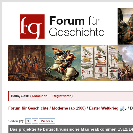
Hallo, Gast! (
Anmelden
—
Registrieren
)
Forum für Geschichte
/
Moderne (ab 1900)
/
Erster Weltkrieg
/
D
Seiten (2):
1
2
Weiter »
Das projektierte britisch/russische Marineabkommen 1912/1