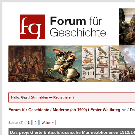
Hallo, Gast! (
Anmelden
—
Registrieren
)
Forum für Geschichte
/
Moderne (ab 1900)
/
Erster Weltkrieg
/
Da
Seiten (2):
1
2
Weiter »
Das projektierte britisch/russische Marineabkommen 1912/1