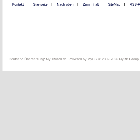
Kontakt
|
Startseite
|
Nach oben
|
Zum Inhalt
|
SiteMap
|
RSS-F
Deutsche Übersetzung:
MyBBoard.de
, Powered by
MyBB
, © 2002-2026
MyBB Group