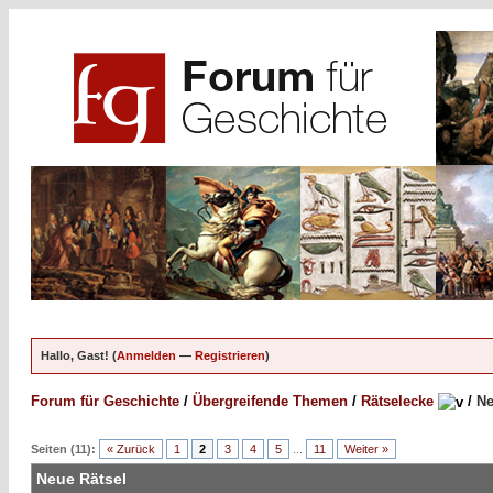
Hallo, Gast! (
Anmelden
—
Registrieren
)
Forum für Geschichte
/
Übergreifende Themen
/
Rätselecke
/
Ne
Seiten (11):
« Zurück
1
2
3
4
5
...
11
Weiter »
Neue Rätsel