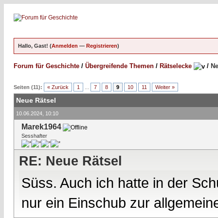
Hallo, Gast! (
Anmelden
—
Registrieren
)
Forum für Geschichte
/
Übergreifende Themen
/
Rätselecke
/
Ne
Seiten (11):
« Zurück
1
...
7
8
9
10
11
Weiter »
Neue Rätsel
10.06.2024, 10:10
Marek1964
Sesshafter
RE: Neue Rätsel
Süss. Auch ich hatte in der Sch
nur ein Einschub zur allgemein