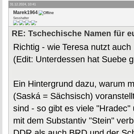
31.12.2024, 10:41
Marek1964
Sesshafter
RE: Tschechische Namen für eu
Richtig - wie Teresa nutzt auc
(Edit: Unterdessen hat Suebe ge
Ein Hintergrund dazu, warum 
(Saská = Sächsisch) voranstellt
sind - so gibt es viele "Hradec
mit dem Substantiv "Stein" ver
DDR als auch BRD und der Schw