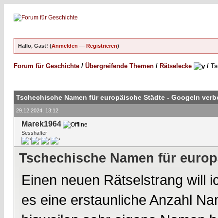
Hallo, Gast! (
Anmelden
—
Registrieren
)
Forum für Geschichte
/
Übergreifende Themen
/
Rätselecke
/
Ts
Tschechische Namen für europäische Städte - Googeln verb
29.12.2024, 13:12
Marek1964
Sesshafter
Tschechische Namen für europä
Einen neuen Rätselstrang will ic
es eine erstaunliche Anzahl Na