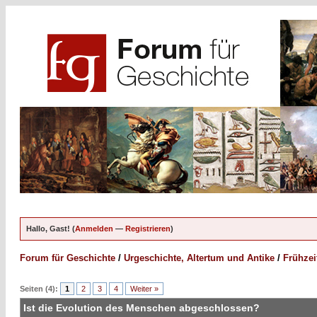
Hallo, Gast! (
Anmelden
—
Registrieren
)
Forum für Geschichte
/
Urgeschichte, Altertum und Antike
/
Frühzei
Seiten (4):
1
2
3
4
Weiter »
Ist die Evolution des Menschen abgeschlossen?