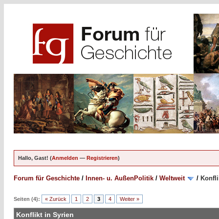
Hallo, Gast! (
Anmelden
—
Registrieren
)
Forum für Geschichte
/
Innen- u. AußenPolitik
/
Weltweit
/
Konfli
Seiten (4):
« Zurück
1
2
3
4
Weiter »
Konflikt in Syrien