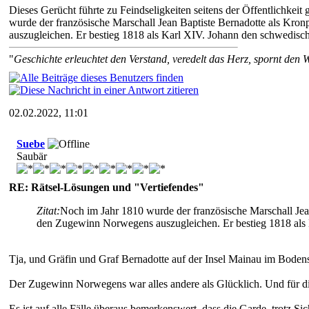
Dieses Gerücht führte zu Feindseligkeiten seitens der Öffentlichkeit
wurde der französische Marschall Jean Baptiste Bernadotte als Kro
auszugleichen. Er bestieg 1818 als Karl XIV. Johann den schwedis
"
Geschichte erleuchtet den Verstand, veredelt das Herz, spornt den W
02.02.2022, 11:01
Suebe
Saubär
RE: Rätsel-Lösungen und "Vertiefendes"
Zitat:
Noch im Jahr 1810 wurde der französische Marschall Jean
den Zugewinn Norwegens auszugleichen. Er bestieg 1818 als 
Tja, und Gräfin und Graf Bernadotte auf der Insel Mainau im Bodens
Der Zugewinn Norwegens war alles andere als Glücklich. Und für di
Es ist auf alle Fälle überaus bemerkenswert, dass die Garde, trotz S