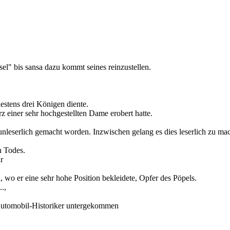
sel" bis sansa dazu kommt seines reinzustellen.
destens drei Königen diente.
rz einer sehr hochgestellten Dame erobert hatte.
unleserlich gemacht worden. Inzwischen gelang es dies leserlich zu ma
h Todes.
r
 wo er eine sehr hohe Position bekleidete, Opfer des Pöpels.
..,
 Automobil-Historiker untergekommen