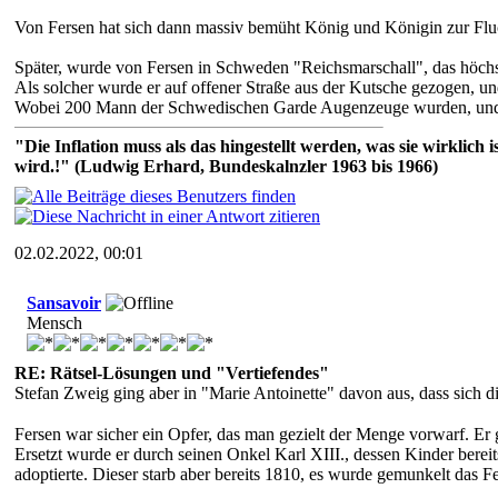
Von Fersen hat sich dann massiv bemüht König und Königin zur Fluc
Später, wurde von Fersen in Schweden "Reichsmarschall", das höc
Als solcher wurde er auf offener Straße aus der Kutsche gezogen, un
Wobei 200 Mann der Schwedischen Garde Augenzeuge wurden, und n
"Die Inflation muss als das hingestellt werden, was sie wirklic
wird.!" (Ludwig Erhard, Bundeskalnzler 1963 bis 1966)
02.02.2022, 00:01
Sansavoir
Mensch
RE: Rätsel-Lösungen und "Vertiefendes"
Stefan Zweig ging aber in "Marie Antoinette" davon aus, dass sich 
Fersen war sicher ein Opfer, das man gezielt der Menge vorwarf. Er g
Ersetzt wurde er durch seinen Onkel Karl XIII., dessen Kinder ber
adoptierte. Dieser starb aber bereits 1810, es wurde gemunkelt das Fe