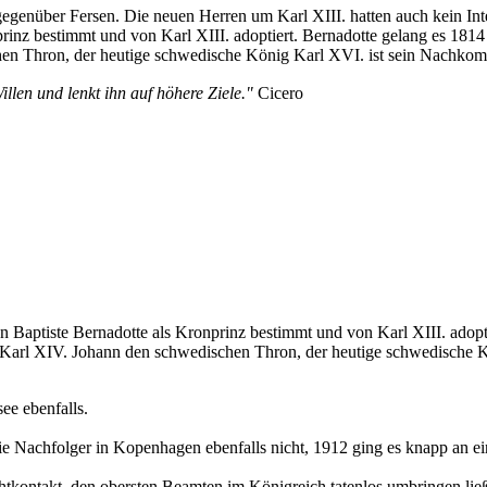
 gegenüber Fersen. Die neuen Herren um Karl XIII. hatten auch kein Int
nprinz bestimmt und von Karl XIII. adoptiert. Bernadotte gelang es 1
chen Thron, der heutige schwedische König Karl XVI. ist sein Nachko
illen und lenkt ihn auf höhere Ziele."
Cicero
 Baptiste Bernadotte als Kronprinz bestimmt und von Karl XIII. adopti
Karl XIV. Johann den schwedischen Thron, der heutige schwedische K
ee ebenfalls.
e Nachfolger in Kopenhagen ebenfalls nicht, 1912 ging es knapp an e
ichtkontakt, den obersten Beamten im Königreich tatenlos umbringen lie