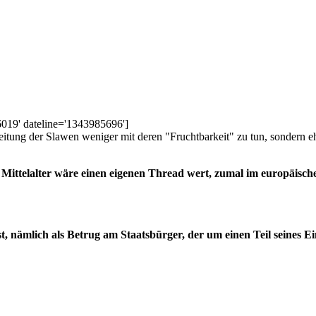
'6019' dateline='1343985696']
itung der Slawen weniger mit deren "Fruchtbarkeit" zu tun, sondern e
Mittelalter wäre einen eigenen Thread wert, zumal im europäisch
h ist, nämlich als Betrug am Staatsbürger, der um einen Teil sein