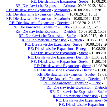
RE: Die slawische Expansion
-
Suebe
- 10.08.201
RE: Die slawische Expansion
-
Arkona
- 09.08.2012, 18:24
RE: Die slawische Expansion
-
Maxdorfer
- 10.08.2012, 07:28
RE: Die slawische Expansion
-
Dietrich
- 10.08.2012, 13:53
RE: Die slawische Expansion
-
Maxdorfer
- 10.08.2012, 15:31
RE: Die slawische Expansion
-
Dietrich
- 10.08.2012, 15:37
RE: Die slawische Expansion
-
Suebe
- 10.08.2012, 15:45
RE: Die slawische Expansion
-
Dietrich
- 10.08.2012, 15:53
RE: Die slawische Expansion
-
Suebe
- 10.08.2012, 16:11
RE: Die slawische Expansion
-
Dietrich
- 10.08.2012, 1
RE: Die slawische Expansion
-
Suebe
- 10.08.2012, 2
RE: Die slawische Expansion
-
Renegat
- 10.08.201
RE: Die slawische Expansion
-
Suebe
- 11.08.201
RE: Die slawische Expansion
-
Dietrich
- 11.08.201
RE: Die slawische Expansion
-
Suebe
- 11.08.201
RE: Die slawische Expansion
-
dieter
- 12.08.20
RE: Die slawische Expansion
-
Dietrich
- 13.08
RE: Die slawische Expansion
-
Suebe
- 13.08
RE: Die slawische Expansion
-
Dietrich
- 1
RE: Die slawische Expansion
-
Suebe
- 1
RE: Die slawische Expansion
-
Dietrich
RE: Die slawische Expansion
-
Suebe
RE: Die slawische Expansion
-
Diet
RE: Die slawische Expansion
-
S
RE: Die slawische Expansion
-