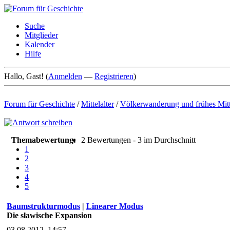
Suche
Mitglieder
Kalender
Hilfe
Hallo, Gast! (
Anmelden
—
Registrieren
)
Forum für Geschichte
/
Mittelalter
/
Völkerwanderung und frühes Mitte
Themabewertung:
2 Bewertungen - 3 im Durchschnitt
1
2
3
4
5
Baumstrukturmodus
|
Linearer Modus
Die slawische Expansion
03.08.2012, 14:57