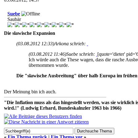
Suebe
Saubär
Die slawische Expansion
(03.08.2012 12:33)
Arkona schrieb:
(03.08.2012 11:46)
Suebe schrieb:
[quote='dieter' pid=
Ich würde auch die These wagen, dass die rasche Ausbre
übernommen wurde.
Die "slawische Ausbreitung" über halb Europa im frühen 
Der Meinung bin ich auch.
"Die Inflation muss als das hingestellt werden, was sie wirklic
wird.!" (Ludwig Erhard, Bundeskalnzler 1963 bis 1966)
«
Ein Thema zurück
|
Ein Thema vor
»