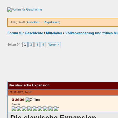
Hallo, Gast! (
Anmelden
—
Registrieren
)
Forum für Geschichte
/
Mittelalter
/
Völkerwanderung und frühes Mitt
Seiten (4):
1
2
3
4
Weiter »
Die slawische Expansion
03.08.2012, 14:57
Suebe
Saubär
Die slawische Expansion