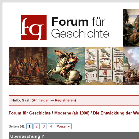
Hallo, Gast! (
Anmelden
—
Registrieren
)
Forum für Geschichte
/
Moderne (ab 1900)
/
Die Entwicklung der We
Seiten (4):
1
2
3
4
Weiter »
Überraschung ?