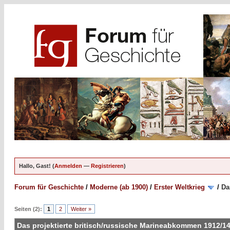
Hallo, Gast! (
Anmelden
—
Registrieren
)
Forum für Geschichte
/
Moderne (ab 1900)
/
Erster Weltkrieg
/
Da
Seiten (2):
1
2
Weiter »
Das projektierte britisch/russische Marineabkommen 1912/1