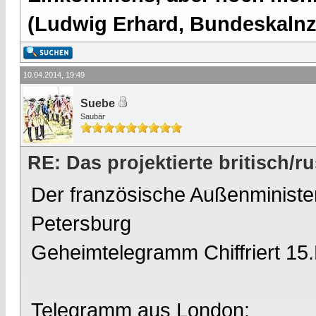
(Ludwig Erhard, Bundeskalnzl
10.04.2014, 19:49
Suebe
Saubär
RE: Das projektierte britisch
Der französische Außenminister
Petersburg
Geheimtelegramm Chiffriert 15
Telegramm aus London: