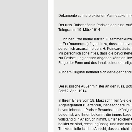
Dokumente zum projektierten Marineabkomme
Der russ. Botschafter in Paris an den russ. Au
Telegramm 19. März 1914
.... Ich benutzte meine letzten Zusammenkün
.... Er (Doumerque) fügte hinzu, dass die be
persönlich anzuschneiden. H. Poincaré äußerte
Mir persönlich scheint es, dass die bevorste
zur Feststellung dessen abgeben könnten, inw
Frage der Form und des Inhalts einer derart
Auf dem Original befindet sich der eigenhänd
Der russische Außenminister an den russ. Bots
Brief 2. April 1914
In Ihrem Briefe vom 18. März schnitten Sie 
Angelegenheit zu erfahren, insbesondere im Hi
bevorstehenden Pariser Besuchs des Königs Geo
Leider ist, wie Ihnen bekannt, die innere Lag
vollständig in Anspruch nimmt. Unter solchen
heikler Art sind, recht ungünstig, und man mus
Trotzdem teile ich Ihre Ansicht, dass es nic