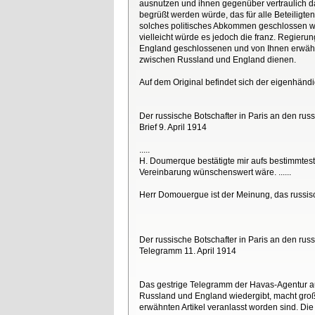
ausnutzen und ihnen gegenüber vertraulich d
begrüßt werden würde, das für alle Beteilig
solches politisches Abkommen geschlossen we
vielleicht würde es jedoch die franz. Regier
England geschlossenen und von Ihnen erwäh
zwischen Russland und England dienen.
Auf dem Original befindet sich der eigenhänd
Der russische Botschafter in Paris an den ru
Brief 9. April 1914
.....
H. Doumerque bestätigte mir aufs bestimmtest
Vereinbarung wünschenswert wäre. ......
Herr Domouergue ist der Meinung, das russis
Der russische Botschafter in Paris an den ru
Telegramm 11. April 1914
Das gestrige Telegramm der Havas-Agentur a
Russland und England wiedergibt, macht groß
erwähnten Artikel veranlasst worden sind. Di