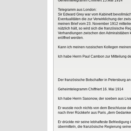
Geheimtelegramm Chiffriert 15.Mai 1914
Telegramm aus London:
Sir Edward Grey war vom Kabinett bevollmächt
Eventualitäten die zur Verwirklichung der z
meinen Brief vom 23. November 1912 mitteile
nützlich hält, so wird sich die französisch
Verhandlungen zwischen den Admiralstäben kö
eröffnet werden.
Kann ich meinen russischen Kollegen meinen B
Ich habe Herrn Paul Cambon zur Mitteilung d
Der französische Botschafter in Petersburg a
Geheimtelegramm Chiffriert 16. Mai 1914
Ich habe Herrn Sasonow, der soeben aus Livadi
Er wusste noch nichts von dem Beschlusse de
nach ihrer Rückkehr aus Paris „dem Gedanken
Er drückte mir seine lebhafteste Befriedigung ü
übermitteln, die französische Regierung sei