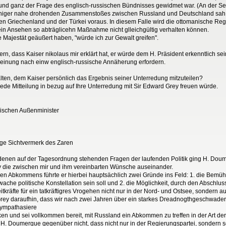
ll und ganz der Frage des englisch-russischen Bündnisses gewidmet war. (An der S
 weniger nahe drohenden Zusammenstoßes zwischen Russland und Deutschland sah s
n Griechenland und der Türkei voraus. In diesem Falle wird die ottomanische Re
ein Ansehen so abträglicehn Maßnahme nicht glleichgültig verhalten können.
 Majestät geäußert haben, "würde ich zur Gewalt greifen".
ern, dass Kaiser nikolaus mir erklärt hat, er würde dem H. Präsident erkenntlich sei
einung nach einw englisch-russische Annäherung erfordern.
halten, dem Kaiser persönlich das Ergebnis seiner Unterredung mitzuteilen?
jede Mitteilung in bezug auf Ihre Unterredung mit Sir Edward Grey freuen würde.
ssischen Außenminister
ige Sichtvermerk des Zaren
hiedenen auf der Tagesordnung stehenden Fragen der laufenden Politik ging H. Doum
 die zwischen mir und ihm vereinbarten Wünsche auseinander.
hen Abkommens führte er hierbei hauptsächlich zwei Gründe ins Feld: 1. die Be
ache politische Konstellation sein soll und 2. die Möglichkeit, durch den Absc
itkräfte für ein tatkräftigres Vrogehen nicht nur in der Nord- und Ostsee, sondern 
y daraufhin, dass wir nach zwei Jahren über ein starkes Dreadnogthgeschwader 
sympathasiere
n und sei vollkommen bereit, mit Russland ein Abkommen zu treffen in der Art de
. Doumergue gegenüber nicht, dass nicht nur in der Regierungspartei, sondern s