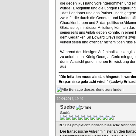
die gegen Russland voreingenommen und eine
würde H. Asquinth und die übrigen Regierung
- das Londoner und das Pariser - nach gegen
zwar: 1. die durch die General- und Marinest
Charakter haben und 2. das politische Abkomm
Gleichzeitig mit dieser Mitteilung könnten da
seinerseits uns Anlaß geben könnte, in eine
dem Gedanken Sir Edward Greys könnte zwisch
verteilt seien und offenbar nicht mit den russ
Während des hiesigen Aufenthalts des englis
zu unterhalten. König Georg äußerte mir gege
der in Aussicht genommenen Entwicklung der
aus
"Die Inflation muss als das hingestellt werd
Ersparnisse gebracht wird.!" (Ludwig Erhard
10.04.2014, 19:49
Suebe
Saubär
RE: Das projektierte britisch/russische Marine
Der französische Außenminister an den franzö