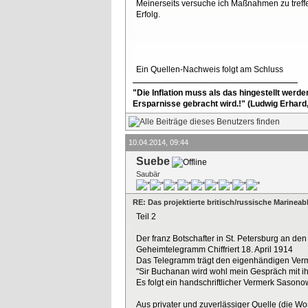
Meinerseits versuche ich Maßnahmen zu treffen
Erfolg.
Ein Quellen-Nachweis folgt am Schluss
"Die Inflation muss als das hingestellt werd
Ersparnisse gebracht wird.!" (Ludwig Erhard
10.04.2014, 09:44
Suebe
Saubär
RE: Das projektierte britisch/russische Marine
Teil 2
Der franz Botschafter in St. Petersburg an den
Geheimtelegramm Chiffriert 18. April 1914
Das Telegramm trägt den eigenhändigen Vermer
"Sir Buchanan wird wohl mein Gespräch mit ih
Es folgt ein handschriftlicher Vermerk Sasonows
Aus privater und zuverlässiger Quelle (die Wor