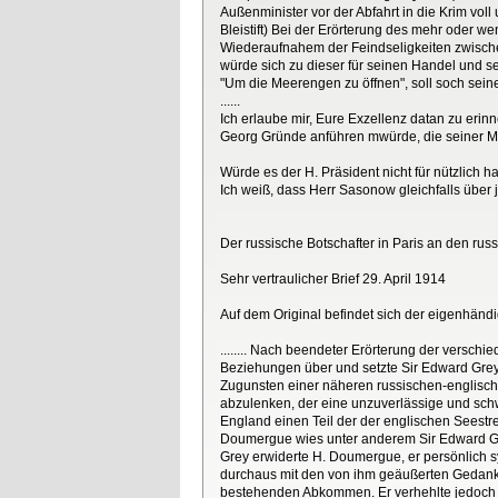
Außenminister vor der Abfahrt in die Krim vo
Bleistift) Bei der Erörterung des mehr oder
Wiederaufnahem der Feindseligkeiten zwische
würde sich zu dieser für seinen Handel und s
"Um die Meerengen zu öffnen", soll soch seine
......
Ich erlaube mir, Eure Exzellenz datan zu erinn
Georg Gründe anführen mwürde, die seiner M
Würde es der H. Präsident nicht für nützlich 
Ich weiß, dass Herr Sasonow gleichfalls über 
Der russische Botschafter in Paris an den ru
Sehr vertraulicher Brief 29. April 1914
Auf dem Original befindet sich der eigenhänd
........ Nach beendeter Erörterung der versc
Beziehungen über und setzte Sir Edward Grey
Zugunsten einer näheren russischen-englisc
abzulenken, der eine unzuverlässige und schw
England einen Teil der der englischen Seestre
Doumergue wies unter anderem Sir Edward Gre
Grey erwiderte H. Doumergue, er persönlich 
durchaus mit den von ihm geäußerten Gedanke
bestehenden Abkommen. Er verhehlte jedoch H