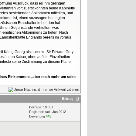
ffnung Ausdruck, dass es ihm gelingen
erfahren vor: zuerst könnten beide Kabinette
kreich bestehenden Abkommen mitteilen, und
 bekannt ist, einen sozusagen bedingten
ischen Botschafter in London hat. .....
erührten Gegenstände verhielten, was
ch-englischen Abkommens zu treten. Nach
ndstreitkräfte Englands bereits im voraus
it König Georg als auch mit Sir Edward Grey
stät den Kaiser, ohne auf die Einzelheiten
mmteste seine Zustimmung zu diesem Plane
l seines Einkommens, aber noch mehr um seine
Beitrag:
#3
Beiträge: 10.851
Registriert seit: Jun 2012
Bewertung
445