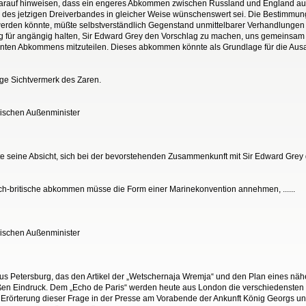
arauf hinweisen, dass ein engeres Abkommen zwischen Russland und England auch 
ten des jetzigen Dreiverbandes in gleicher Weise wünschenswert sei. Die Bestimm
rden könnte, müßte selbstverständlich Gegenstand unmittelbarer Verhandlungen 
ung für angängig halten, Sir Edward Grey den Vorschlag zu machen, uns gemeinsam
nten Abkommens mitzuteilen. Dieses abkommen könnte als Grundlage für die Aus
ige Sichtvermerk des Zaren.
ssischen Außenminister
e seine Absicht, sich bei der bevorstehenden Zusammenkunft mit Sir Edward Grey
ch-britische abkommen müsse die Form einer Marinekonvention annehmen, ......
ssischen Außenminister
us Petersburg, das den Artikel der „Wetschernaja Wremja“ und den Plan eines n
en Eindruck. Dem „Echo de Paris“ werden heute aus London die verschiedensten 
e Erörterung dieser Frage in der Presse am Vorabende der Ankunft König Georgs un