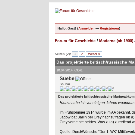
Hallo, Gast! (
Anmelden
—
Registrieren
)
Forum für Geschichte
/
Moderne (ab 1900)
ungen - 0 im Durchschnitt
Seiten (2):
1
2
Weiter »
Das projektierte britisch/russische 
10.04.2014, 09:41
Suebe
Saubär
Das projektierte britisch/russische Marineabko
Hierzu habe ich vor einigen Jahren woanders e
Im Frühsommer 1914 wurde im AA bekannt, das
Jagow bat Ballin bei Grey nachzufragen ob 
Grey verneinte beides. Was zu a) zutreffend wa
Quelle: Dorst/Wünsche "Der 1. WK" Militärver