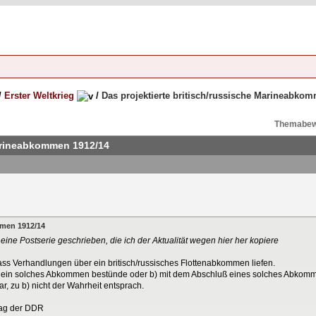
/
Erster Weltkrieg
/
Das projektierte britisch/russische Marineabko
Themabew
Marineabkommen 1912/14
mmen 1912/14
ine Postserie geschrieben, die ich der Aktualität wegen hier her kopiere
s Verhandlungen über ein britisch/russisches Flottenabkommen liefen.
a) ein solches Abkommen bestünde oder b) mit dem Abschluß eines solches Abkom
r, zu b) nicht der Wahrheit entsprach.
lag der DDR