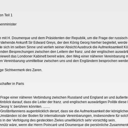
n Teil 1
ßenminister
fte mit H. Doumerque und dem Präsidenten der Republik, um die Frage der russis
vorstehende Ankunft Sir Edward Greys, der den König Georg hierher begleitet, werd
 sich im selben Sinne und verlieh seiner Absicht Ausdruck die Aufmerksamkeit Köni
henden Besprechungen zwischen den Leitern der franz. und der englischen auswärti
ieweit das Londoner Kabinett bereit wäre, den Weg einer näheren Vereinbarung m
igen Vereinbarung unmittelbar zwischen uns und den Engländern besprochen werd
ige Sichtvermerk des Zaren.
chafter in Paris
die Frage einer näheren Verbindung zwischen Russland und England an und äußert
nblick darauf, dass die Leiter der franz. und englischen auswärtigen Politik diese 
rg V. berühren könnten. ........
e Großbritanniens augenblicklich derart, dass sie die Aufmerksamkeit der königlic
 Umständen ist der Boden für internationale Vereinbarungen, insbesondere für sol
s in der Verfolgung des gesteckten Zieles unwillkürlich sehr vorsichtig sein.
ht unnütz wäre, wenn die Herrn Poincaré und Doumerque die persönliche Zusammenk