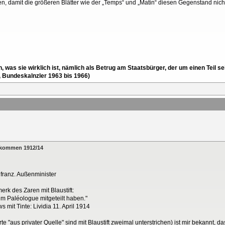
, damit die größeren Blätter wie der „Temps“ und „Matin“ diesen Gegenstand nicht
en, was sie wirklich ist, nämlich als Betrug am Staatsbürger, der um einen Tei
, Bundeskalnzler 1963 bis 1966)
abkommen 1912/14
 franz. Außenminister
k des Zaren mit Blaustift:
m Paléologue mitgeteilt haben."
 mit Tinte: Lividia 11. April 1914
te "aus privater Quelle" sind mit Blaustift zweimal unterstrichen) ist mir bekannt, 