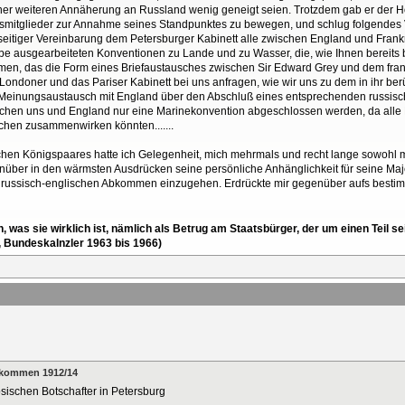
r weiteren Annäherung an Russland wenig geneigt seien. Trotzdem gab er der Ho
smitglieder zur Annahme seines Standpunktes zu bewegen, und schlug folgendes V
seitiger Vereinbarung dem Petersburger Kabinett alle zwischen England und Fran
äbe ausgearbeiteten Konventionen zu Lande und zu Wasser, die, wie Ihnen bereits
en, das die Form eines Briefaustausches zwischen Sir Edward Grey und dem französ
s Londoner und das Pariser Kabinett bei uns anfragen, wie wir uns zu dem in ihr b
n Meinungsaustausch mit England über den Abschluß eines entsprechenden russis
en uns und England nur eine Marinekonvention abgeschlossen werden, da alle La
ischen zusammenwirken könnten.......
chen Königspaares hatte ich Gelegenheit, mich mehrmals und recht lange sowohl m
nüber in den wärmsten Ausdrücken seine persönliche Anhänglichkeit für seine Maje
 russisch-englischen Abkommen einzugehen. Erdrückte mir gegenüber aufs besti
en, was sie wirklich ist, nämlich als Betrug am Staatsbürger, der um einen Tei
, Bundeskalnzler 1963 bis 1966)
abkommen 1912/14
sischen Botschafter in Petersburg