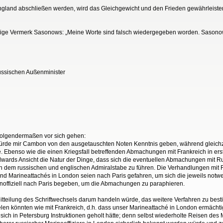
England abschließen werden, wird das Gleichgewicht und den Frieden gewährleiste
ndige Vermerk Sasonows: „Meine Worte sind falsch wiedergegeben worden. Sasonow
russischen Außenminister
folgendermaßen vor sich gehen:
de mir Cambon von den ausgetauschten Noten Kenntnis geben, während gleichzeit
 Ebenso wie die einen Kriegsfall betreffenden Abmachungen mit Frankreich in e
dwards Ansicht die Natur der Dinge, dass sich die eventuellen Abmachungen mit R
dem russischen und englischen Admiralstabe zu führen. Die Verhandlungen mit Fr
 und Marineattachés in London seien nach Paris gefahren, um sich die jeweils notwe
inoffiziell nach Paris begeben, um die Abmachungen zu paraphieren.
itteilung des Schriftwechsels darum handeln würde, das weitere Verfahren zu besti
en könnten wie mit Frankreich, d.h. dass unser Marineattaché in London ermächt
sich in Petersburg Instruktionen geholt hätte; denn selbst wiederholte Reisen des M