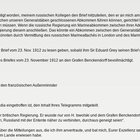
igt worden, meinem russischen Kollegen den Brief mitzuteilen, den er an mich am 
wischen unseren Generalstäben geschlossenen Abkommen führen können, gerichtet 
n müssen. Wenn die russische Regierung ein Marineabkommen zwischen ihrer Admira
e Regierung diesem anschließen. Das könnte ein Abkommen zwischen den Generalst
nnten durch Vermittlung des russischen Marineattachés in London und des Marine
rief vom 23. Nov. 1912 zu lesen geben, sobald ihm Sir Eduard Grey seinen Brief m
es Briefes vom 23. November 1912 an den Grafen Benckendorff bevollmächtigt.
n den französischen Außenminister
a eingetroffen ist, den Inhalt Ihres Telegramms mitgeteilt.
r britischen Regierung. Er wusste nur von H. Iswolski und dem Grafen Benckendor
, Russland mit der Entente näher zu verbinden, durchaus geneigt seien“.
ber die Mitteilungen aus, die ich ihm anvertraute, und bat mich, Eurer Exzellenz sei
nem Lande erwiesen habe.