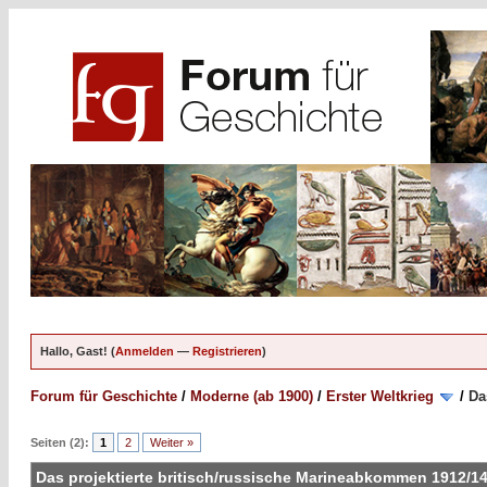
Hallo, Gast! (
Anmelden
—
Registrieren
)
Forum für Geschichte
/
Moderne (ab 1900)
/
Erster Weltkrieg
/
Da
Seiten (2):
1
2
Weiter »
Das projektierte britisch/russische Marineabkommen 1912/1