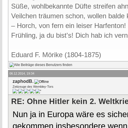
Süße, wohlbekannte Düfte streifen ah
Veilchen träumen schon, wollen bald
– Horch, von fern ein leiser Harfenton!
Frühling, ja du bist's! Dich hab ich v
Eduard F. Mörike (1804-1875)
06.12.2014, 19:34
zaphodB.
Zeitzeuge des Wembley-Tors
RE: Ohne Hitler kein 2. Weltkri
Nun ja in Europa wäre es sicher
gekommen,insbesondere wenn St