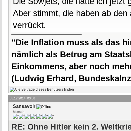
Die Sowjets, die hatte ich jetzt
Aber stimmt, die haben ab den
verrückt.
"Die Inflation muss als das hi
nämlich als Betrug am Staatsb
Einkommens, aber noch mehr 
(Ludwig Erhard, Bundeskalnzl
05.12.2014, 03:38
Sansavoir
Mensch
RE: Ohne Hitler kein 2. Weltkri