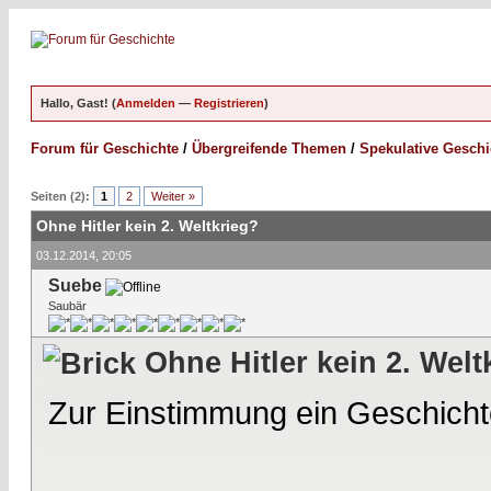
Hallo, Gast! (
Anmelden
—
Registrieren
)
Forum für Geschichte
/
Übergreifende Themen
/
Spekulative Geschi
Seiten (2):
1
2
Weiter »
Ohne Hitler kein 2. Weltkrieg?
03.12.2014, 20:05
Suebe
Saubär
Ohne Hitler kein 2. Welt
Zur Einstimmung ein Geschich