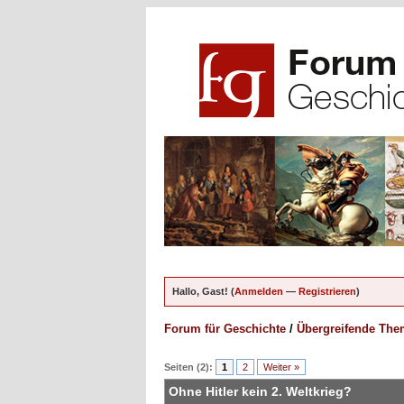
Hallo, Gast! (
Anmelden
—
Registrieren
)
Forum für Geschichte
/
Übergreifende Th
ungen - 0 im Durchschnitt
Seiten (2):
1
2
Weiter »
Ohne Hitler kein 2. Weltkrieg?