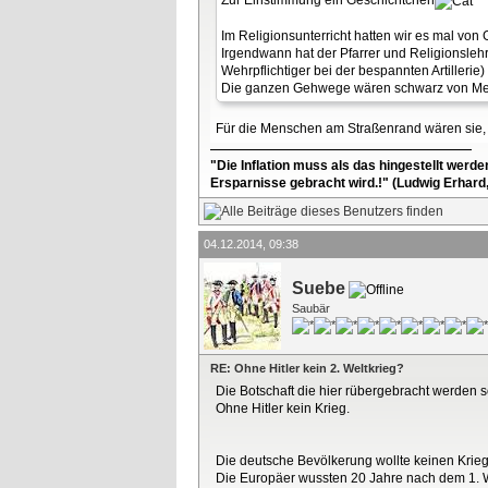
Im Religionsunterricht hatten wir es mal von
Irgendwann hat der Pfarrer und Religionslehre
Wehrpflichtiger bei der bespannten Artiller
Die ganzen Gehwege wären schwarz von Mens
Für die Menschen am Straßenrand wären sie, d
"Die Inflation muss als das hingestellt werd
Ersparnisse gebracht wird.!" (Ludwig Erhard
04.12.2014, 09:38
Suebe
Saubär
RE: Ohne Hitler kein 2. Weltkrieg?
Die Botschaft die hier rübergebracht werden soll
Ohne Hitler kein Krieg.
Die deutsche Bevölkerung wollte keinen Krieg,
Die Europäer wussten 20 Jahre nach dem 1. W