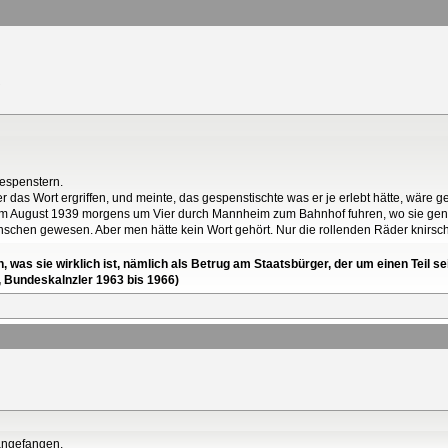
Gespenstern.
r das Wort ergriffen, und meinte, das gespenstischte was er je erlebt hätte, wäre g
ie) im August 1939 morgens um Vier durch Mannheim zum Bahnhof fuhren, wo sie ge
hen gewesen. Aber men hätte kein Wort gehört. Nur die rollenden Räder knirsc
en, was sie wirklich ist, nämlich als Betrug am Staatsbürger, der um einen Tei
, Bundeskalnzler 1963 bis 1966)
 angefangen.