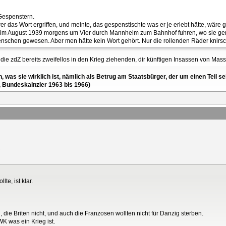
 Gespenstern.
r das Wort ergriffen, und meinte, das gespenstischte was er je erlebt hätte, wäre 
ie) im August 1939 morgens um Vier durch Mannheim zum Bahnhof fuhren, wo sie g
chen gewesen. Aber men hätte kein Wort gehört. Nur die rollenden Räder knirs
ie zdZ bereits zweifellos in den Krieg ziehenden, dir künftigen Insassen von Ma
en, was sie wirklich ist, nämlich als Betrug am Staatsbürger, der um einen Tei
, Bundeskalnzler 1963 bis 1966)
te, ist klar.
 die Briten nicht, und auch die Franzosen wollten nicht für Danzig sterben.
K was ein Krieg ist.