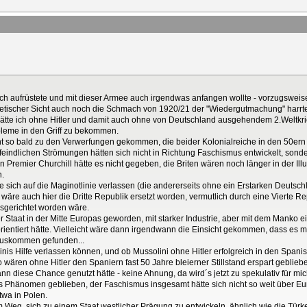
ich aufrüstete und mit dieser Armee auch irgendwas anfangen wollte - vorzugsweise
wjetischer Sicht auch noch die Schmach von 1920/21 der "Wiedergutmachung" harrte
 hätte ich ohne Hitler und damit auch ohne von Deutschland ausgehendem 2.Weltkrie
obleme in den Griff zu bekommen.
ht so bald zu den Verwerfungen gekommen, die beider Kolonialreiche in den 50ern
indlichen Strömungen hätten sich nicht in Richtung Faschismus entwickelt, sonder
nen Premier Churchill hätte es nicht gegeben, die Briten wären noch länger in der 
n.
sich auf die Maginotlinie verlassen (die andererseits ohne ein Erstarken Deutschland
wäre auch hier die Dritte Republik ersetzt worden, vermutlich durch eine Vierte Re
sgerichtet worden wäre.
 Staat in der Mitte Europas geworden, mit starker Industrie, aber mit dem Manko e
orientiert hätte. Vielleicht wäre dann irgendwann die Einsicht gekommen, dass es m
Auskommen gefunden...
linis Hilfe verlassen können, und ob Mussolini ohne Hitler erfolgreich in den Spani
lso wären ohne Hitler den Spaniern fast 50 Jahre bleierner Stillstand erspart geblie
nn diese Chance genutzt hätte - keine Ahnung, da wird´s jetzt zu spekulativ für mic
hes Phänomen geblieben, der Faschismus insgesamt hätte sich nicht so weit über E
twa in Polen.
 Weg, sich zu einem Staat westlicher Prägung zu entwickeln, ähnlich wie die Türke