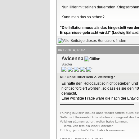
Nur Hitler mit seinen dauernden Kriegsdroh
Kann man das so sehen?
"Die Inflation muss als das hingestellt werd
Ersparnisse gebracht wird.!" (Ludwig Erhard
04.12.2014, 18:02
Avicenna
Städter
RE: Ohne Hitler kein 2. Weltkrieg?
Es hätte den Holocaust so nicht gegeben und
nicht so forciert worden, so dass es sie den 
gemacht.
Eine wichtige Frage wäre die nach der Entwic
Frühling läßt sein blaues Band wieder flattern durch die
Süße, wohlbekannte Düfte streifen ahnungsvoll das L
Veilchen träumen schon, wollen balde kommen.
– Horch, von fern ein leiser Harfenton!
Frühling, ja du bist's! Dich hab ich vernommen!
Eduard F. Mörike (1804-1875)