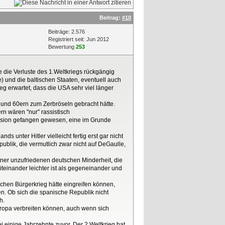
Beitrag:
#10
Beiträge: 2.576
Registriert seit: Jun 2012
Bewertung
253
 die Verluste des 1.Weltkriegs rückgängig
) und die baltischen Staaten, eventuell auch
g erwartet, dass die USA sehr viel länger
 und 60ern zum Zerbröseln gebracht hätte.
n wären "nur" rassistisch
Illusion gefangen gewesen, eine im Grunde
s unter Hitler vielleicht fertig erst gar nicht
publik, die vermutlich zwar nicht auf DeGaulle,
iner unzufriedenen deutschen Minderheit, die
iteinander leichter ist als gegeneinander und
schen Bürgerkrieg hätte eingreifen können,
ben. Ob sich die spanische Republik nicht
h.
uropa verbreiten können, auch wenn sich
i einige Jahrzehnte zuvor. Der 2.Weltkrieg hat