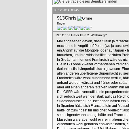
05.12.2014, 09:45
913Chris
Bayer
RE: Ohne Hitler kein 2. Weltkrieg?
Mal abgesehen davon, dass Stalin ja tatsächl
machen, d.h. Angriff auf Polen (wo ja aus so
ein Angriff auf die Mongolei oder auf Japan -
brauchen, um ihre wirtschaftlich-sozialen Pr
In Großbritannien und Frankreich wäre es nic
Die in GB ohne Zweifel vorhandenen fremdenfe
(kolonialistisch/imperialistisch) gewesen. Ei
allen anderen überlegene Supermacht zu sei
Frankreich wäre wohl zunehmend verfilzt, hätte 
gebaut worden wäre...) und früher oder später 
aber auf einen anderen "starken Mann" hin au
Die CSFR wäre vermutlich ein prosperierender
sich jedoch weit weniger stark auf das Reich 
Sudetendeutsche und Tschechen hätten ein 
In Spanien hätte sich Franco allein auf Musso
halte ich zumindest für unsicher. Vielleicht a
selbst irgendwann zerlegt hätte und Franco da
Mussolini wäre aber wohl ein rein italienisc
Autokratien wohl genauso entwickelt hätten, e
Der Iran war anfangs des 2.Weltkriegs auf dem