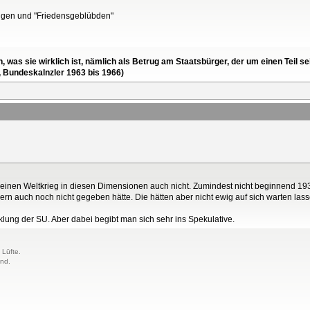
ungen und "Friedensgeblübden"
en, was sie wirklich ist, nämlich als Betrug am Staatsbürger, der um einen Tei
, Bundeskalnzler 1963 bis 1966)
 einen Weltkrieg in diesen Dimensionen auch nicht. Zumindest nicht beginnend 19
40ern auch noch nicht gegeben hätte. Die hätten aber nicht ewig auf sich warten l
klung der SU. Aber dabei begibt man sich sehr ins Spekulative.
 Lüfte.
and.