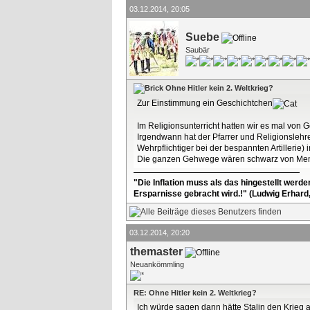
03.12.2014, 20:05
Suebe
Saubär
Ohne Hitler kein 2. Weltkrieg?
Zur Einstimmung ein Geschichtchen
Im Religionsunterricht hatten wir es mal von 
Irgendwann hat der Pfarrer und Religionslehre
Wehrpflichtiger bei der bespannten Artiller
Die ganzen Gehwege wären schwarz von Mensc
"Die Inflation muss als das hingestellt werd
Ersparnisse gebracht wird.!" (Ludwig Erhard
03.12.2014, 20:20
themaster
Neuankömmling
RE: Ohne Hitler kein 2. Weltkrieg?
Ich würde sagen dann hätte Stalin den Krieg