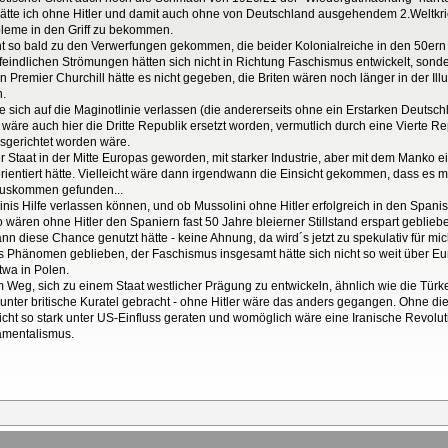
 hätte ich ohne Hitler und damit auch ohne von Deutschland ausgehendem 2.Weltkrie
obleme in den Griff zu bekommen.
ht so bald zu den Verwerfungen gekommen, die beider Kolonialreiche in den 50ern
indlichen Strömungen hätten sich nicht in Richtung Faschismus entwickelt, sonder
nen Premier Churchill hätte es nicht gegeben, die Briten wären noch länger in der 
n.
sich auf die Maginotlinie verlassen (die andererseits ohne ein Erstarken Deutschland
wäre auch hier die Dritte Republik ersetzt worden, vermutlich durch eine Vierte Re
sgerichtet worden wäre.
 Staat in der Mitte Europas geworden, mit starker Industrie, aber mit dem Manko e
orientiert hätte. Vielleicht wäre dann irgendwann die Einsicht gekommen, dass es m
Auskommen gefunden...
linis Hilfe verlassen können, und ob Mussolini ohne Hitler erfolgreich in den Spani
lso wären ohne Hitler den Spaniern fast 50 Jahre bleierner Stillstand erspart geblie
nn diese Chance genutzt hätte - keine Ahnung, da wird´s jetzt zu spekulativ für mic
hes Phänomen geblieben, der Faschismus insgesamt hätte sich nicht so weit über E
twa in Polen.
 Weg, sich zu einem Staat westlicher Prägung zu entwickeln, ähnlich wie die Türke
nter britische Kuratel gebracht - ohne Hitler wäre das anders gegangen. Ohne die
cht so stark unter US-Einfluss geraten und womöglich wäre eine Iranische Revolut
amentalismus.