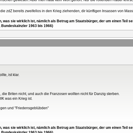
chen gewesen. Aber men hätte kein Wort gehört. Nur die rollenden Räder knirs
ie zdZ bereits zweifellos in den Krieg ziehenden, dir künftigen Insassen von Ma
en, was sie wirklich ist, nämlich als Betrug am Staatsbürger, der um einen Tei
, Bundeskalnzler 1963 bis 1966)
te, ist klar.
 die Briten nicht, und auch die Franzosen wollten nicht für Danzig sterben.
K was ein Krieg ist.
ungen und "Friedensgeblübden"
en, was sie wirklich ist, nämlich als Betrug am Staatsbürger, der um einen Tei
, Bundeskalnzler 1963 bis 1966)