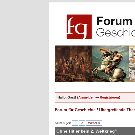
Hallo, Gast! (
Anmelden
—
Registrieren
)
Forum für Geschichte
/
Übergreifende Th
ungen - 0 im Durchschnitt
Seiten (2):
1
2
Weiter »
Ohne Hitler kein 2. Weltkrieg?