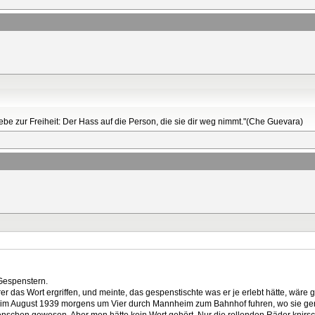
Liebe zur Freiheit: Der Hass auf die Person, die sie dir weg nimmt."(Che Guevara)
 Gespenstern.
r das Wort ergriffen, und meinte, das gespenstischte was er je erlebt hätte, wäre 
ie) im August 1939 morgens um Vier durch Mannheim zum Bahnhof fuhren, wo sie g