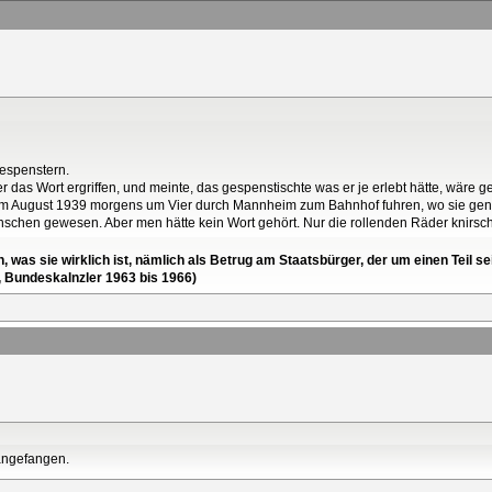
Gespenstern.
r das Wort ergriffen, und meinte, das gespenstischte was er je erlebt hätte, wäre g
ie) im August 1939 morgens um Vier durch Mannheim zum Bahnhof fuhren, wo sie ge
hen gewesen. Aber men hätte kein Wort gehört. Nur die rollenden Räder knirsc
en, was sie wirklich ist, nämlich als Betrug am Staatsbürger, der um einen Tei
, Bundeskalnzler 1963 bis 1966)
 angefangen.