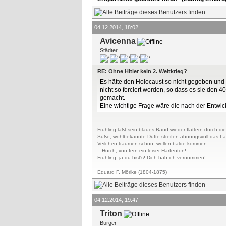
04.12.2014, 18:02
Avicenna
Städter
RE: Ohne Hitler kein 2. Weltkrieg?
Es hätte den Holocaust so nicht gegeben und
nicht so forciert worden, so dass es sie den 
gemacht.
Eine wichtige Frage wäre die nach der Entwic
Frühling läßt sein blaues Band wieder flattern durch die
Süße, wohlbekannte Düfte streifen ahnungsvoll das L
Veilchen träumen schon, wollen balde kommen.
– Horch, von fern ein leiser Harfenton!
Frühling, ja du bist's! Dich hab ich vernommen!
Eduard F. Mörike (1804-1875)
04.12.2014, 19:47
Triton
Bürger