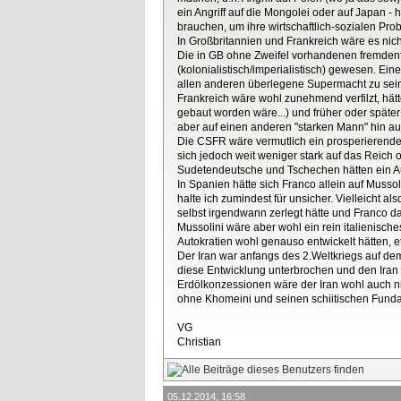
ein Angriff auf die Mongolei oder auf Japan -
brauchen, um ihre wirtschaftlich-sozialen Pr
In Großbritannien und Frankreich wäre es nic
Die in GB ohne Zweifel vorhandenen fremdenfe
(kolonialistisch/imperialistisch) gewesen. Ei
allen anderen überlegene Supermacht zu sei
Frankreich wäre wohl zunehmend verfilzt, hätte 
gebaut worden wäre...) und früher oder später 
aber auf einen anderen "starken Mann" hin au
Die CSFR wäre vermutlich ein prosperierender
sich jedoch weit weniger stark auf das Reich 
Sudetendeutsche und Tschechen hätten ein 
In Spanien hätte sich Franco allein auf Musso
halte ich zumindest für unsicher. Vielleicht a
selbst irgendwann zerlegt hätte und Franco da
Mussolini wäre aber wohl ein rein italienisc
Autokratien wohl genauso entwickelt hätten, e
Der Iran war anfangs des 2.Weltkriegs auf dem
diese Entwicklung unterbrochen und den Iran u
Erdölkonzessionen wäre der Iran wohl auch ni
ohne Khomeini und seinen schiitischen Fund
VG
Christian
05.12.2014, 16:58