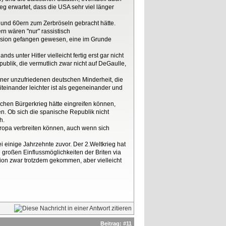
g erwartet, dass die USA sehr viel länger
 und 60ern zum Zerbröseln gebracht hätte.
n wären "nur" rassistisch
Illusion gefangen gewesen, eine im Grunde
s unter Hitler vielleicht fertig erst gar nicht
publik, die vermutlich zwar nicht auf DeGaulle,
iner unzufriedenen deutschen Minderheit, die
iteinander leichter ist als gegeneinander und
schen Bürgerkrieg hätte eingreifen können,
ben. Ob sich die spanische Republik nicht
h.
uropa verbreiten können, auch wenn sich
i einige Jahrzehnte zuvor. Der 2.Weltkrieg hat
 großen Einflussmöglichkeiten der Briten via
ion zwar trotzdem gekommen, aber vielleicht
Beitrag:
#11