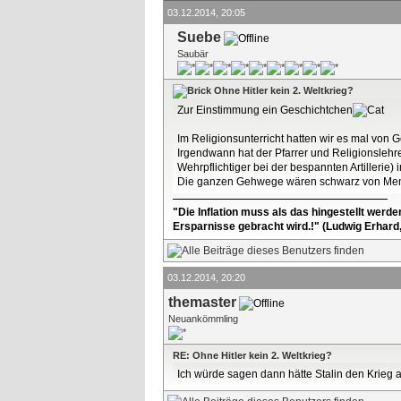
03.12.2014, 20:05
Suebe
Saubär
Ohne Hitler kein 2. Weltkrieg?
Zur Einstimmung ein Geschichtchen
Im Religionsunterricht hatten wir es mal von 
Irgendwann hat der Pfarrer und Religionslehre
Wehrpflichtiger bei der bespannten Artiller
Die ganzen Gehwege wären schwarz von Mensc
"Die Inflation muss als das hingestellt werd
Ersparnisse gebracht wird.!" (Ludwig Erhard
03.12.2014, 20:20
themaster
Neuankömmling
RE: Ohne Hitler kein 2. Weltkrieg?
Ich würde sagen dann hätte Stalin den Krieg