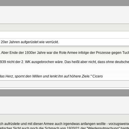
0er Jahren aufgerüstet wie verrückt.
n. Aber Ende der 1930er Jahre war die Rote Armee infolge der Prozesse gegen Tuc
1939 nicht der 2. WK ausgebrochen wäre. Das heißt aber nicht, dass ohne deutsch
as Herz, spornt den Willen und lenkt ihn auf höhere Ziele."
Cicero
ich aufrüstete und mit dieser Armee auch irgendwas anfangen wollte - vorzugsweise
wjetischer Sicht auch noch die Schmach von 1920/21 der "Wiedergutmachung" harrte