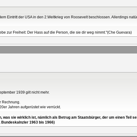
em Eintritt der USA in den 2.Weltkrieg von Roosevelt beschlossen. Allerdings natür
Liebe zur Freiheit: Der Hass auf die Person, die sie dir weg nimmt."(Che Guevara)
eptember 1939 gilt nicht mehr.
der Rechnung.
0er Jahren aufgerüstet wie verrückt.
en, was sie wirklich ist, nämlich als Betrug am Staatsbürger, der um einen Tei
, Bundeskalnzler 1963 bis 1966)