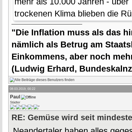
mehr als 10.000 Jahren - über
trockenen Klima blieben die R
"Die Inflation muss als das hi
nämlich als Betrug am Staatsb
Einkommens, aber noch mehr 
(Ludwig Erhard, Bundeskalnzl
08.03.2019, 00:22
Paul
Städter
RE: Gemüse wird seit mindest
Neandertaler haben alles geges