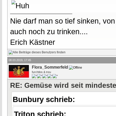
Nie darf man so tief sinken, v
auch noch zu trinken....
Erich Kästner
08.03.2019, 17:45
Flora_Sommerfeld
furchtlos & treu
RE: Gemüse wird seit mindest
Bunbury schrieb:
Triton schrieb: