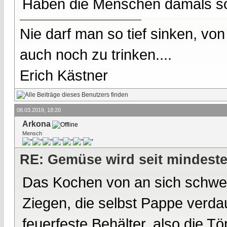
Haben die Menschen damals som
Nie darf man so tief sinken, v
auch noch zu trinken....
Erich Kästner
08.03.2019, 18:20
Arkona
Mensch
RE: Gemüse wird seit mindest
Das Kochen von an sich schwer
Ziegen, die selbst Pappe verda
feuerfeste Behälter, also die T