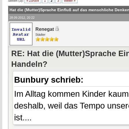
Seiten (3):
« Zurück
1
2
3
Weiter »
Hat die (Mutter)Sprache Einfluß auf das menschliche Denk
28.09.2012, 20:22
Renegat
Städter
RE: Hat die (Mutter)Sprache E
Handeln?
Bunbury schrieb:
Im Alltag kommen Kinder kaum
deshalb, weil das Tempo unsere
ist....