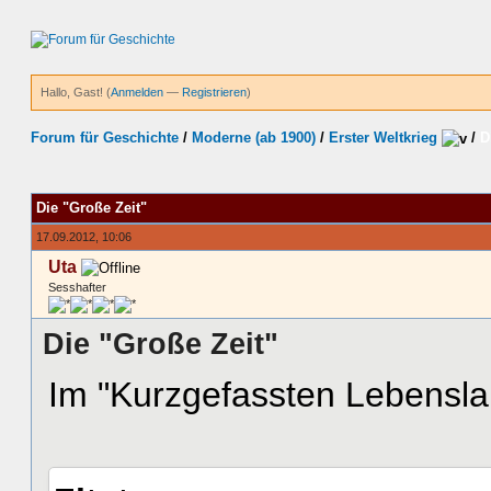
Hallo, Gast! (
Anmelden
—
Registrieren
)
Forum für Geschichte
/
Moderne (ab 1900)
/
Erster Weltkrieg
/
D
hnitt
Die "Große Zeit"
17.09.2012, 10:06
Uta
Sesshafter
Die "Große Zeit"
Im "Kurzgefassten Lebensla