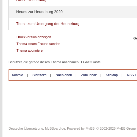
Große Heuneburg
Neues zur Heuneburg 2020
These zum Untergang der Heuneburg
Druckversion anzeigen
Ge
Thema einem Freund senden
Thema abonnieren
Benutzer, die gerade dieses Thema anschauen: 1 Gast/Gäste
Kontakt
|
Startseite
|
Nach oben
|
Zum Inhalt
|
SiteMap
|
RSS-F
Deutsche Übersetzung:
MyBBoard.de
, Powered by
MyBB
, © 2002-2026
MyBB Group