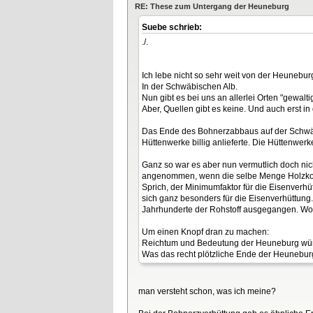
RE: These zum Untergang der Heuneburg
Suebe schrieb:
./.
Ich lebe nicht so sehr weit von der Heuneburg
In der Schwäbischen Alb.
Nun gibt es bei uns an allerlei Orten "gewal
Aber, Quellen gibt es keine. Und auch erst i
Das Ende des Bohnerzabbaus auf der Schwäbi
Hüttenwerke billig anlieferte. Die Hüttenwerke
Ganz so war es aber nun vermutlich doch ni
angenommen, wenn die selbe Menge Holzkoh
Sprich, der Minimumfaktor für die Eisenver
sich ganz besonders für die Eisenverhüttung.
Jahrhunderte der Rohstoff ausgegangen. Wozu
Um einen Knopf dran zu machen:
Reichtum und Bedeutung der Heuneburg würde
Was das recht plötzliche Ende der Heuneburg
man versteht schon, was ich meine?