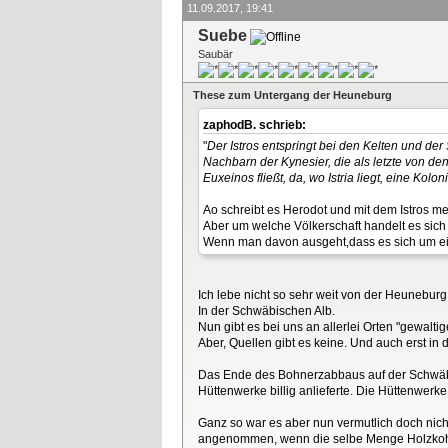
11.09.2017, 19:41
Suebe
Saubär
These zum Untergang der Heuneburg
zaphodB. schrieb:
"
Der Istros entspringt bei den Kelten und der
Nachbarn der Kynesier, die als letzte von d
Euxeinos fließt, da, wo Istria liegt, eine Kolon
Ao schreibt es Herodot und mit dem Istros m
Aber um welche Völkerschaft handelt es sich
Wenn man davon ausgeht,dass es sich um ein
Ich lebe nicht so sehr weit von der Heuneburg 
In der Schwäbischen Alb.
Nun gibt es bei uns an allerlei Orten "gewalt
Aber, Quellen gibt es keine. Und auch erst in
Das Ende des Bohnerzabbaus auf der Schwäbis
Hüttenwerke billig anlieferte. Die Hüttenwerke 
Ganz so war es aber nun vermutlich doch nic
angenommen, wenn die selbe Menge Holzkohl