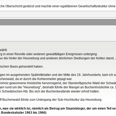
sche Oberschicht gestürzt und machte einer egalitäreren Gesellschaftsstruktur ohn
wählt.
rg in einer Revolte oder anderen gewalttätigen Ereignissen unterging.
 die hinter der Heuneburg und anderen ähnlichen Siedlungen der Kelten stand. Je
ischen Basis gehandelt haben.
en im ausgehenden Spätmittelalter und der Mitte des 19. Jahrhunderts, kam ich 
chenwald, da er durch die Kohlenmeiler gejagt war.
henholz gewonnene Holzkohle hervorragend, der Standorttypische Wald der Schwäb
ngen rund um die "Heuneburg", deshalb führte der Mangel an Buchenholzkohle ca.
 Schwäbischen Alb. Bis sich die Buchenbestände wieder erholt hatten.
f Buchenwald führte zum Untergang der Sub-Hochkultur ála Heuneburg.
en, was sie wirklich ist, nämlich als Betrug am Staatsbürger, der um einen Tei
, Bundeskalnzler 1963 bis 1966)