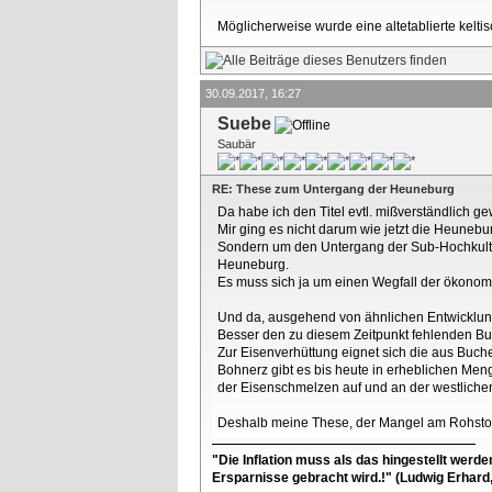
Möglicherweise wurde eine altetablierte kelti
30.09.2017, 16:27
Suebe
Saubär
RE: These zum Untergang der Heuneburg
Da habe ich den Titel evtl. mißverständlich ge
Mir ging es nicht darum wie jetzt die Heunebu
Sondern um den Untergang der Sub-Hochkultur
Heuneburg.
Es muss sich ja um einen Wegfall der ökonom
Und da, ausgehend von ähnlichen Entwicklung
Besser den zu diesem Zeitpunkt fehlenden Bu
Zur Eisenverhüttung eignet sich die aus Buc
Bohnerz gibt es bis heute in erheblichen Me
der Eisenschmelzen auf und an der westlichen
Deshalb meine These, der Mangel am Rohstof
"Die Inflation muss als das hingestellt werd
Ersparnisse gebracht wird.!" (Ludwig Erhard