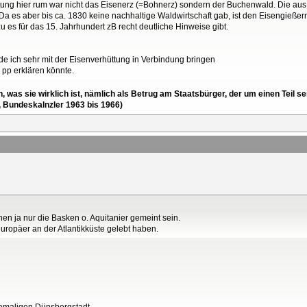
üttung hier rum war nicht das Eisenerz (=Bohnerz) sondern der Buchenwald. Die a
Da es aber bis ca. 1830 keine nachhaltige Waldwirtschaft gab, ist den Eisengieße
es für das 15. Jahrhundert zB recht deutliche Hinweise gibt.
 ich sehr mit der Eisenverhüttung in Verbindung bringen
 pp erklären könnte.
en, was sie wirklich ist, nämlich als Betrug am Staatsbürger, der um einen Tei
, Bundeskalnzler 1963 bis 1966)
en ja nur die Basken o. Aquitanier gemeint sein.
uropäer an der Atlantikküste gelebt haben.
ehemaligen Dünsbergstadt