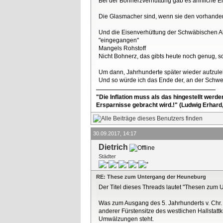
Bei der Bohnerzverhüttung gab es ähnliche En
Die Glasmacher sind, wenn sie den vorhanden
Und die Eisenverhüttung der Schwäbischen Alb
"eingegangen"
Mangels Rohstoff
Nicht Bohnerz, das gibts heute noch genug, 
Um dann, Jahrhunderte später wieder aufzule
Und so würde ich das Ende der, an der Schwe
"Die Inflation muss als das hingestellt werd
Ersparnisse gebracht wird.!" (Ludwig Erhard
30.09.2017, 14:17
Dietrich
Städter
RE: These zum Untergang der Heuneburg
Der Titel dieses Threads lautet "Thesen zum 
Was zum Ausgang des 5. Jahrhunderts v. Chr. 
anderer Fürstensitze des westlichen Hallstatt
Umwälzungen steht.