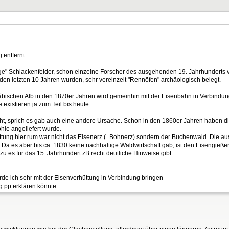
 entfernt.
tige" Schlackenfelder, schon einzelne Forscher des ausgehenden 19. Jahrhunderts v
n den letzten 10 Jahren wurden, sehr vereinzelt "Rennöfen" archäologisch belegt.
schen Alb in den 1870er Jahren wird gemeinhin mit der Eisenbahn in Verbindung g
 existieren ja zum Teil bis heute.
cht, sprich es gab auch eine andere Ursache. Schon in den 1860er Jahren haben d
le angeliefert wurde.
hüttung hier rum war nicht das Eisenerz (=Bohnerz) sondern der Buchenwald. Die 
 Da es aber bis ca. 1830 keine nachhaltige Waldwirtschaft gab, ist den Eisengieß
 es für das 15. Jahrhundert zB recht deutliche Hinweise gibt.
 ich sehr mit der Eisenverhüttung in Verbindung bringen
 pp erklären könnte.