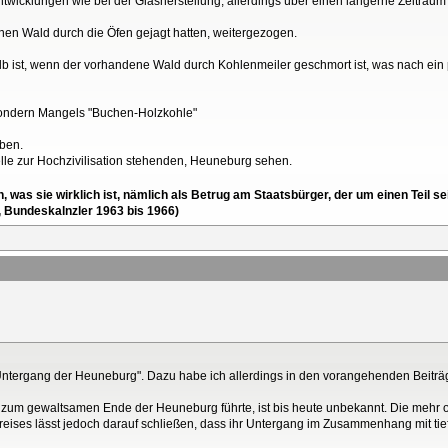
twicklungen wie bei der Glasherstellung, allerdings über einen längerne Zeitraum
en Wald durch die Öfen gejagt hatten, weitergezogen.
 ist, wenn der vorhandene Wald durch Kohlenmeiler geschmort ist, was nach ein 
sondern Mangels "Buchen-Holzkohle"
ben.
lle zur Hochzivilisation stehenden, Heuneburg sehen.
en, was sie wirklich ist, nämlich als Betrug am Staatsbürger, der um einen Tei
, Bundeskalnzler 1963 bis 1966)
Untergang der Heuneburg". Dazu habe ich allerdings in den vorangehenden Beiträ
zum gewaltsamen Ende der Heuneburg führte, ist bis heute unbekannt. Die mehr od
kreises lässt jedoch darauf schließen, dass ihr Untergang im Zusammenhang mit tie