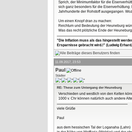
Sprich, der Minimumfaktor für die Eisenverh
sich ganz besonders für die Eisenverhüttung. 
Jahrhunderte der Rohstoff ausgegangen. Wozu 
Um einen Knopf dran zu machen:
Reichtum und Bedeutung der Heuneburg würde
Was das recht plötzliche Ende der Heuneburg
"Die Inflation muss als das hingestellt werd
Ersparnisse gebracht wird.!" (Ludwig Erhard
11.09.2017, 23:53
Paul
Städter
RE: These zum Untergang der Heuneburg
Verschieden und westlich von den Kelten könn
1000 v. Chr können natürlich auch andere Alte
viele Grüße
Paul
aus dem hessischen Tal der Loganaha (Lahn)
in der Nähe von Wetflaria (Wetzlar) und der 