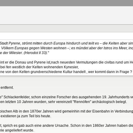
 Stadt Pyrene, strömt mitten durch Europa hindurch und teilt es – die Kelten aber 
en Völkern Europas gegen Westen wohnen –; es mündet aber der Istros ins Meer, i
ie der Milesier. (Herodot II 33).
"
eint er die Donau und Pyrene ist,nach neuesten Vermutungen die civitas rund um 
 bei fen westlich der Kelten wohnenden Kynesier,
e von den Kelten grundverschiedene Kultur handelt , wer kommt dann in Frage ?
entfernt.
ige" Schlackenfelder, schon einzelne Forscher des ausgehenden 19. Jahrhunderts ve
 den letzten 10 Jahren wurden, sehr vereinzelt "Rennöfen" archäologisch belegt.
chen Alb in den 1870er Jahren wird gemeinhin mit der Eisenbahn in Verbindung ge
existieren ja zum Teil bis heute.
ht, sprich es gab auch eine andere Ursache. Schon in den 1860er Jahren haben di
e angeliefert wurde.