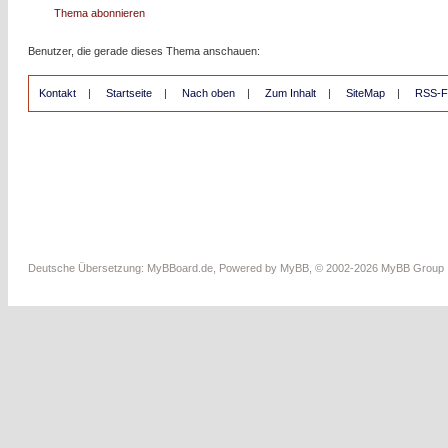
Thema abonnieren
Benutzer, die gerade dieses Thema anschauen:
Kontakt
|
Startseite
|
Nach oben
|
Zum Inhalt
|
SiteMap
|
RSS-F
Deutsche Übersetzung:
MyBBoard.de
, Powered by
MyBB
, © 2002-2026
MyBB Group