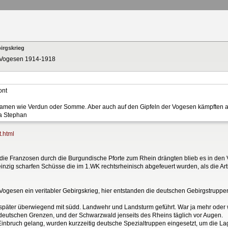
irgskrieg
n Vogesen 1914-1918
ont
Namen wie Verdun oder Somme. Aber auch auf den Gipfeln der Vogesen kämpften
ra Stephan
t.html
die Franzosen durch die Burgundische Pforte zum Rhein drängten blieb es in den 
inzig scharfen Schüsse die im 1.WK rechtsrheinisch abgefeuert wurden, als die Arti
ogesen ein veritabler Gebirgskrieg, hier entstanden die deutschen Gebirgstruppen
später überwiegend mit südd. Landwehr und Landsturm geführt. War ja mehr oder w
n deutschen Grenzen, und der Schwarzwald jenseits des Rheins täglich vor Augen.
nbruch gelang, wurden kurzzeitig deutsche Spezialtruppen eingesetzt, um die Lag