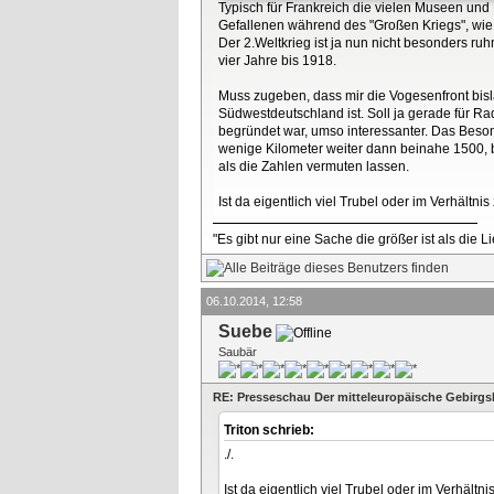
Typisch für Frankreich die vielen Museen und
Gefallenen während des "Großen Kriegs", wie 
Der 2.Weltkrieg ist ja nun nicht besonders ruh
vier Jahre bis 1918.
Muss zugeben, dass mir die Vogesenfront bisla
Südwestdeutschland ist. Soll ja gerade für R
begründet war, umso interessanter. Das Beso
wenige Kilometer weiter dann beinahe 1500, 
als die Zahlen vermuten lassen.
Ist da eigentlich viel Trubel oder im Verhält
"Es gibt nur eine Sache die größer ist als die 
06.10.2014, 12:58
Suebe
Saubär
RE: Presseschau Der mitteleuropäische Gebirgs
Triton schrieb:
./.
Ist da eigentlich viel Trubel oder im Verhäl