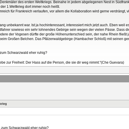
 Denkmäler des ersten Weltkriegs. Beinahe in jedem abgelegenen Nest in Südfrankre
der 1.Weltkrieg dort immer noch heißt.
mreich für Frankreich verlaufen, vor allem die Kollaboration wird gerne verdrängt,
ng unbekannt war. Ist ja hochinteressant, interessiert mich jetzt auch. Eben weil 
adfahrer sowieso ein sehr lohnendes Gebirge sein wegen der vielen Pässe. Dass di
ndere der Vogesen dürfte der große Höhenunterschied sein, der nahe Rhein fließt
beim Großen Belchen. Das Pfälzerwaldgebirge (Hambacher Schloß) mit seinen ger
nis zum Schwarzwald eher ruhig?
Liebe zur Freiheit: Der Hass auf die Person, die sie dir weg nimmt."(Che Guevara)
krieg
tnis zum Schwarzwald eher ruhig?