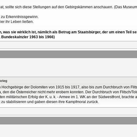
hat, sollte sich diese Stellungen auf den Gebirgskämmen anschauen. (Das Museum 
rt zu Erkenntnissgewinn.
ier ihr Leben ließen.
en, was sie wirklich ist, nämlich als Betrug am Staatsbürger, der um einen Tei
, Bundeskalnzler 1963 bis 1966)
krieg
im Hochgebirge der Dolomiten von 1915 bis 1917, also bis zum Durchbruch von Flits
den die Österreicher nicht mehr erobern konnten. Der Durchbruch von Flitsch/Tol
en militärischen Erfolg der K. u. k. - Armee im 1. WK an der Südwestfront, brachte
t zu stabilisieren und gaben diesen ihre Kampfmoral zurück.