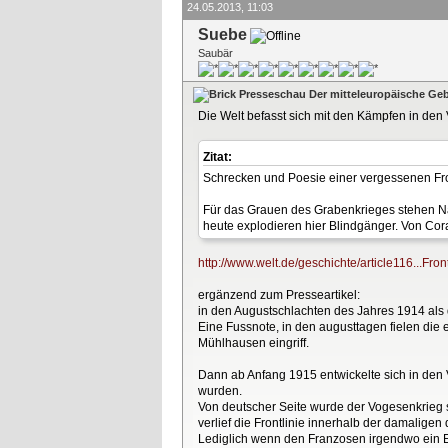
24.05.2013, 11:03
Suebe
Saubär
Presseschau Der mitteleuropäische Geb
Die Welt befasst sich mit den Kämpfen in de
Zitat:
Schrecken und Poesie einer vergessenen Fr
Für das Grauen des Grabenkrieges stehen 
heute explodieren hier Blindgänger. Von Co
http://www.welt.de/geschichte/article116...Fron
ergänzend zum Presseartikel:
in den Augustschlachten des Jahres 1914 als 
Eine Fussnote, in den augusttagen fielen die e
Mühlhausen eingriff.
Dann ab Anfang 1915 entwickelte sich in den V
wurden.
Von deutscher Seite wurde der Vogesenkrieg 
verlief die Frontlinie innerhalb der damalige
Lediglich wenn den Franzosen irgendwo ein Ei