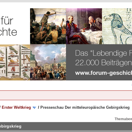
/
Erster Weltkrieg
/
Presseschau Der mitteleuropäische Gebirgskrieg
Themabew
ebirgskrieg