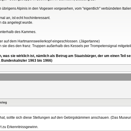
übrigens Alpinis in den Vogesen vorgesehen, vom "eigentlich" verbündeten Italien 
al an, ist echt hochinteressant.
n da angelegt wurde.
p unterhalb des Kammes.
er auf dem Hartmannsweilerkopf eingeschlossen. (Jägertanne)
en sie dies den franz. Truppen außerhalb des Kessels per Trompetensignal mitgeteil
en, was sie wirklich ist, nämlich als Betrug am Staatsbürger, der um einen Tei
, Bundeskalnzler 1963 bis 1966)
krieg
 hat, sollte sich diese Stellungen auf den Gebirgskämmen anschauen. (Das Museum
hrt zu Erkenntnissgewinn.