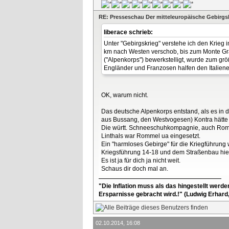
RE: Presseschau Der mitteleuropäische Gebirgs
liberace schrieb:
Unter "Gebirgskrieg" verstehe ich den Krieg 
km nach Westen verschob, bis zum Monte Grap
("Alpenkorps") bewerkstelligt, wurde zum größ
Engländer und Franzosen halfen den Italiener
OK, warum nicht.
Das deutsche Alpenkorps entstand, als es in 
aus Bussang, den Westvogesen) Kontra hätte
Die württ. Schneeschuhkompagnie, auch Rommel 
Linthals war Rommel ua eingesetzt.
Ein "harmloses Gebirge" für die Kriegführung 
Kriegsführung 14-18 und dem Straßenbau hier
Es ist ja für dich ja nicht weit.
Schaus dir doch mal an.
"Die Inflation muss als das hingestellt werd
Ersparnisse gebracht wird.!" (Ludwig Erhard
02.10.2014, 16:08