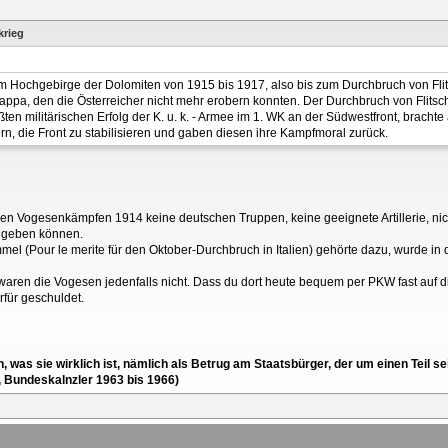
krieg
im Hochgebirge der Dolomiten von 1915 bis 1917, also bis zum Durchbruch von Flit
pa, den die Österreicher nicht mehr erobern konnten. Der Durchbruch von Flitsch
ten militärischen Erfolg der K. u. k. - Armee im 1. WK an der Südwestfront, brachte
n, die Front zu stabilisieren und gaben diesen ihre Kampfmoral zurück.
den Vogesenkämpfen 1914 keine deutschen Truppen, keine geeignete Artillerie, nic
 geben können.
(Pour le merite für den Oktober-Durchbruch in Italien) gehörte dazu, wurde in de
waren die Vogesen jedenfalls nicht. Dass du dort heute bequem per PKW fast auf di
für geschuldet.
en, was sie wirklich ist, nämlich als Betrug am Staatsbürger, der um einen Tei
, Bundeskalnzler 1963 bis 1966)