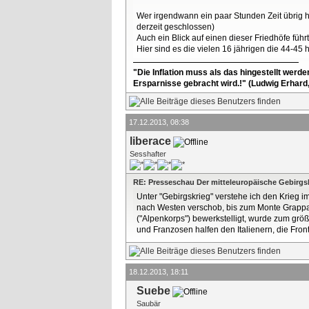
Wer irgendwann ein paar Stunden Zeit übrig 
derzeit geschlossen)
Auch ein Blick auf einen dieser Friedhöfe füh
Hier sind es die vielen 16 jährigen die 44-45 h
"Die Inflation muss als das hingestellt werd
Ersparnisse gebracht wird.!" (Ludwig Erhard
17.12.2013, 08:38
liberace
Sesshafter
RE: Presseschau Der mitteleuropäische Gebirgs
Unter "Gebirgskrieg" verstehe ich den Krieg 
nach Westen verschob, bis zum Monte Grappa, 
("Alpenkorps") bewerkstelligt, wurde zum größt
und Franzosen halfen den Italienern, die Fron
18.12.2013, 18:11
Suebe
Saubär