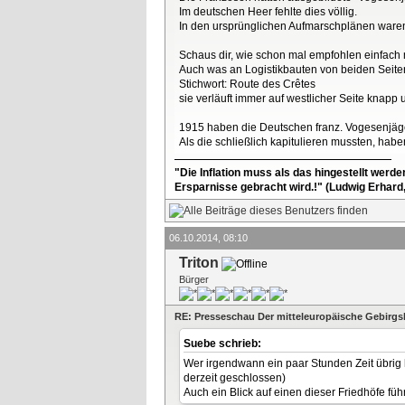
Im deutschen Heer fehlte dies völlig.
In den ursprünglichen Aufmarschplänen waren 
Schaus dir, wie schon mal empfohlen einfach m
Auch was an Logistikbauten von beiden Seite
Stichwort: Route des Crêtes
sie verläuft immer auf westlicher Seite knap
1915 haben die Deutschen franz. Vogesenjäg
Als die schließlich kapitulieren mussten, hab
"Die Inflation muss als das hingestellt werd
Ersparnisse gebracht wird.!" (Ludwig Erhard
06.10.2014, 08:10
Triton
Bürger
RE: Presseschau Der mitteleuropäische Gebirgs
Suebe schrieb:
Wer irgendwann ein paar Stunden Zeit übrig
derzeit geschlossen)
Auch ein Blick auf einen dieser Friedhöfe fü