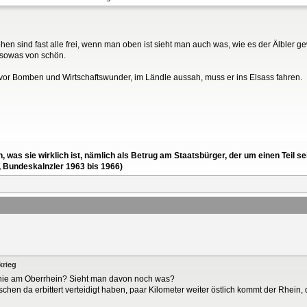
 sind fast alle frei, wenn man oben ist sieht man auch was, wie es der Älbler ge
, sowas von schön.
vor Bomben und Wirtschaftswunder, im Ländle aussah, muss er ins Elsass fahren.
en, was sie wirklich ist, nämlich als Betrug am Staatsbürger, der um einen Tei
, Bundeskalnzler 1963 bis 1966)
krieg
inie am Oberrhein? Sieht man davon noch was?
schen da erbittert verteidigt haben, paar Kilometer weiter östlich kommt der Rhein