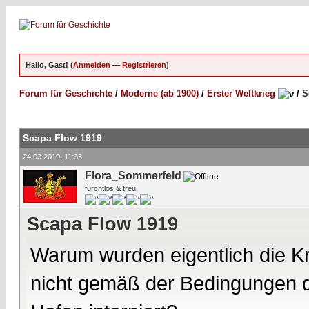
Hallo, Gast! (
Anmelden
—
Registrieren
)
Forum für Geschichte
/
Moderne (ab 1900)
/
Erster Weltkrieg
/
S
Scapa Flow 1919
24.03.2019, 11:33
Flora_Sommerfeld
furchtlos & treu
Scapa Flow 1919
Warum wurden eigentlich die Kr
nicht gemäß der Bedingungen de