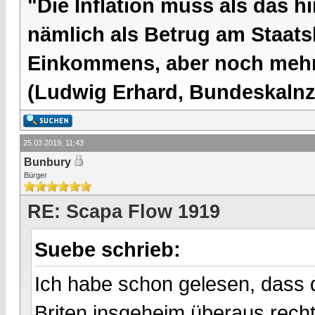
"Die Inflation muss als das hi
nämlich als Betrug am Staatsb
Einkommens, aber noch mehr 
(Ludwig Erhard, Bundeskalnzl
25.03.2019, 11:43
Bunbury
Bürger
RE: Scapa Flow 1919
Suebe schrieb:
Ich habe schon gelesen, dass 
Briten insgeheim überaus rech