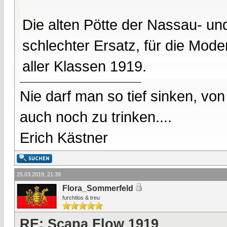
Die alten Pötte der Nassau- un
schlechter Ersatz, für die Mod
aller Klassen 1919.
Nie darf man so tief sinken, v
auch noch zu trinken....
Erich Kästner
25.03.2019, 21:39
Flora_Sommerfeld
furchtlos & treu
RE: Scapa Flow 1919