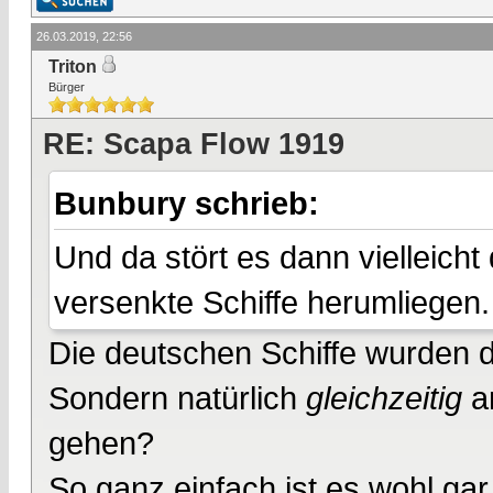
26.03.2019, 22:56
Triton
Bürger
RE: Scapa Flow 1919
Bunbury schrieb:
Und da stört es dann vielleich
versenkte Schiffe herumliegen.
Die deutschen Schiffe wurden do
Sondern natürlich
gleichzeitig
an
gehen?
So ganz einfach ist es wohl gar