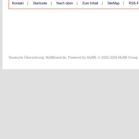
Kontakt
|
Startseite
|
Nach oben
|
Zum Inhalt
|
SiteMap
|
RSS-F
Deutsche Übersetzung:
MyBBoard.de
, Powered by
MyBB
, © 2002-2026
MyBB Group