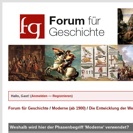
Hallo, Gast! (
Anmelden
—
Registrieren
)
Forum für Geschichte
/
Moderne (ab 1900)
/
Die Entwicklung der We
Weshalb wird hier der Phasenbegriff 'Moderne' verwendet?