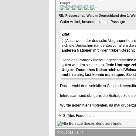
Bürger
RE: Presseschau Warum Deutschland den 1. Wel
Guter Artikel, besonders diese Passage:
Zitat:
[...]Auch wenn der deutsche Vergangenheitsdi
sich die Deutschen (lange Zeit vor allem di
anderen Nationen mit ihren trüben Geschich
Doch das Paradox dieser ungeschmälerten Auf
guten wie den schlechten.
Jede Umfrage zeig
Ungarn, Deutsches Kaiserreich und Weimarer
mehr zu uns, fast könnte man sagen: Sie si
Das ist wohl dem selektiven Geschichtsverstä
Interessant sind übrigens die Beiträge zu die
Würde jeden hier empfehlen, da mal drüberzu
MfG, Titus Feuerfuchs
09.01.2013, 16:44