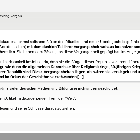
tkrieg vergaß
skurs manchmal seltsame Blüten des Rituellen und neuer Überlegenheitsgefühle trei
e Westdeutschen)
mit dem dunklen Teil ihrer Vergangenheit weitaus intensiver aus
tsteilen.
Sie haben dem Bösen, das diese Vergangenheit geprägt hat, ins Auge ge
merksamkeit besteht darin, dass sie die Bürger dieser Republik von ihren früher
t, wie dünn die allgemeinen Kenntnisse über Religionskriege, 30-jährigen Krieg
 Republik sind. Diese Vergangenheiten liegen, als wären sie versiegelt und un
nd im Orkus der Geschichte verschwunden.[....]
ndnis vieler deutscher Medien und Bildungseinrichtungen geschuldet.
sem Artikel im dazugehörigen Form der "Welt".
lesen und seine Schlüsse daraus zu ziehen.