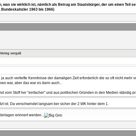
en, was sie wirklich ist, nämlich als Betrug am Staatsbürger, der um einen Tei
, Bundeskalnzler 1963 bis 1966)
tkrieg vergaß
a auch vertiefte Kenntnisse der damaligen Zeit erforderlich die so oft nicht mehr 
ewo war, aber das war es dann auch...
ind vom Stoff her "einfacher" und aus politischen Gründen in den Medien ständig pr
t ist. Da verschwindet langsam ber sicher der 2.WK hinter dem 1.
derlagen erinnert werden...