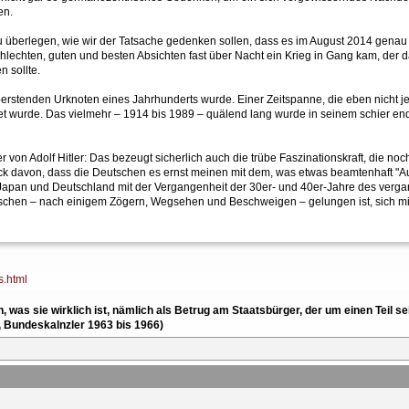
en.
zu überlegen, wie wir der Tatsache gedenken sollen, dass es im August 2014 genau 
chlechten, guten und besten Absichten fast über Nacht ein Krieg in Gang kam, der 
 sollte.
 berstenden Urknoten eines Jahrhunderts wurde. Einer Zeitspanne, die eben nicht j
t wurde. Das vielmehr – 1914 bis 1989 – quälend lang wurde in seinem schier en
 von Adolf Hitler: Das bezeugt sicherlich auch die trübe Faszinationskraft, die
ck davon, dass die Deutschen es ernst meinen mit dem, was etwas beamtenhaft "Au
 Japan und Deutschland mit der Vergangenheit der 30er- und 40er-Jahre des ve
schen – nach einigem Zögern, Wegsehen und Beschweigen – gelungen ist, sich mit 
s.html
en, was sie wirklich ist, nämlich als Betrug am Staatsbürger, der um einen Tei
, Bundeskalnzler 1963 bis 1966)