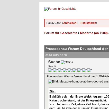
Hallo, Gast! (
Anmelden
—
Registrieren
)
Forum für Geschichte
/
Moderne (ab 1900)
ungen - 0 im Durchschnitt
Presseschau Warum Deutschland den 1
08.01.2013, 18:38
Suebe
Saubär
Presseschau Warum Deutschland den 1. Weltkri
Zitat:
Bald jährt sich der Erste Weltkrieg zum 10
Katastrophe stand, ist der Krieg entrückt
.
Noch haben wir Zeit, etwas Zeit. Nicht, dass
geht, viel bescheidener, um ein klügeres un