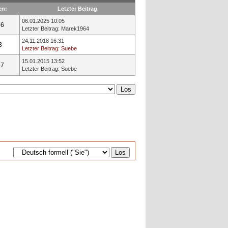
en:
Letzter Beitrag
06.01.2025 10:05
46
Letzter Beitrag
:
Marek1964
24.11.2018 16:31
3
Letzter Beitrag
:
Suebe
15.01.2015 13:52
57
Letzter Beitrag
:
Suebe