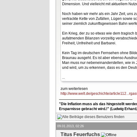
Dimension. Und vielleicht mit aktuellem Nutz
Noch haben wir mehr als ein Jahr Zeit, uns 
vertrackte Kette von Zufällen, Lügen sowie s
seiner ziemlich zukunftsgewissen Bahn werfen
Ein Krieg, der zu so etwas wie dem tragisch
aufatmenden Bilanzen vorzeitig verabschiede
Freiheit, Unfreiheit und Barbarei.
Kein Tag im deutschen Fernsehen ohne Bilder
Braunau ausgeht. Es ist aber ebenso Ausdru
Man muss nur nebeneinanderstellen, wie in
und wird, um zu erkennen, dass es den Deut
...
zum weiterlesen
http://www.welt.de/geschichte/article112...rgas
"Die Inflation muss als das hingestellt werd
Ersparnisse gebracht wird.!" (Ludwig Erhard
09.01.2013, 02:26
Titus Feuerfuchs