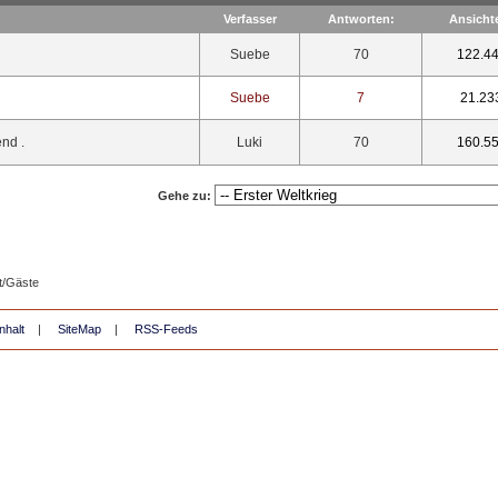
Verfasser
Antworten:
Ansicht
Suebe
70
122.4
Suebe
7
21.23
end .
Luki
70
160.5
Gehe zu:
t/Gäste
nhalt
|
SiteMap
|
RSS-Feeds