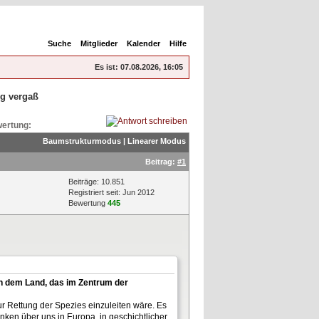
Suche
Mitglieder
Kalender
Hilfe
Es ist:
07.08.2026, 16:05
g vergaß
ertung:
Baumstrukturmodus
|
Linearer Modus
Beitrag:
#1
Beiträge: 10.851
Registriert seit: Jun 2012
Bewertung
445
 in dem Land, das im Zentrum der
ur Rettung der Spezies einzuleiten wäre. Es
ken über uns in Europa, in geschichtlicher