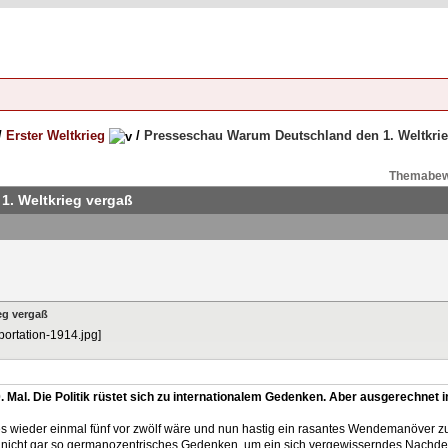
/
Erster Weltkrieg
/
Presseschau Warum Deutschland den 1. Weltkrie
Themabew
. Weltkrieg vergaß
eg vergaß
0. Mal. Die Politik rüstet sich zu internationalem Gedenken. Aber ausgerechnet
 es wieder einmal fünf vor zwölf wäre und nun hastig ein rasantes Wendemanöver z
d nicht gar so germanozentrisches Gedenken, um ein sich vergewisserndes Nachden