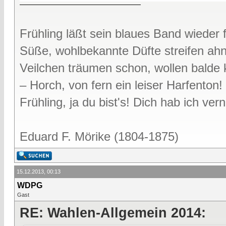
Frühling läßt sein blaues Band wieder f
Süße, wohlbekannte Düfte streifen ah
Veilchen träumen schon, wollen bald
– Horch, von fern ein leiser Harfenton!
Frühling, ja du bist's! Dich hab ich v
Eduard F. Mörike (1804-1875)
15.12.2013, 00:13
WDPG
Gast
RE: Wahlen-Allgemein 2014: