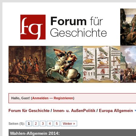
Hallo, Gast! (
Anmelden
—
Registrieren
)
Forum für Geschichte
/
Innen- u. AußenPolitik
/
Europa Allgemein
Seiten (5):
1
2
3
4
5
Weiter »
Wahlen-Allgemein 2014: