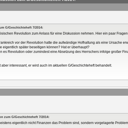
 zum G/Geschichteheft 7/2014:
nzösischen Revolution zum Anlass für eine Diskussion nehmen. Hier ein paar Fragen
Frankreich vor der Revolution hatte die aufwändige Hofhaltung als eine Ursache er
e eigentlich später beseitigen können? Hat er überhaupt?
n es Revolution oder zumindest eine Absetzung des Herrschers infolge großer Fi
t aber interessant, er wird auch im aktuellen G/Geschichteheft behandelt.
sion zum G/Geschichteheft 7/2014:
stens eigentlich nicht Finanzen das Problem sind, sondern vorgelagerte Probleme,