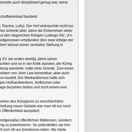
erseits auch diszipliniert genug war, seine
schaftskreislauf bestand.
, Racine, Lully). Der Hof verbrauchte nicht nur
lles sicherte über Jahre die Einkommen vieler
s den siegreichen Kriegen Ludwigs XIV., d.h.
 Zeitgenossen empfanden dies zwar infolge der
dem Verlust seiner zentralen Stellung in
 XV. die ersten dreißig Jahre seiner
chten und so in der Kritik standen, der König
htung wandelte, hatte viele Gründe. Zum einen
Scheitern von John Law bemerkbar, aber auch
 bestritt. Der Merkantilismus hatte sich
ligen Hofhandwerkern, Hofköchen oder
frage bezahlen ließen und nicht einem vom
Ansehen des Königtums zu verschlechtern.
hließung neuer Gebiete war man oft nur noch
ffentlichkeit akzeptiert.
 zeitgemäße) öffentlichen Mätressen, sondern
ig zu polemisieren. So unterstellten sie ihm
ß sich oft von Emotionen leiten. Wo Härte