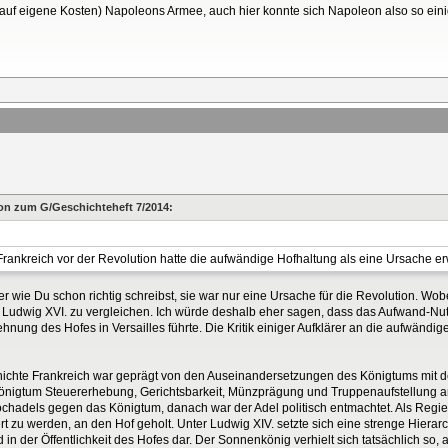
(auf eigene Kosten) Napoleons Armee, auch hier konnte sich Napoleon also so ei
sion zum G/Geschichteheft 7/2014:
 Frankreich vor der Revolution hatte die aufwändige Hofhaltung als eine Ursache e
 wie Du schon richtig schreibst, sie war nur eine Ursache für die Revolution. Wobei
 Ludwig XVI. zu vergleichen. Ich würde deshalb eher sagen, dass das Aufwand-Nut
ng des Hofes in Versailles führte. Die Kritik einiger Aufklärer an die aufwändige 
schichte Frankreich war geprägt von den Auseinandersetzungen des Königtums mit 
Königtum Steuererhebung, Gerichtsbarkeit, Münzprägung und Truppenaufstellung an
chadels gegen das Königtum, danach war der Adel politisch entmachtet. Als Regie
t zu werden, an den Hof geholt. Unter Ludwig XIV. setzte sich eine strenge Hierar
in der Öffentlichkeit des Hofes dar. Der Sonnenkönig verhielt sich tatsächlich so,