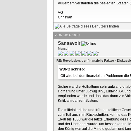
Außerdem verstärkten die besiegten Staaten 
VG
Christian
25.07.2014, 18:37
Sansavoir
Mensch
RE: Revolution, der finanzielle Faktor - Diskus
WDPG schrieb:
-Oft wird bei den finanziellen Problemen die
Sicher war die Hofhaltung sehr aufwändig, aber
Hofhaltung unter Ludwig XIV., Ludwig XV. und
empfunden wurde und dass das dann zur Ablehnu
Kritik am ganzen System.
Die mittelalterliche und frühneuzeitliche Ge
zum Teil auch mit Rückschritten, konnte das 
1648 bis 1653 war die letzte Erhebung des Ho
und der Hochadel wurde, um besser kontrollier
den König war auf die Minute geplant und fand 