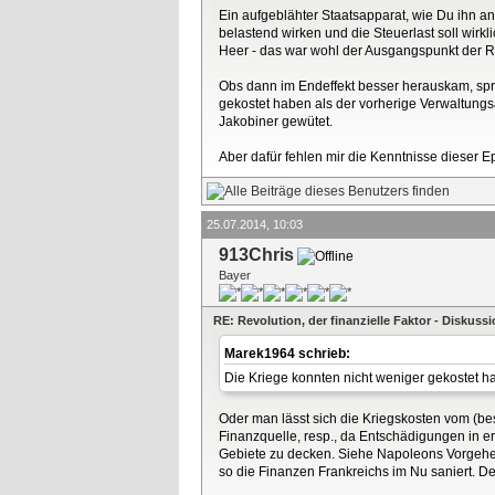
Ein aufgeblähter Staatsapparat, wie Du ihn a
belastend wirken und die Steuerlast soll wirkl
Heer - das war wohl der Ausgangspunkt der Rev
Obs dann im Endeffekt besser herauskam, spr
gekostet haben als der vorherige Verwaltung
Jakobiner gewütet.
Aber dafür fehlen mir die Kenntnisse dieser E
25.07.2014, 10:03
913Chris
Bayer
RE: Revolution, der finanzielle Faktor - Diskus
Marek1964 schrieb:
Die Kriege konnten nicht weniger gekostet h
Oder man lässt sich die Kriegskosten vom (b
Finanzquelle, resp., da Entschädigungen in er
Gebiete zu decken. Siehe Napoleons Vorgehen
so die Finanzen Frankreichs im Nu saniert. D