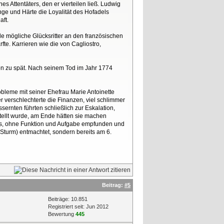
es Attentäters, den er vierteilen ließ. Ludwig
ge und Härte die Loyalität des Hofadels
aft.
lle mögliche Glücksritter an den französischen
te. Karrieren wie die von Cagliostro,
hon zu spät. Nach seinem Tod im Jahr 1774
obleme mit seiner Ehefrau Marie Antoinette
 verschlechterte die Finanzen, viel schlimmer
rnten führten schließlich zur Eskalation,
stellt wurde, am Ende hätten sie machen
zlos, ohne Funktion und Aufgabe empfunden und
-Sturm) entmachtet, sondern bereits am 6.
Beitrag:
#5
Beiträge: 10.851
Registriert seit: Jun 2012
Bewertung
445