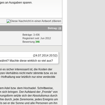
niges an Ausgaben sparen.
Beitrag:
#4
Beiträge: 3.436
Registriert seit: Jun 2012
Bewertung
346
(24.07.2014 20:52)
rwähnt? Machte diese wirklich so viel aus?
 es sicher interessant ist, die Kosten der
zen-Verhältnis nicht mehr stimmte bzw. es so
Hofhaltung war letztlich nur eine verdeckte
dem Adel bzw. dem Hochadel. Schrittweise,
 sich bringen. Der Aufstand der „Fronde“ von
rungsform setzte sich der Absolutismus durch
chie durch, jede Zeremonie, jedes Ereignis um
 als sei er die Sonne und alle Personen um ihn