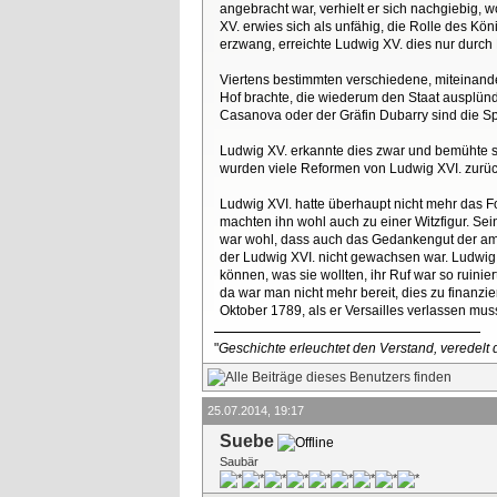
angebracht war, verhielt er sich nachgiebig, wo
XV. erwies sich als unfähig, die Rolle des K
erzwang, erreichte Ludwig XV. dies nur durch
Viertens bestimmten verschiedene, miteinander 
Hof brachte, die wiederum den Staat ausplünd
Casanova oder der Gräfin Dubarry sind die Spi
Ludwig XV. erkannte dies zwar und bemühte si
wurden viele Reformen von Ludwig XVI. zur
Ludwig XVI. hatte überhaupt nicht mehr das F
machten ihn wohl auch zu einer Witzfigur. Se
war wohl, dass auch das Gedankengut der amer
der Ludwig XVI. nicht gewachsen war. Ludwig 
können, was sie wollten, ihr Ruf war so ruin
da war man nicht mehr bereit, dies zu finanzi
Oktober 1789, als er Versailles verlassen mus
"
Geschichte erleuchtet den Verstand, veredelt d
25.07.2014, 19:17
Suebe
Saubär