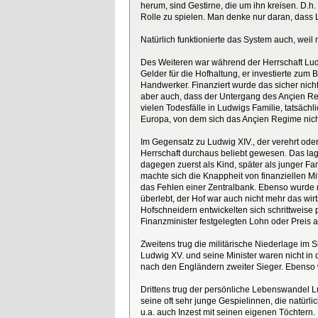
herum, sind Gestirne, die um ihn kreisen. D.h.
Rolle zu spielen. Man denke nur daran, dass 
Natürlich funktionierte das System auch, weil 
Des Weiteren war während der Herrschaft Ludwig
Gelder für die Hofhaltung, er investierte zum
Handwerker. Finanziert wurde das sicher nich
aber auch, dass der Untergang des Ançien Reg
vielen Todesfälle in Ludwigs Familie, tatsächl
Europa, von dem sich das Ançien Regime nicht 
Im Gegensatz zu Ludwig XIV., der verehrt oder
Herrschaft durchaus beliebt gewesen. Das lag 
dagegen zuerst als Kind, später als junger F
machte sich die Knappheit von finanziellen Mi
das Fehlen einer Zentralbank. Ebenso wurde n
überlebt, der Hof war auch nicht mehr das w
Hofschneidern entwickelten sich schrittweise
Finanzminister festgelegten Lohn oder Preis a
Zweitens trug die militärische Niederlage im
Ludwig XV. und seine Minister waren nicht in
nach den Engländern zweiter Sieger. Ebenso wu
Drittens trug der persönliche Lebenswandel L
seine oft sehr junge Gespielinnen, die natürl
u.a. auch Inzest mit seinen eigenen Töchtern.