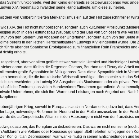
 das System funktionierte, weil der König einerseits selbstbewusst genug war, ander
Ludwig XIV. regelmäßig Invaliden seine Hand auflegte, um diese zu heilen.
mit dem von Colbert initiierten Merkantilismus ein auf den Hof zugeschnittener Wirt
s XIV. der Hof nicht nur politischer, sondern auch kultureller Mittelpunkt (Molière
 Beispiel auch in den Festungsbau (Vauban) und der Bau von Schlössern wie Versai
t nur von den Steuern und Abgaben der Untertanen, sondern auch von der Beute au
ime bereits in den letzten Herrschaftsjahren Ludwigs XIV. eingeleitet wurde. Die
ich führte aber der Spanische Erbfolgekrieg zum finanziellen Ruin Frankreichs und 
richtig erholte.
 respektiert, aber vor allem gefürchtet war, war sein Urenkel und Nachfolger Ludwig
sicher daran, dass für ihn die Regenten Orleans, Bourbon und Fleury die Arbeit ma
amilienvater große Sympathien im Volk genoss. Dass diese Sympathie sich in Verac
tteln bemerkbar, die die französische Wirtschaft benötigte. Hier machte sich das 
icht unterschieden, ob Ludwig XV. Ausgaben als Staatsmann oder als private Person
irtschaftliche Zentrum, das vielen Handwerkern Einnahmen garantierte. Aus ehema
 private Unternehmer, die sich ihre Waren und Leistungen nach Angebot und Nach
kzeptierten.
 Siebenjährigen Krieg, sowohl in Europa als auch in Nordamerika, dazu bei, dass 
 der Lage, notwendige Reformen im Heer und in der Flotte umzusetzen. In der Ersc
rde die außenpolitische Allianz mit den Habsburgern nicht von der französischen Ö
udwigs dazu bei, das Königtum zu diskreditieren. Das waren nicht nur seine (noch
ich Aufklärern wie Voltaire oder Rousseau genügen Stoff lieferten, um gegen den Kön
 Der König litt an Depressionen, war wankelmütig in seinen Entscheidungen und lie