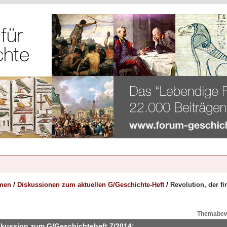
emen
/
Diskussionen zum aktuellen G/Geschichte-Heft
/
Revolution, der f
Themabew
Diskussion zum G/Geschichteheft 7/2014: