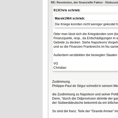
RE: Revolution, der finanzielle Faktor - Diskus
913Chris schrieb:
Marek1964 schrieb:
Die Kriege konnten nicht weniger gekostet 
Oder man lässt sich die Kriegskosten vom (
Finanzquelle, resp., da Entschädigungen in e
Gebiete zu decken. Siehe Napoleons Vorgehe
und so die Finanzen Frankreichs im Nu sanie
Außerdem verstärkten die besiegten Staaten
VG
Christian
Zustimmung.
Philippe-Paul de Ségur schreibt in seinem 
die Zustimmung zu Napoleon und seiner Politi
Denn, "durch die Ostprovinzen strömte der g
der Südwestdeutsche bekommt da ein bißchen
So sind die franz. Teile der "Grande Armee" im