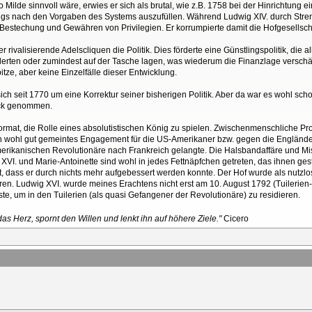
 Milde sinnvoll wäre, erwies er sich als brutal, wie z.B. 1758 bei der Hinrichtung ein
önigs nach den Vorgaben des Systems auszufüllen. Während Ludwig XIV. durch Stren
 Bestechung und Gewähren von Privilegien. Er korrumpierte damit die Hofgesellsch
rivalisierende Adelscliquen die Politik. Dies förderte eine Günstlingspolitik, die a
erten oder zumindest auf der Tasche lagen, was wiederum die Finanzlage verschärf
tze, aber keine Einzelfälle dieser Entwicklung.
ch seit 1770 um eine Korrektur seiner bisherigen Politik. Aber da war es wohl sc
ück genommen.
ormat, die Rolle eines absolutistischen König zu spielen. Zwischenmenschliche Pr
in wohl gut gemeintes Engagement für die US-Amerikaner bzw. gegen die Engländer
ikanischen Revolutionäre nach Frankreich gelangte. Die Halsbandaffäre und Misse
XVI. und Marie-Antoinette sind wohl in jedes Fettnäpfchen getreten, das ihnen ge
iert, dass er durch nichts mehr aufgebessert werden konnte. Der Hof wurde als nut
eren. Ludwig XVI. wurde meines Erachtens nicht erst am 10. August 1792 (Tuilerien
ste, um in den Tuilerien (als quasi Gefangener der Revolutionäre) zu residieren.
as Herz, spornt den Willen und lenkt ihn auf höhere Ziele."
Cicero