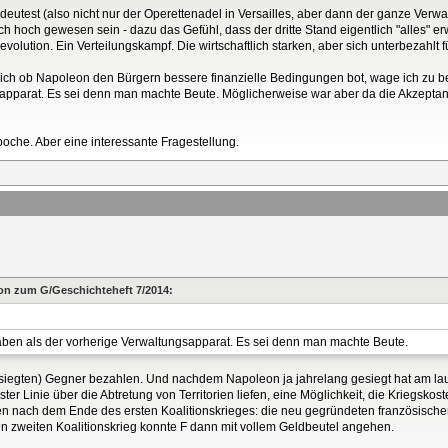
ndeutest (also nicht nur der Operettenadel in Versailles, aber dann der ganze Ve
ich hoch gewesen sein - dazu das Gefühl, dass der dritte Stand eigentlich "alles" erw
olution. Ein Verteilungskampf. Die wirtschaftlich starken, aber sich unterbezahlt 
ich ob Napoleon den Bürgern bessere finanzielle Bedingungen bot, wage ich zu be
sapparat. Es sei denn man machte Beute. Möglicherweise war aber da die Akzeptan
poche. Aber eine interessante Fragestellung.
sion zum G/Geschichteheft 7/2014:
aben als der vorherige Verwaltungsapparat. Es sei denn man machte Beute.
esiegten) Gegner bezahlen. Und nachdem Napoleon ja jahrelang gesiegt hat am la
ster Linie über die Abtretung von Territorien liefen, eine Möglichkeit, die Kriegs
 nach dem Ende des ersten Koalitionskrieges: die neu gegründeten französische
en zweiten Koalitionskrieg konnte F dann mit vollem Geldbeutel angehen.