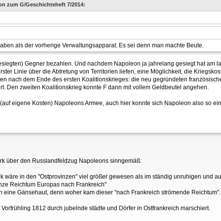
sion zum G/Geschichteheft 7/2014:
haben als der vorherige Verwaltungsapparat. Es sei denn man machte Beute.
besiegten) Gegner bezahlen. Und nachdem Napoleon ja jahrelang gesiegt hat am l
rster Linie über die Abtretung von Territorien liefen, eine Möglichkeit, die Krieg
n nach dem Ende des ersten Koalitionskrieges: die neu gegründeten französische
rt. Den zweiten Koalitionskrieg konnte F dann mit vollem Geldbeutel angehen.
 (auf eigene Kosten) Napoleons Armee, auch hier konnte sich Napoleon also so ei
Werk über den Russlandfeldzug Napoleons sinngemäß:
k wäre in den "Ostprovinzen" viel größer gewesen als im ständig unruhigen und a
anze Reichtum Europas nach Frankreich"
 eine Gänsehaut, denn woher kam dieser "nach Frankreich strömende Reichtum".
 Vorfrühling 1812 durch jubelnde städte und Dörfer in Ostfrankreich marschiert.