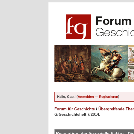
Hallo, Gast! (
Anmelden
—
Registrieren
)
Forum für Geschichte
/
Übergreifende Th
G/Geschichteheft 7/2014:
ungen - 0 im Durchschnitt
Revolution, der finanzielle Faktor - 