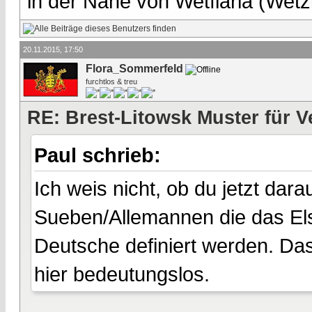
in der Nähe von Wetflaria (Wet
20.11.2015, 17:50
Flora_Sommerfeld
furchtlos & treu
RE: Brest-Litowsk Muster für V
Paul schrieb:
Ich weis nicht, ob du jetzt darau
Sueben/Allemannen die das Els
Deutsche definiert werden. D
hier bedeutungslos.