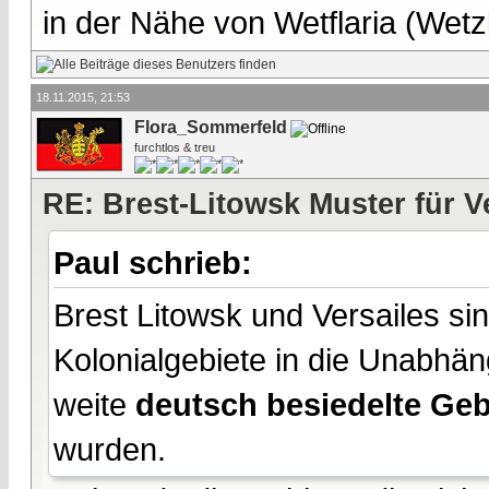
in der Nähe von Wetflaria (Wet
18.11.2015, 21:53
Flora_Sommerfeld
furchtlos & treu
RE: Brest-Litowsk Muster für V
Paul schrieb:
Brest Litowsk und Versailes si
Kolonialgebiete in die Unabhän
weite
deutsch besiedelte Geb
wurden.