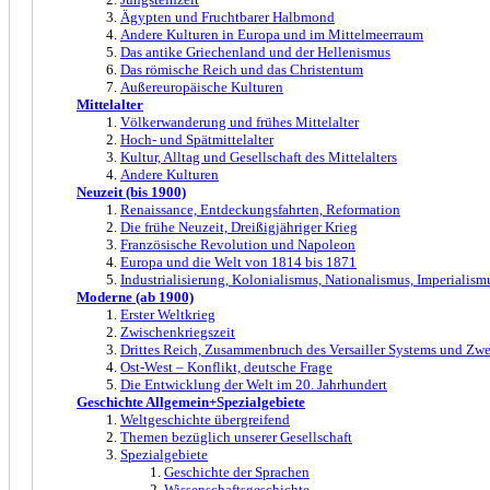
Ägypten und Fruchtbarer Halbmond
Andere Kulturen in Europa und im Mittelmeerraum
Das antike Griechenland und der Hellenismus
Das römische Reich und das Christentum
Außereuropäische Kulturen
Mittelalter
Völkerwanderung und frühes Mittelalter
Hoch- und Spätmittelalter
Kultur, Alltag und Gesellschaft des Mittelalters
Andere Kulturen
Neuzeit (bis 1900)
Renaissance, Entdeckungsfahrten, Reformation
Die frühe Neuzeit, Dreißigjähriger Krieg
Französische Revolution und Napoleon
Europa und die Welt von 1814 bis 1871
Industrialisierung, Kolonialismus, Nationalismus, Imperialism
Moderne (ab 1900)
Erster Weltkrieg
Zwischenkriegszeit
Drittes Reich, Zusammenbruch des Versailler Systems und Zwe
Ost-West – Konflikt, deutsche Frage
Die Entwicklung der Welt im 20. Jahrhundert
Geschichte Allgemein+Spezialgebiete
Weltgeschichte übergreifend
Themen bezüglich unserer Gesellschaft
Spezialgebiete
Geschichte der Sprachen
Wissenschaftsgeschichte