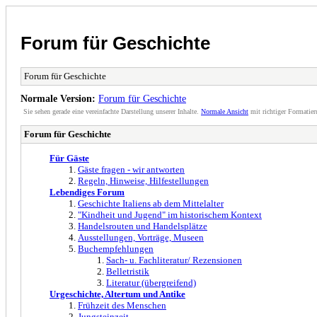
Forum für Geschichte
Forum für Geschichte
Normale Version:
Forum für Geschichte
Sie sehen gerade eine vereinfachte Darstellung unserer Inhalte.
Normale Ansicht
mit richtiger Formatier
Forum für Geschichte
Für Gäste
Gäste fragen - wir antworten
Regeln, Hinweise, Hilfestellungen
Lebendiges Forum
Geschichte Italiens ab dem Mittelalter
"Kindheit und Jugend" im historischem Kontext
Handelsrouten und Handelsplätze
Ausstellungen, Vorträge, Museen
Buchempfehlungen
Sach- u. Fachliteratur/ Rezensionen
Belletristik
Literatur (übergreifend)
Urgeschichte, Altertum und Antike
Frühzeit des Menschen
Jungsteinzeit