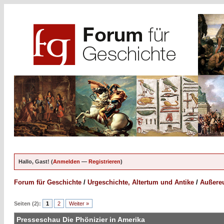
Hallo, Gast! (
Anmelden
—
Registrieren
)
Forum für Geschichte
/
Urgeschichte, Altertum und Antike
/
Außereu
Seiten (2):
1
2
Weiter »
Presseschau Die Phönizier in Amerika