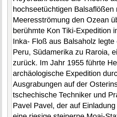
hochseetüchtigen Balsaflößen 
Meeresströmung den Ozean übe
berühmte Kon Tiki-Expedition 
Inka- Floß aus Balsaholz legte
Peru, Südamerika zu Raroia, e
zurück. Im Jahr 1955 führte H
archäologische Expedition durc
Ausgrabungen auf der Osterinse
tschechische Techniker und Pra
Pavel Pavel, der auf Einladung
eine riesige steinerne Moai-Stat