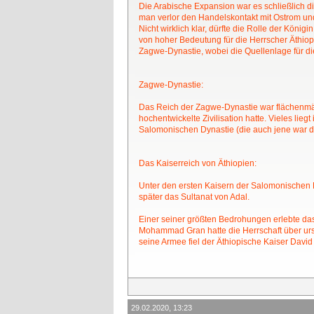
Die Arabische Expansion war es schließlich di
man verlor den Handelskontakt mit Ostrom un
Nicht wirklich klar, dürfte die Rolle der Köni
von hoher Bedeutung für die Herrscher Äthiop
Zagwe-Dynastie, wobei die Quellenlage für dies
Zagwe-Dynastie:
Das Reich der Zagwe-Dynastie war flächenmäß
hochentwickelte Zivilisation hatte. Vieles li
Salomonischen Dynastie (die auch jene war d
Das Kaiserreich von Äthiopien:
Unter den ersten Kaisern der Salomonischen Dy
später das Sultanat von Adal.
Einer seiner größten Bedrohungen erlebte da
Mohammad Gran hatte die Herrschaft über ur
seine Armee fiel der Äthiopische Kaiser David II......
29.02.2020, 13:23