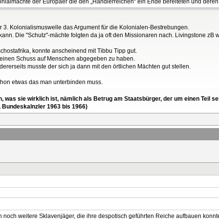
lonialmächte der Europäer die den „Händlerreichen“ ein Ende bereiteten und der
 3. Kolonialismuswelle das Argument für die Kolonialen-Bestrebungen.
nn. Die "Schutz"-mächte folgten da ja oft den Missionaren nach. Livingstone zB w
hostafrika, konnte anscheinend mit Tibbu Tipp gut.
e einen Schuss auf Menschen abgegeben zu haben.
rerseits musste der sich ja dann mit den örtlichen Mächten gut stellen.
chon etwas das man unterbinden muss.
en, was sie wirklich ist, nämlich als Betrug am Staatsbürger, der um einen Tei
, Bundeskalnzler 1963 bis 1966)
noch weitere Sklavenjäger, die ihre despotisch geführten Reiche aufbauen konnten