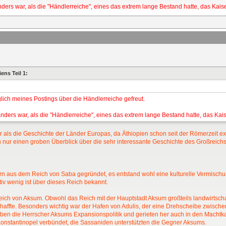
rs war, als die "Händlerreiche", eines das extrem lange Bestand hatte, das Kaise
ns Teil 1:
ich meines Postings über die Händlerreiche gefreut.
ers war, als die "Händlerreiche", eines das extrem lange Bestand hatte, das Kais
r als die Geschichte der Länder Europas, da Äthiopien schon seit der Römerzeit exis
och nur einen groben Überblick über die sehr interessante Geschichte des Großreich
n aus dem Reich von Saba gegründet, es entstand wohl eine kulturelle Vermisc
tiv wenig ist über dieses Reich bekannt.
ich von Aksum. Obwohl das Reich mit der Hauptstadt Aksum großteils landwirtschaft
affte. Besonders wichtig war der Hafen von Adulis, der eine Drehscheibe zwische
rieben die Herrscher Aksums Expansionspolitik und gerieten her auch in den Mac
onstantinopel verbündet, die Sassaniden unterstützten die Gegner Aksums.