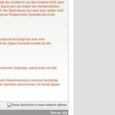
urde das Großreich von den Arabern nicht, aber
e Expansion der Araber die Handelsstraßen.
soll. Die Stadt Aksum war aber auch später noch
sung der Regierenden Dynastie durch die
aukunst dort zeigt das man eine
eit der Zagwe Dynastie endete als die
ierende Sultanate, zuerst jenes von Ifat,
inem Glaubenskrieg es massive bedrängte.
em er stammte) übernommen. Im Kampf gegen
Beitrag:
#58