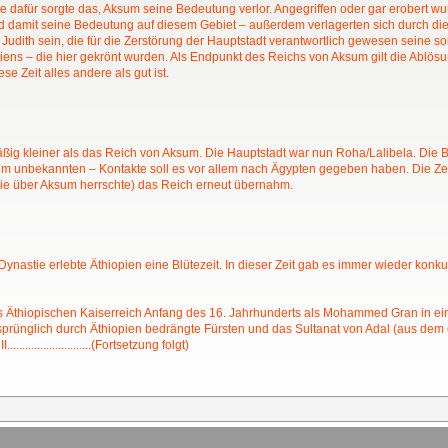
e dafür sorgte das, Aksum seine Bedeutung verlor. Angegriffen oder gar erobert w
d damit seine Bedeutung auf diesem Gebiet – außerdem verlagerten sich durch di
gin Judith sein, die für die Zerstörung der Hauptstadt verantwortlich gewesen seine 
iens – die hier gekrönt wurden. Als Endpunkt des Reichs von Aksum gilt die Ablö
e Zeit alles andere als gut ist.
ig kleiner als das Reich von Aksum. Die Hauptstadt war nun Roha/Lalibela. Die B
egt im unbekannten – Kontakte soll es vor allem nach Ägypten gegeben haben. Die Z
ie über Aksum herrschte) das Reich erneut übernahm.
nastie erlebte Äthiopien eine Blütezeit. In dieser Zeit gab es immer wieder konkurr
s Äthiopischen Kaiserreich Anfang des 16. Jahrhunderts als Mohammed Gran in e
sprünglich durch Äthiopien bedrängte Fürsten und das Sultanat von Adal (aus d
......................(Fortsetzung folgt)