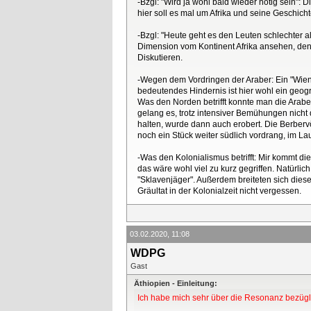
-Bzgl: "Wird ja wohl bald wieder nötig sein"
hier soll es mal um Afrika und seine Geschich
-Bzgl: "Heute geht es den Leuten schlechter a
Dimension vom Kontinent Afrika ansehen, denk
Diskutieren.
-Wegen dem Vordringen der Araber: Ein "Wien"
bedeutendes Hindernis ist hier wohl ein geogr
Was den Norden betrifft konnte man die Arab
gelang es, trotz intensiver Bemühungen nicht
halten, wurde dann auch erobert. Die Berberv
noch ein Stück weiter südlich vordrang, im La
-Was den Kolonialismus betrifft: Mir kommt d
das wäre wohl viel zu kurz gegriffen. Natürli
"Sklavenjäger". Außerdem breiteten sich dies
Gräultat in der Kolonialzeit nicht vergessen.
03.02.2020, 11:08
WDPG
Gast
Äthiopien - Einleitung:
Ich habe mich sehr über die Resonanz bezügli