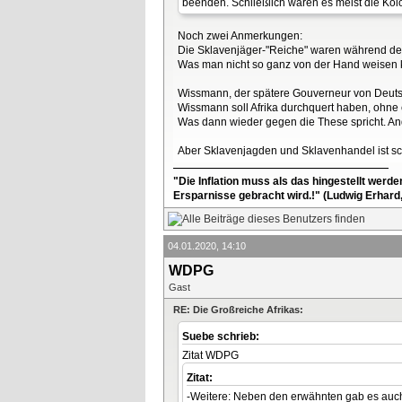
beenden. Schließlich waren es meist die Ko
Noch zwei Anmerkungen:
Die Sklavenjäger-"Reiche" waren während der
Was man nicht so ganz von der Hand weisen ka
Wissmann, der spätere Gouverneur von Deutsc
Wissmann soll Afrika durchquert haben, ohn
Was dann wieder gegen die These spricht. Ande
Aber Sklavenjagden und Sklavenhandel ist s
"Die Inflation muss als das hingestellt werd
Ersparnisse gebracht wird.!" (Ludwig Erhard
04.01.2020, 14:10
WDPG
Gast
RE: Die Großreiche Afrikas:
Suebe schrieb:
Zitat WDPG
Zitat:
-Weitere: Neben den erwähnten gab es auch 