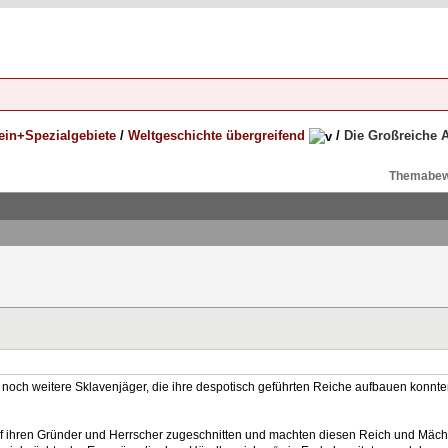
ein+Spezialgebiete
/
Weltgeschichte übergreifend
/
Die Großreiche A
Themabew
och weitere Sklavenjäger, die ihre despotisch geführten Reiche aufbauen konnten,
f ihren Gründer und Herrscher zugeschnitten und machten diesen Reich und Mächti