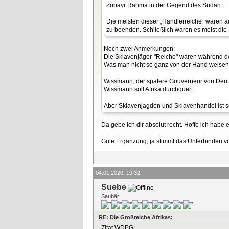
Zubayr Rahma in der Gegend des Sudan.
Die meisten dieser „Händlerreiche“ waren a
zu beenden. Schließlich waren es meist di
Noch zwei Anmerkungen:
Die Sklavenjäger-"Reiche" waren während de
Was man nicht so ganz von der Hand weisen k
Wissmann, der spätere Gouverneur von Deuts
Wissmann soll Afrika durchquert
Aber Sklavenjagden und Sklavenhandel ist 
Da gebe ich dir absolut recht. Hoffe ich hab
Gute Ergänzung, ja stimmt das Unterbinden v
04.01.2020, 19:32
Suebe
Saubär
RE: Die Großreiche Afrikas:
Zitat WDPG: