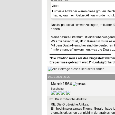
Zitat:
Für viele Afrikaner waren diese großen Reic
Traufe, kaum ein Gebiet Afrikas wurde nicht ko
Das ist pauschal schwer zu sagen, trifft aber
haben.
Meine "Afrika-Literatur" ist leider überwiegend 
Was mir bekannt ist, zB in Kamerun muss es e
Mit dem Duala-Herrscher sind die deutschen 
"hintereinander" gekommen, was die Duala z
"Die Inflation muss als das hingestellt werd
Ersparnisse gebracht wird.!" (Ludwig Erhard
04.01.2020, 23:20
Marek1964
Sesshafter
RE: Die Großreiche Afrikas:
RE: Die Großreiche Afrikas:
Ein hochinteressantes Thema, Gerald, habe ic
thematisiert, schon gar nicht in der arabisc