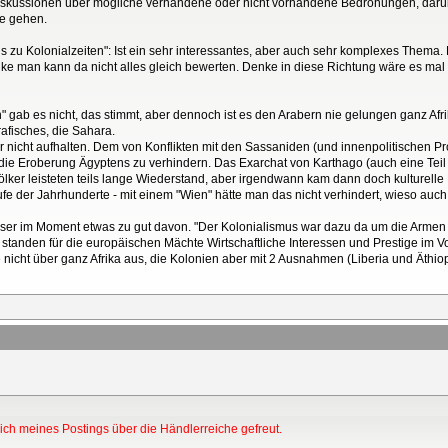
: Diskussionen über mögliche verhandene oder nicht vorhandene Bedrohungen, darü
te gehen.
ls zu Kolonialzeiten": Ist ein sehr interessantes, aber auch sehr komplexes Thema
e man kann da nicht alles gleich bewerten. Denke in diese Richtung wäre es mal
 gab es nicht, das stimmt, aber dennoch ist es den Arabern nie gelungen ganz Afr
afisches, die Sahara.
er nicht aufhalten. Dem von Konflikten mit den Sassaniden (und innenpolitische
 die Eroberung Ägyptens zu verhindern. Das Exarchat von Karthago (auch eine Teil
ölker leisteten teils lange Wiederstand, aber irgendwann kam dann doch kulturel
ufe der Jahrhunderte - mit einem "Wien" hätte man das nicht verhindert, wieso auch
ieser im Moment etwas zu gut davon. "Der Kolonialismus war dazu da um die Armen 
ch standen für die europäischen Mächte Wirtschaftliche Interessen und Prestige im
e nicht über ganz Afrika aus, die Kolonien aber mit 2 Ausnahmen (Liberia und Äth
ch meines Postings über die Händlerreiche gefreut.