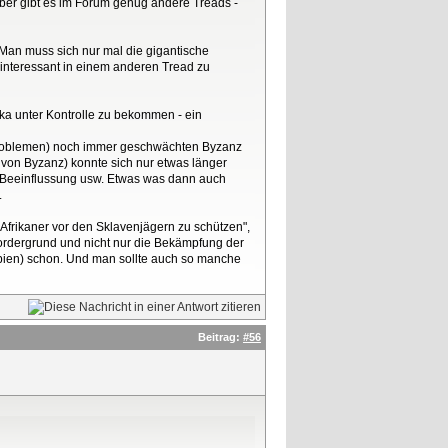
ber gibt es im Forum genug andere Treads -
. Man muss sich nur mal die gigantische
 interessant in einem anderen Tread zu
ika unter Kontrolle zu bekommen - ein
n Problemen) noch immer geschwächten Byzanz
 von Byzanz) konnte sich nur etwas länger
le Beeinflussung usw. Etwas was dann auch
.
Afrikaner vor den Sklavenjägern zu schützen",
 Vordergrund und nicht nur die Bekämpfung der
iopien) schon. Und man sollte auch so manche
Beitrag:
#56