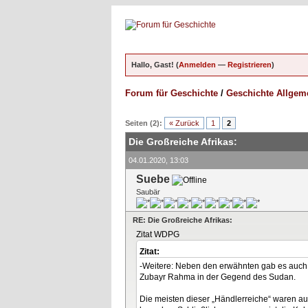
Hallo, Gast! (
Anmelden
—
Registrieren
)
Forum für Geschichte
/
Geschichte Allgem
ungen - 0 im Durchschnitt
Seiten (2):
« Zurück
1
2
Die Großreiche Afrikas:
04.01.2020, 13:03
Suebe
Saubär
RE: Die Großreiche Afrikas:
Zitat WDPG
Zitat:
-Weitere: Neben den erwähnten gab es auch n
Zubayr Rahma in der Gegend des Sudan.
Die meisten dieser „Händlerreiche“ waren au