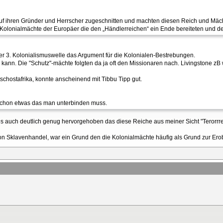
uf ihren Gründer und Herrscher zugeschnitten und machten diesen Reich und Mächt
e Kolonialmächte der Europäer die den „Händlerreichen“ ein Ende bereiteten und
r 3. Kolonialismuswelle das Argument für die Kolonialen-Bestrebungen.
ann. Die "Schutz"-mächte folgten da ja oft den Missionaren nach. Livingstone zB w
chostafrika, konnte anscheinend mit Tibbu Tipp gut.
schon etwas das man unterbinden muss.
e es auch deutlich genug hervorgehoben das diese Reiche aus meiner Sicht "Terorr
on Sklavenhandel, war ein Grund den die Kolonialmächte häufig als Grund zur Er