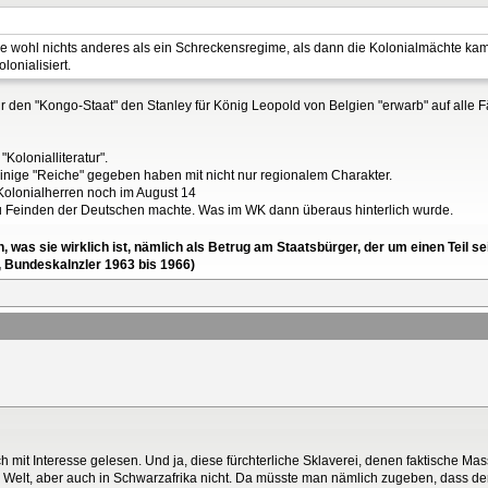
he wohl nichts anderes als ein Schreckensregime, als dann die Kolonialmächte k
lonialisiert.
 für den "Kongo-Staat" den Stanley für König Leopold von Belgien "erwarb" auf all
"Kolonialliteratur".
inige "Reiche" gegeben haben mit nicht nur regionalem Charakter.
Kolonialherren noch im August 14
u Feinden der Deutschen machte. Was im WK dann überaus hinterlich wurde.
en, was sie wirklich ist, nämlich als Betrug am Staatsbürger, der um einen Tei
, Bundeskalnzler 1963 bis 1966)
h mit Interesse gelesen. Und ja, diese fürchterliche Sklaverei, denen faktische
hen Welt, aber auch in Schwarzafrika nicht. Da müsste man nämlich zugeben, dass d