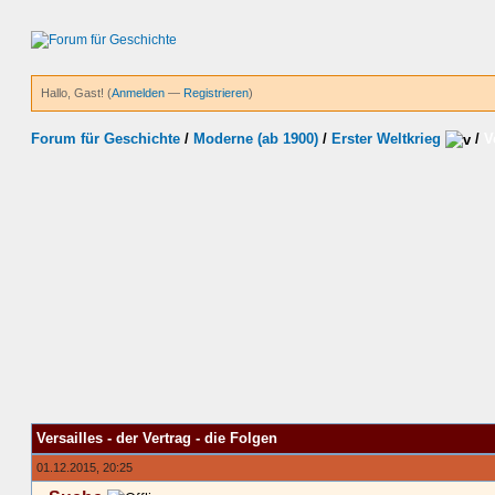
Hallo, Gast! (
Anmelden
—
Registrieren
)
Forum für Geschichte
/
Moderne (ab 1900)
/
Erster Weltkrieg
/
V
Versailles - der Vertrag - die Folgen
01.12.2015, 20:25