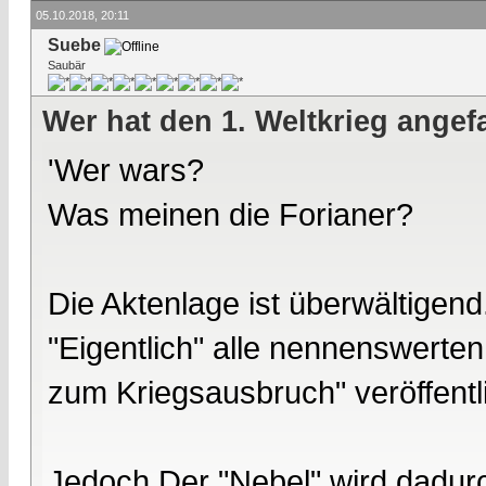
05.10.2018, 20:11
Suebe
Saubär
Wer hat den 1. Weltkrieg ange
'Wer wars?
Was meinen die Forianer?
Die Aktenlage ist überwältigend
"Eigentlich" alle nennenswert
zum Kriegsausbruch" veröffentli
Jedoch Der "Nebel" wird dadurc