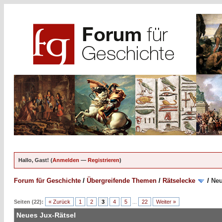
Hallo, Gast! (
Anmelden
—
Registrieren
)
Forum für Geschichte
/
Übergreifende Themen
/
Rätselecke
/
Neu
Seiten (22):
« Zurück
1
2
3
4
5
...
22
Weiter »
Neues Jux-Rätsel