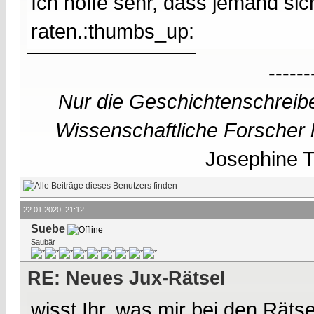
Ich hoffe sehr, dass jemand sic
raten.:thumbs_up:
------
Nur die Geschichtenschreibe
Wissenschaftliche Forscher h
Josephine Te
22.01.2020, 21:12
Suebe
Saubär
RE: Neues Jux-Rätsel
wisst Ihr, was mir bei den Rätse