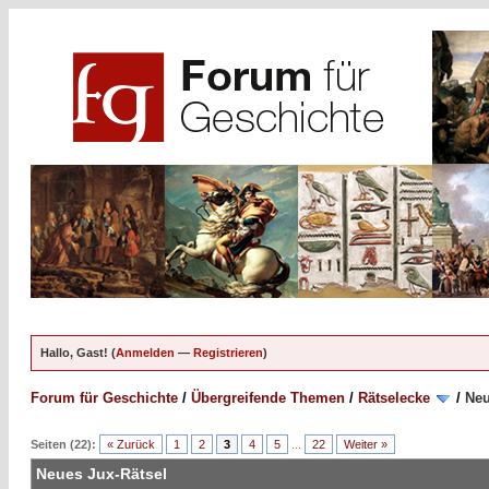
Hallo, Gast! (
Anmelden
—
Registrieren
)
Forum für Geschichte
/
Übergreifende Themen
/
Rätselecke
/
Neu
Seiten (22):
« Zurück
1
2
3
4
5
...
22
Weiter »
Neues Jux-Rätsel