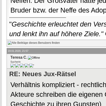
Neffen. Der Großvater hatte jed
Bruder bzw. der Neffe des Adop
"
Geschichte erleuchtet den Vers
und lenkt ihn auf höhere Ziele."
19.01.2020, 21:57
Teresa C.
Sucherin
RE: Neues Jux-Rätsel
Verhältnis kompliziert - rechtlic
Akteure schreiben die eigenen 
Geschichte zu ihren Gunsten)