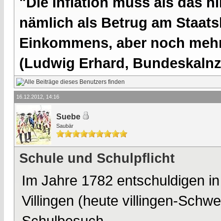
"Die Inflation muss als das hi
nämlich als Betrug am Staatsb
Einkommens, aber noch mehr 
(Ludwig Erhard, Bundeskalnzl
16.12.2012, 14:16
Suebe
Saubär
Schule und Schulpflicht
Im Jahre 1782 entschuldigen i
Villingen (heute villingen-Schw
Schulbesuch.