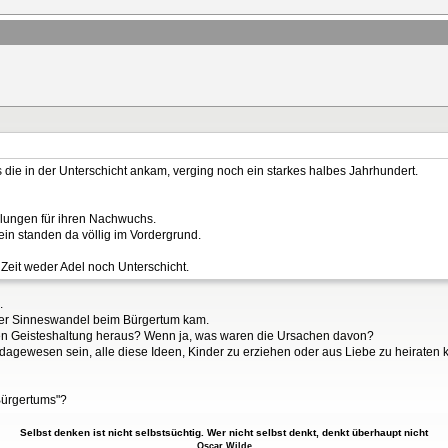
s die in der Unterschicht ankam, verging noch ein starkes halbes Jahrhundert.
llungen für ihren Nachwuchs.
 standen da völlig im Vordergrund.
Zeit weder Adel noch Unterschicht.
.
eser Sinneswandel beim Bürgertum kam.
en Geisteshaltung heraus? Wenn ja, was waren die Ursachen davon?
gewesen sein, alle diese Ideen, Kinder zu erziehen oder aus Liebe zu heiraten
Bürgertums"?
Selbst denken ist nicht selbstsüchtig. Wer nicht selbst denkt, denkt überhaupt nicht
Oscar Wilde