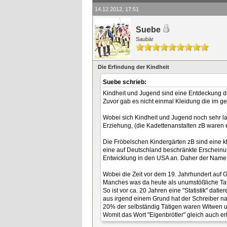
14.12.2012, 17:51
Suebe
Saubär
Die Erfindung der Kindheit
Suebe schrieb:
Kindheit und Jugend sind eine Entdeckung de
Zuvor gab es nicht einmal Kleidung die im 
Wobei sich Kindheit und Jugend noch sehr l
Erziehung, (die Kadettenanstalten zB waren e
Die Fröbelschen Kindergärten zB sind eine kl
eine auf Deutschland beschränkte Erscheinun
Entwicklung in den USA an. Daher der Name 
Wobei die Zeit vor dem 19. Jahrhundert auf G
Manches was da heute als unumstößliche Tats
So ist vor ca. 20 Jahren eine "Statistik" dat
aus irgend einem Grund hat der Schreiber na
20% der selbständig Tätigen waren Witwen un
Womit das Wort "Eigenbrötler" gleich auch erk