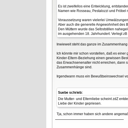
Es ist zweifellos eine Entwicklung, entstand
Namen wie Rosseau, Pestalozzi und Fröbel 
Voraussetzung waren vielerlei Umwälzungen,
Aber auch die generelle Angewohnheit des B
Den Müttern wurde das Selbststillen nahegele
im ausgehenden 18. Jahrhundert. Verlegt zB 
Inwieweit steht das ganze im Zusammenhang mi
Ich könnte mir schon vorstellen, daß es einer 
Kinder-Eltern-Beziehung einen gewissen Best
das Erwachsenenalter nicht erreichen, dann si
Zusammenhänge sind.
Irgendwann muss ein Bewußtseinswechsel von "
Suebe schrieb:
Die Mutter- und Elternliebe scheint zdZ entde
Liebe der Kinder gepriesen.
Tja, schon immer haben sich andere angemaßt,