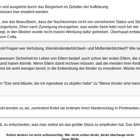
en und ausgelöst durch das Bürgertum im Zeitalter der Aufklärung.
müssen hier erwähnt werden.
 wie das Bewußtsein, dass die Nachkommen nicht von vorneherein Status und St
ürgertums, Ehen nach Zuneigung einzugehen, was weder beim Adel noch bei der Un
gt, in den Medien wurde recht massiv Werbung dafür getrieben. Überhaupt entstand
von Cotta.
t Fragen wie Verhütung, Kleinkindersterblichkeit- und Müttersterblichkeit? Wie 
gewissen Sicherheit im Leben von Eltern bedarf, auch schon der ersten Eltern, die 
and haben könnte. Wenn Eltern damit rechnen müssen, daß die meisten ihrer Kin
nd sie wohl weniger bereit, in die Entwicklung der Kinder zu investieren. Würde mi
Das sind Mäuler, die ich irgendwie zu stopfen habe" zu "Meine Kinder sind meine
ckt worden zu sei, zumindest findet sie erstmals ihren Niederschlag in Printmedien.
 zu entscheiden, was man selbst als das größte Glück zu empfinden hat. Das führt
Selbst denken ist nicht selbstsüchtig. Wer nicht selbst denkt, denkt überhaupt nicht
Oscar Wilde