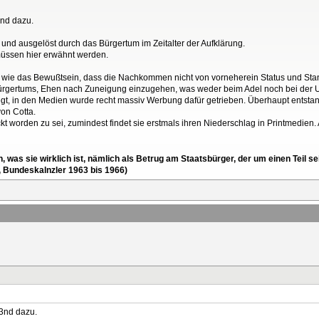
 3nd dazu.
n und ausgelöst durch das Bürgertum im Zeitalter der Aufklärung.
üssen hier erwähnt werden.
 wie das Bewußtsein, dass die Nachkommen nicht von vorneherein Status und Sta
rgertums, Ehen nach Zuneigung einzugehen, was weder beim Adel noch bei der Unt
gt, in den Medien wurde recht massiv Werbung dafür getrieben. Überhaupt entstande
on Cotta.
kt worden zu sei, zumindest findet sie erstmals ihren Niederschlag in Printmedien.
en, was sie wirklich ist, nämlich als Betrug am Staatsbürger, der um einen Tei
, Bundeskalnzler 1963 bis 1966)
 3nd dazu.