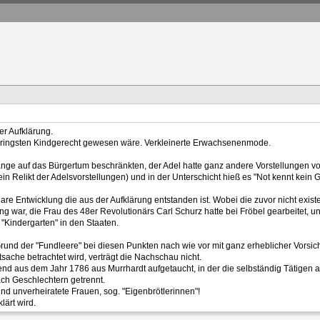
r Aufklärung.
geringsten Kindgerecht gewesen wäre. Verkleinerte Erwachsenenmode.
ange auf das Bürgertum beschränkten, der Adel hatte ganz andere Vorstellungen
in Relikt der Adelsvorstellungen) und in der Unterschicht hieß es "Not kennt kein G
are Entwicklung die aus der Aufklärung entstanden ist. Wobei die zuvor nicht exi
g war, die Frau des 48er Revolutionärs Carl Schurz hatte bei Fröbel gearbeitet, 
"Kindergarten" in den Staaten.
rund der "Fundleere" bei diesen Punkten nach wie vor mit ganz erheblicher Vorsic
ache betrachtet wird, verträgt die Nachschau nicht.
ierend aus dem Jahr 1786 aus Murrhardt aufgetaucht, in der die selbständig Tätigen a
ch Geschlechtern getrennt.
d unverheiratete Frauen, sog. "Eigenbrötlerinnen"!
lärt wird.