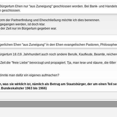
m Bürgertum Ehen nur "aus Zuneigung" geschlossen worden. Bei Bank- und Handel
en geschlossen.
Form der Partnerfindung und Eheschließung möchte ich dies benennen.
gegangen werden, ist doch klar.
 der Zeit nur im Bürgertum gegeben war.
bürgerlichen Ehen "aus Zuneigung" in den Ehen evangelischen Pastoren, Philosophen
rgertum 18./19. Jahrhundert auch noch andere Berufe, Kaufleute, Beamte, reiche
eit die "freie Liebe" bevorzugt und propagiert. Tja, man lese und staune, die 68e
 könnte man dafür ein eigenes aufmachen?
en, was sie wirklich ist, nämlich als Betrug am Staatsbürger, der um einen Tei
, Bundeskalnzler 1963 bis 1966)