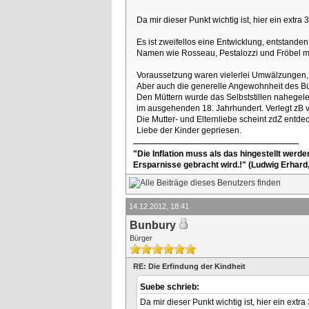
Da mir dieser Punkt wichtig ist, hier ein extra
Es ist zweifellos eine Entwicklung, entstande
Namen wie Rosseau, Pestalozzi und Fröbel m
Voraussetzung waren vielerlei Umwälzungen,
Aber auch die generelle Angewohnheit des Bü
Den Müttern wurde das Selbststillen nahegele
im ausgehenden 18. Jahrhundert. Verlegt zB v
Die Mutter- und Elternliebe scheint zdZ entdec
Liebe der Kinder gepriesen.
"Die Inflation muss als das hingestellt werd
Ersparnisse gebracht wird.!" (Ludwig Erhard
14.12.2012, 18:41
Bunbury
Bürger
RE: Die Erfindung der Kindheit
Suebe schrieb:
Da mir dieser Punkt wichtig ist, hier ein extra