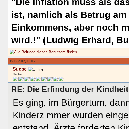
"Die Inflation muss als das
ist, nämlich als Betrug am
Einkommens, aber noch me
wird.!" (Ludwig Erhard, Bu
15.12.2012, 16:05
Suebe
Saubär
RE: Die Erfindung der Kindheit
Es ging, im Bürgertum, dann 
Kinderzimmer wurden eingeri
entstand, Ärzte forderten Ki