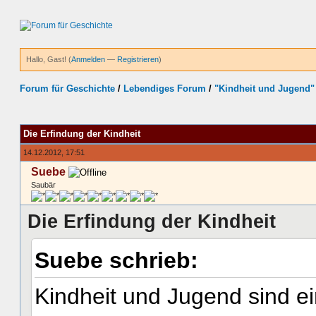
Hallo, Gast! (
Anmelden
—
Registrieren
)
Forum für Geschichte
/
Lebendiges Forum
/
"Kindheit und Jugend"
hnitt
Die Erfindung der Kindheit
14.12.2012, 17:51
Suebe
Saubär
Die Erfindung der Kindheit
Suebe schrieb:
Kindheit und Jugend sind e