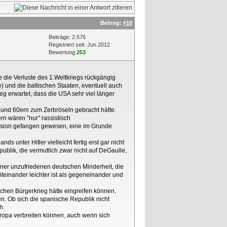
Beitrag:
#10
Beiträge: 2.576
Registriert seit: Jun 2012
Bewertung
253
 die Verluste des 1.Weltkriegs rückgängig
) und die baltischen Staaten, eventuell auch
g erwartet, dass die USA sehr viel länger
 und 60ern zum Zerbröseln gebracht hätte.
n wären "nur" rassistisch
Illusion gefangen gewesen, eine im Grunde
s unter Hitler vielleicht fertig erst gar nicht
publik, die vermutlich zwar nicht auf DeGaulle,
iner unzufriedenen deutschen Minderheit, die
iteinander leichter ist als gegeneinander und
schen Bürgerkrieg hätte eingreifen können,
ben. Ob sich die spanische Republik nicht
h.
uropa verbreiten können, auch wenn sich