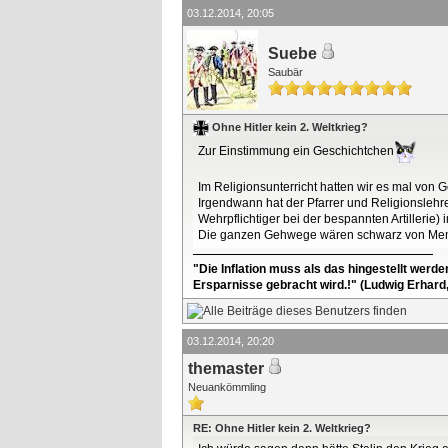
03.12.2014, 20:05
Suebe
Saubär
Ohne Hitler kein 2. Weltkrieg?
Zur Einstimmung ein Geschichtchen
Im Religionsunterricht hatten wir es mal von 
Irgendwann hat der Pfarrer und Religionslehre
Wehrpflichtiger bei der bespannten Artiller
Die ganzen Gehwege wären schwarz von Mensc
"Die Inflation muss als das hingestellt werd
Ersparnisse gebracht wird.!" (Ludwig Erhard
03.12.2014, 20:20
themaster
Neuankömmling
RE: Ohne Hitler kein 2. Weltkrieg?