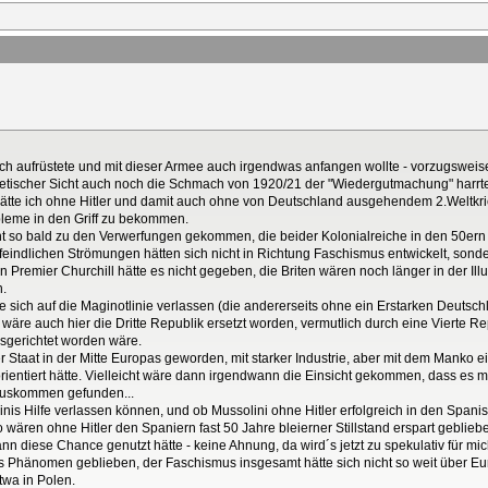
ich aufrüstete und mit dieser Armee auch irgendwas anfangen wollte - vorzugsweise
wjetischer Sicht auch noch die Schmach von 1920/21 der "Wiedergutmachung" harrte
 hätte ich ohne Hitler und damit auch ohne von Deutschland ausgehendem 2.Weltkrie
obleme in den Griff zu bekommen.
ht so bald zu den Verwerfungen gekommen, die beider Kolonialreiche in den 50ern
indlichen Strömungen hätten sich nicht in Richtung Faschismus entwickelt, sonder
nen Premier Churchill hätte es nicht gegeben, die Briten wären noch länger in der 
n.
sich auf die Maginotlinie verlassen (die andererseits ohne ein Erstarken Deutschland
wäre auch hier die Dritte Republik ersetzt worden, vermutlich durch eine Vierte Re
sgerichtet worden wäre.
 Staat in der Mitte Europas geworden, mit starker Industrie, aber mit dem Manko e
orientiert hätte. Vielleicht wäre dann irgendwann die Einsicht gekommen, dass es m
Auskommen gefunden...
linis Hilfe verlassen können, und ob Mussolini ohne Hitler erfolgreich in den Spani
lso wären ohne Hitler den Spaniern fast 50 Jahre bleierner Stillstand erspart geblie
nn diese Chance genutzt hätte - keine Ahnung, da wird´s jetzt zu spekulativ für mic
hes Phänomen geblieben, der Faschismus insgesamt hätte sich nicht so weit über E
twa in Polen.