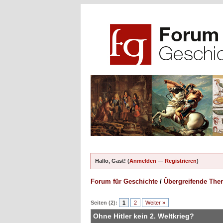
Hallo, Gast! (
Anmelden
—
Registrieren
)
Forum für Geschichte
/
Übergreifende Th
ungen - 0 im Durchschnitt
Seiten (2):
1
2
Weiter »
Ohne Hitler kein 2. Weltkrieg?