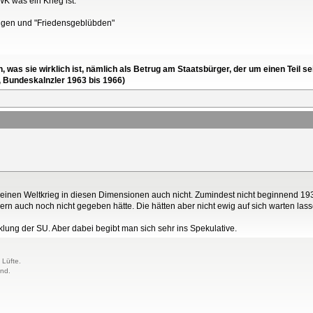
K was ein Krieg ist.
ungen und "Friedensgeblübden"
en, was sie wirklich ist, nämlich als Betrug am Staatsbürger, der um einen Tei
, Bundeskalnzler 1963 bis 1966)
 einen Weltkrieg in diesen Dimensionen auch nicht. Zumindest nicht beginnend 19
40ern auch noch nicht gegeben hätte. Die hätten aber nicht ewig auf sich warten l
klung der SU. Aber dabei begibt man sich sehr ins Spekulative.
 Lüfte.
and.