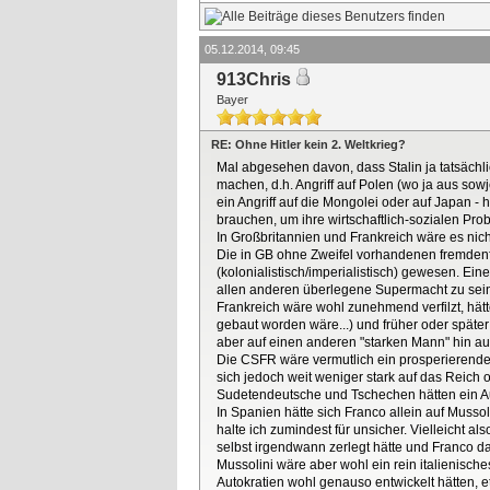
05.12.2014, 09:45
913Chris
Bayer
RE: Ohne Hitler kein 2. Weltkrieg?
Mal abgesehen davon, dass Stalin ja tatsächl
machen, d.h. Angriff auf Polen (wo ja aus so
ein Angriff auf die Mongolei oder auf Japan -
brauchen, um ihre wirtschaftlich-sozialen Pr
In Großbritannien und Frankreich wäre es nic
Die in GB ohne Zweifel vorhandenen fremdenfe
(kolonialistisch/imperialistisch) gewesen. Ei
allen anderen überlegene Supermacht zu sei
Frankreich wäre wohl zunehmend verfilzt, hätte 
gebaut worden wäre...) und früher oder später 
aber auf einen anderen "starken Mann" hin au
Die CSFR wäre vermutlich ein prosperierender
sich jedoch weit weniger stark auf das Reich 
Sudetendeutsche und Tschechen hätten ein 
In Spanien hätte sich Franco allein auf Musso
halte ich zumindest für unsicher. Vielleicht a
selbst irgendwann zerlegt hätte und Franco da
Mussolini wäre aber wohl ein rein italienisc
Autokratien wohl genauso entwickelt hätten, e