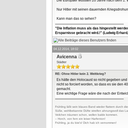
Die Europäer wussten 20 Jahre nach dem 1. W
Nur Hitler mit seinen dauernden Kriegsdroh
Kann man das so sehen?
"Die Inflation muss als das hingestellt werd
Ersparnisse gebracht wird.!" (Ludwig Erhard
04.12.2014, 18:02
Avicenna
Städter
RE: Ohne Hitler kein 2. Weltkrieg?
Es hätte den Holocaust so nicht gegeben und
nicht so forciert worden, so dass es sie den 
gemacht.
Eine wichtige Frage wäre die nach der Entwic
Frühling läßt sein blaues Band wieder flattern durch die
Süße, wohlbekannte Düfte streifen ahnungsvoll das L
Veilchen träumen schon, wollen balde kommen.
– Horch, von fern ein leiser Harfenton!
Frühling, ja du bist's! Dich hab ich vernommen!