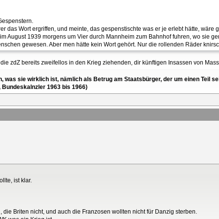
 Gespenstern.
r das Wort ergriffen, und meinte, das gespenstischte was er je erlebt hätte, wäre 
ie) im August 1939 morgens um Vier durch Mannheim zum Bahnhof fuhren, wo sie g
chen gewesen. Aber men hätte kein Wort gehört. Nur die rollenden Räder knirs
ie zdZ bereits zweifellos in den Krieg ziehenden, dir künftigen Insassen von Ma
en, was sie wirklich ist, nämlich als Betrug am Staatsbürger, der um einen Tei
, Bundeskalnzler 1963 bis 1966)
te, ist klar.
 die Briten nicht, und auch die Franzosen wollten nicht für Danzig sterben.