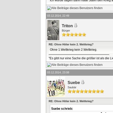
Ich würde sagen dann hätte Stalin den Krieg
03.12.2014, 22:49
Triton
Bürger
RE: Ohne Hitler kein 2. Weltkrieg?
Ohne 1.Weltkrieg kein 2.Weltkrieg.
"Es gibt nur eine Sache die größer ist als die 
03.12.2014, 23:08
Suebe
Saubär
RE: Ohne Hitler kein 2. Weltkrieg?
Suebe schrieb: