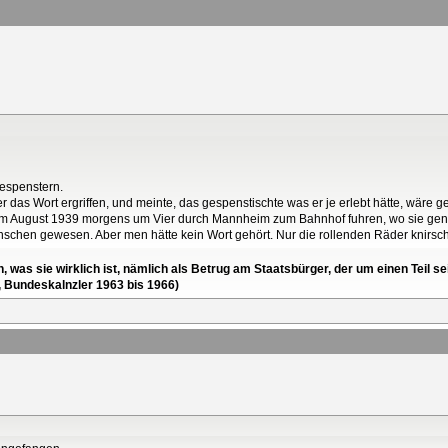
Gespenstern.
r das Wort ergriffen, und meinte, das gespenstischte was er je erlebt hätte, wäre g
ie) im August 1939 morgens um Vier durch Mannheim zum Bahnhof fuhren, wo sie ge
hen gewesen. Aber men hätte kein Wort gehört. Nur die rollenden Räder knirsc
en, was sie wirklich ist, nämlich als Betrug am Staatsbürger, der um einen Tei
, Bundeskalnzler 1963 bis 1966)