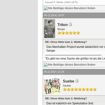
Eduard F. Mörike (1804-1875)
04.12.2014, 19:47
Triton
Bürger
RE: Ohne Hitler kein 2. Weltkrieg?
Das Manhattan-Project wurde tatsächlich vor d
Gange.
"Es gibt nur eine Sache die größer ist als die 
04.12.2014, 21:25
Suebe
Saubär
RE: Ohne Hitler kein 2. Weltkrieg?
Das ist natürlich ein Spekulatios-3nd.