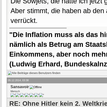
Die Sowjets, die hatte ich jetzt
Aber stimmt, die haben ab den
verrückt.
"Die Inflation muss als das hi
nämlich als Betrug am Staatsb
Einkommens, aber noch mehr 
(Ludwig Erhard, Bundeskalnzl
05.12.2014, 03:38
Sansavoir
Mensch
RE: Ohne Hitler kein 2. Weltkri