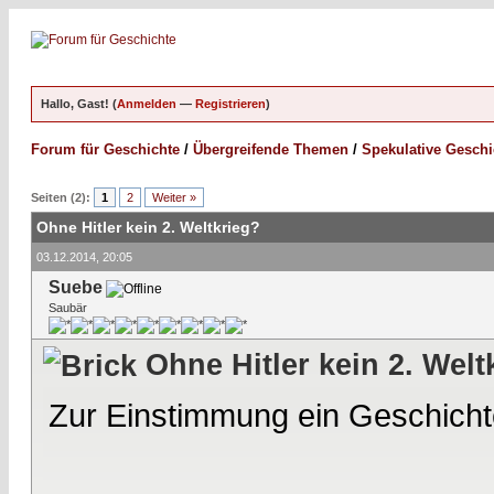
Hallo, Gast! (
Anmelden
—
Registrieren
)
Forum für Geschichte
/
Übergreifende Themen
/
Spekulative Geschi
Seiten (2):
1
2
Weiter »
Ohne Hitler kein 2. Weltkrieg?
03.12.2014, 20:05
Suebe
Saubär
Ohne Hitler kein 2. Welt
Zur Einstimmung ein Geschich