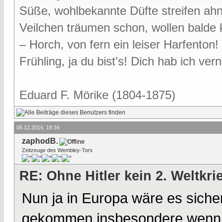
Süße, wohlbekannte Düfte streifen ah
Veilchen träumen schon, wollen bald
– Horch, von fern ein leiser Harfenton!
Frühling, ja du bist's! Dich hab ich v
Eduard F. Mörike (1804-1875)
06.12.2014, 19:34
zaphodB.
Zeitzeuge des Wembley-Tors
RE: Ohne Hitler kein 2. Weltkri
Nun ja in Europa wäre es sicher
gekommen,insbesondere wenn St