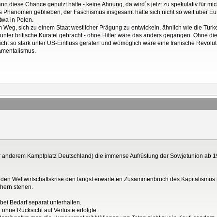
nn diese Chance genutzt hätte - keine Ahnung, da wird´s jetzt zu spekulativ für mic
hes Phänomen geblieben, der Faschismus insgesamt hätte sich nicht so weit über E
twa in Polen.
 Weg, sich zu einem Staat westlicher Prägung zu entwickeln, ähnlich wie die Türke
nter britische Kuratel gebracht - ohne Hitler wäre das anders gegangen. Ohne die
cht so stark unter US-Einfluss geraten und womöglich wäre eine Iranische Revolut
amentalismus.
 anderem Kampfplatz Deutschland) die immense Aufrüstung der Sowjetunion ab 19
enden Weltwirtschaftskrise den längst erwarteten Zusammenbruch des Kapitalismus
chern stehen.
 bei Bedarf separat unterhalten.
h ohne Rücksicht auf Verluste erfolgte.