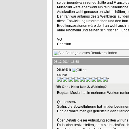
selbst irgendwann zerlegt hätte und Franco da
Mussolini wäre aber wohl ein rein italienisc
Autokratien wohl genauso entwickelt hätten, e
Der Iran war anfangs des 2.Weltkriegs auf dem
diese Entwicklung unterbrochen und den Iran u
Erdölkonzessionen wäre der Iran wohl auch ni
ohne Khomeini und seinen schiitischen Fund
VG
Christian
05.12.2014, 16:58
Suebe
Saubär
RE: Ohne Hitler kein 2. Weltkrieg?
Bogdan Musial hat in mehreren Werken (unter
Quintessenz:
Stalin, die Sowjetführung hat mit der beginn
Und da wollte man gut gerüstet in den Startlö
Über Details dieser Aufrüstung sollten wir uns
Es ist aber festzustellen, dass sie buchstäblic