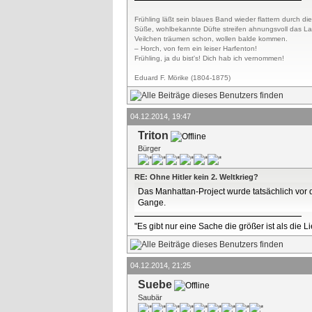
Frühling läßt sein blaues Band wieder flattern durch die
Süße, wohlbekannte Düfte streifen ahnungsvoll das L
Veilchen träumen schon, wollen balde kommen.
– Horch, von fern ein leiser Harfenton!
Frühling, ja du bist's! Dich hab ich vernommen!
Eduard F. Mörike (1804-1875)
04.12.2014, 19:47
Triton
Bürger
RE: Ohne Hitler kein 2. Weltkrieg?
Das Manhattan-Project wurde tatsächlich vor d
Gange.
"Es gibt nur eine Sache die größer ist als die 
04.12.2014, 21:25
Suebe
Saubär