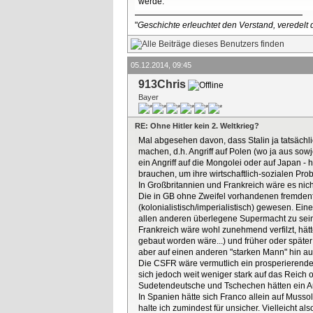
werde.
"
Geschichte erleuchtet den Verstand, veredelt d
05.12.2014, 09:45
913Chris
Bayer
RE: Ohne Hitler kein 2. Weltkrieg?
Mal abgesehen davon, dass Stalin ja tatsächl
machen, d.h. Angriff auf Polen (wo ja aus so
ein Angriff auf die Mongolei oder auf Japan -
brauchen, um ihre wirtschaftlich-sozialen Pr
In Großbritannien und Frankreich wäre es nic
Die in GB ohne Zweifel vorhandenen fremdenfe
(kolonialistisch/imperialistisch) gewesen. Ei
allen anderen überlegene Supermacht zu sei
Frankreich wäre wohl zunehmend verfilzt, hätte 
gebaut worden wäre...) und früher oder später 
aber auf einen anderen "starken Mann" hin au
Die CSFR wäre vermutlich ein prosperierender
sich jedoch weit weniger stark auf das Reich 
Sudetendeutsche und Tschechen hätten ein 
In Spanien hätte sich Franco allein auf Musso
halte ich zumindest für unsicher. Vielleicht a