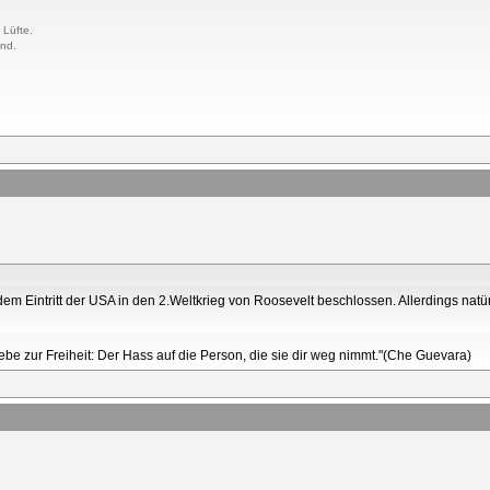
 Lüfte.
and.
em Eintritt der USA in den 2.Weltkrieg von Roosevelt beschlossen. Allerdings natür
Liebe zur Freiheit: Der Hass auf die Person, die sie dir weg nimmt."(Che Guevara)