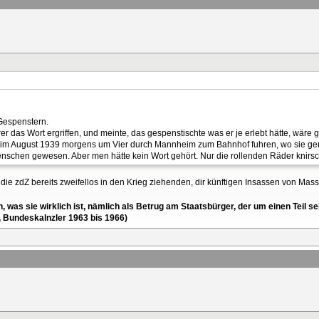
 Gespenstern.
r das Wort ergriffen, und meinte, das gespenstischte was er je erlebt hätte, wäre 
ie) im August 1939 morgens um Vier durch Mannheim zum Bahnhof fuhren, wo sie g
chen gewesen. Aber men hätte kein Wort gehört. Nur die rollenden Räder knirs
ie zdZ bereits zweifellos in den Krieg ziehenden, dir künftigen Insassen von Ma
en, was sie wirklich ist, nämlich als Betrug am Staatsbürger, der um einen Tei
, Bundeskalnzler 1963 bis 1966)