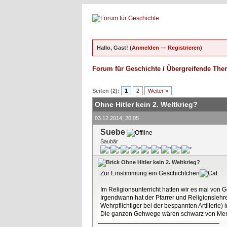
Hallo, Gast! (
Anmelden
—
Registrieren
)
Forum für Geschichte
/
Übergreifende Th
ungen - 0 im Durchschnitt
Seiten (2):
1
2
Weiter »
Ohne Hitler kein 2. Weltkrieg?
03.12.2014, 20:05
Suebe
Saubär
Ohne Hitler kein 2. Weltkrieg?
Zur Einstimmung ein Geschichtchen
Im Religionsunterricht hatten wir es mal von 
Irgendwann hat der Pfarrer und Religionslehre
Wehrpflichtiger bei der bespannten Artiller
Die ganzen Gehwege wären schwarz von Mensc