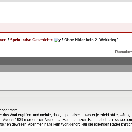
emen
/
Spekulative Geschichte
/
Ohne Hitler kein 2. Weltkrieg?
Themabew
Gespenstern.
r das Wort ergriffen, und meinte, das gespenstischte was er je erlebt hätte, wäre g
ie) im August 1939 morgens um Vier durch Mannheim zum Bahnhof fuhren, wo sie ge
hen gewesen. Aber men hätte kein Wort gehört. Nur die rollenden Räder knirsc