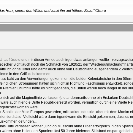
as Herz, spornt den Willen und lenkt ihn auf höhere Ziele."
Cicero
ich aufrüstete und mit dieser Armee auch irgendwas anfangen wollte - vorzugsweise
wjetischer Sicht auch noch die Schmach von 1920/21 der "Wiedergutmachung" harrte
 hätte ich ohne Hitler und damit auch ohne von Deutschland ausgehendem 2.Weltkrie
obleme in den Griff zu bekommen.
ht so bald zu den Verwerfungen gekommen, die beider Kolonialreiche in den 50ern
indlichen Strömungen hätten sich nicht in Richtung Faschismus entwickelt, sonder
nen Premier Churchill hätte es nicht gegeben, die Briten wären noch länger in der 
n.
sich auf die Maginotlinie verlassen (die andererseits ohne ein Erstarken Deutschland
wäre auch hier die Dritte Republik ersetzt worden, vermutlich durch eine Vierte Re
sgerichtet worden wäre.
 Staat in der Mitte Europas geworden, mit starker Industrie, aber mit dem Manko e
orientiert hätte. Vielleicht wäre dann irgendwann die Einsicht gekommen, dass es m
Auskommen gefunden...
linis Hilfe verlassen können, und ob Mussolini ohne Hitler erfolgreich in den Spani
lso wären ohne Hitler den Spaniern fast 50 Jahre bleierner Stillstand erspart geblie