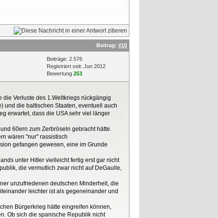
Beitrag:
#10
Beiträge: 2.576
Registriert seit: Jun 2012
Bewertung
253
 die Verluste des 1.Weltkriegs rückgängig
) und die baltischen Staaten, eventuell auch
g erwartet, dass die USA sehr viel länger
 und 60ern zum Zerbröseln gebracht hätte.
n wären "nur" rassistisch
Illusion gefangen gewesen, eine im Grunde
s unter Hitler vielleicht fertig erst gar nicht
publik, die vermutlich zwar nicht auf DeGaulle,
iner unzufriedenen deutschen Minderheit, die
iteinander leichter ist als gegeneinander und
schen Bürgerkrieg hätte eingreifen können,
ben. Ob sich die spanische Republik nicht